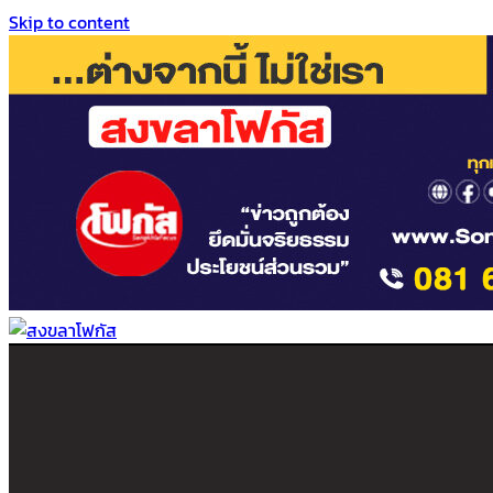
Skip to content
สงขลาโฟกัส
ติดตามข่าวสาร ภาคใต้ หาดใหญ่และสงขลา จากสำนักข่าวโฟกัส