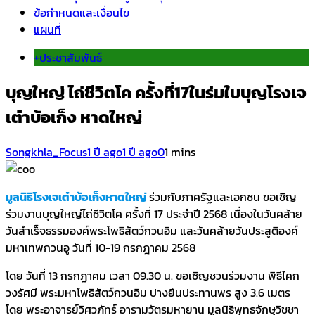
ข้อกำหนดและเงื่อนไข
แผนที่
+ประชาสัมพันธ์
บุญใหญ่ ไถ่ชีวิตโค ครั้งที่17ในร่มใบบุญโรงเจ
เต๋าบ้อเก็ง หาดใหญ่
Songkhla_Focus
1 ปี ago
1 ปี ago
0
1 mins
มูลนิธิโรงเจเต๋าบ้อเก็งหาดใหญ่
ร่วมกับภาครัฐและเอกชน ขอเชิญ
ร่วมงานบุญใหญ่ไถ่ชีวิตโค ครั้งที่ 17 ประจำปี 2568 เนื่องในวันคล้าย
วันสำเร็จธรรมองค์พระโพธิสัตว์กวนอิม และวันคล้ายวันประสูติองค์
มหาเทพกวนอู วันที่ 10-19 กรกฎาคม 2568
โดย วันที่ 13 กรกฏาคม เวลา 09.30 น. ขอเชิญชวนร่วมงาน พิธีไคก
วงรัศมี พระมหาโพธิสัตว์กวนอิม ปางยืนประทานพร สูง 3.6 เมตร
โดย พระอาจารย์วิศวภัทร์ อารามวัตรมหายาน มูลนิธิพุทธจักษุวิชชา