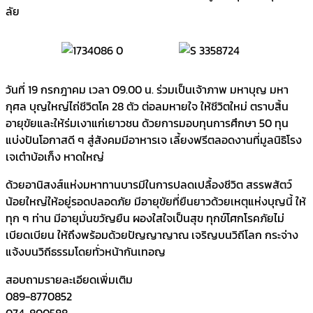
ลัย
วันที่ 19 กรกฎาคม เวลา 09.00 น. ร่วมเป็นเจ้าภาพ มหาบุญ มหา
กุศล บุญใหญ่ไถ่ชีวิตโค 28 ตัว ต่อลมหายใจ ให้ชีวิตใหม่ ตราบสิ้น
อายุขัยและให้ร่มเงาแก่เยาวชน ด้วยการมอบทุนการศึกษา 50 ทุน
แบ่งปันโอกาสดี ๆ สู่สังคมมีอาหารเจ เลี้ยงฟรีตลอดงานที่มูลนิธิโรง
เจเต๋าบ้อเก็ง หาดใหญ่
ด้วยอานิสงส์แห่งมหาทานบารมีในการปลดเปลื้องชีวิต สรรพสัตว์
น้อยใหญ่ให้อยู่รอดปลอดภัย มีอายุขัยที่ยืนยาวด้วยเหตุแห่งบุญนี้ ให้
ทุก ๆ ท่าน มีอายุมั่นขวัญยืน ผองใสใจเป็นสุข ทุกข์โศกโรคภัยไม่
เบียดเบียน ให้ถึงพร้อมด้วยปัญญาญาณ เจริญบนวิถีโลก กระจ่าง
แจ้งบนวิถีธรรมโดยทั่วหน้ากันเทอญ
สอบถามรายละเอียดเพิ่มเติม
089-8770852
074-800588