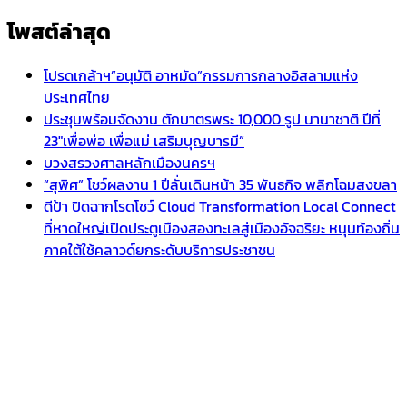
โพสต์ล่าสุด
โปรดเกล้าฯ”อนุมัติ อาหมัด”กรรมการกลางอิสลามแห่ง
ประเทศไทย
ประชุมพร้อมจัดงาน ตักบาตรพระ 10,000 รูป นานาชาติ ปีที่
23″เพื่อพ่อ เพื่อแม่ เสริมบุญบารมี”
บวงสรวงศาลหลักเมืองนครฯ
“สุพิศ” โชว์ผลงาน 1 ปีลั่นเดินหน้า 35 พันธกิจ พลิกโฉมสงขลา
ดีป้า ปิดฉากโรดโชว์ Cloud Transformation Local Connect
ที่หาดใหญ่เปิดประตูเมืองสองทะเลสู่เมืองอัจฉริยะ หนุนท้องถิ่น
ภาคใต้ใช้คลาวด์ยกระดับบริการประชาชน