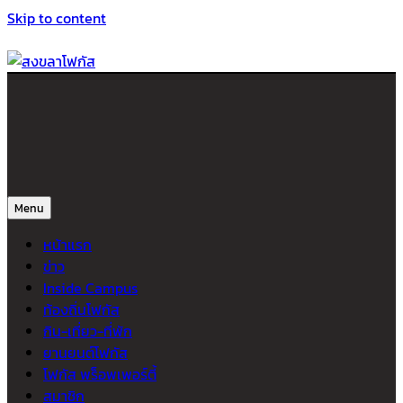
Skip to content
สงขลาโฟกัส
ติดตามข่าวสาร ภาคใต้ หาดใหญ่และสงขลา จากสำนักข่าวโฟกัส
Menu
หน้าแรก
ข่าว
Inside Campus
ท้องถิ่นโฟกัส
กิน-เที่ยว-ที่พัก
ยานยนต์โฟกัส
โฟกัส พร็อพเพอร์ตี้
สมาชิก