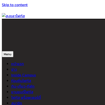
Skip to content
สงขลาโฟกัส
ติดตามข่าวสาร ภาคใต้ หาดใหญ่และสงขลา จากสำนักข่าวโฟกัส
Menu
หน้าแรก
ข่าว
Inside Campus
ท้องถิ่นโฟกัส
กิน-เที่ยว-ที่พัก
ยานยนต์โฟกัส
โฟกัส พร็อพเพอร์ตี้
สมาชิก