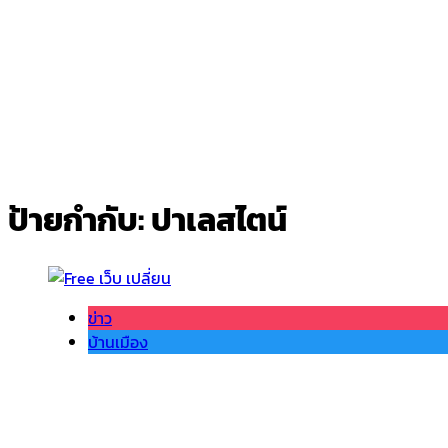
ป้ายกำกับ:
ปาเลสไตน์
ข่าว
บ้านเมือง