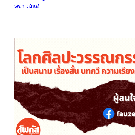
รพ.หาดใหญ่