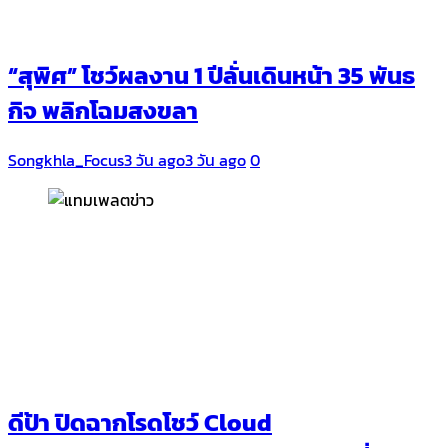
“สุพิศ” โชว์ผลงาน 1 ปีลั่นเดินหน้า 35 พันธ
กิจ พลิกโฉมสงขลา
Songkhla_Focus
3 วัน ago
3 วัน ago
0
ดีป้า ปิดฉากโรดโชว์ Cloud