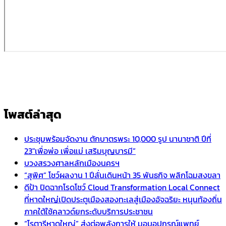
โพสต์ล่าสุด
ประชุมพร้อมจัดงาน ตักบาตรพระ 10,000 รูป นานาชาติ ปีที่
23″เพื่อพ่อ เพื่อแม่ เสริมบุญบารมี”
บวงสรวงศาลหลักเมืองนครฯ
“สุพิศ” โชว์ผลงาน 1 ปีลั่นเดินหน้า 35 พันธกิจ พลิกโฉมสงขลา
ดีป้า ปิดฉากโรดโชว์ Cloud Transformation Local Connect
ที่หาดใหญ่เปิดประตูเมืองสองทะเลสู่เมืองอัจฉริยะ หนุนท้องถิ่น
ภาคใต้ใช้คลาวด์ยกระดับบริการประชาชน
“โรตารีหาดใหญ่” ส่งต่อพลังการให้ มอบอุปกรณ์แพทย์