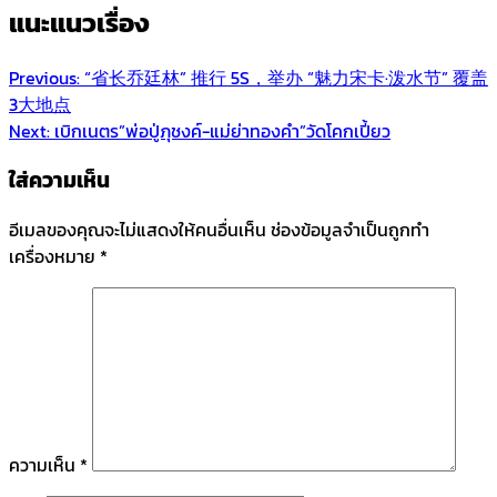
แนะแนวเรื่อง
Previous:
“省长乔廷林” 推行 5S，举办 “魅力宋卡·泼水节” 覆盖
3大地点
Next:
เบิกเนตร”พ่อปู่ภุชงค์-แม่ย่าทองคำ”วัดโคกเปี้ยว
ใส่ความเห็น
อีเมลของคุณจะไม่แสดงให้คนอื่นเห็น
ช่องข้อมูลจำเป็นถูกทำ
เครื่องหมาย
*
ความเห็น
*