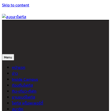
Skip to content
สงขลาโฟกัส
ติดตามข่าวสาร ภาคใต้ หาดใหญ่และสงขลา จากสำนักข่าวโฟกัส
Menu
หน้าแรก
ข่าว
Inside Campus
ท้องถิ่นโฟกัส
กิน-เที่ยว-ที่พัก
ยานยนต์โฟกัส
โฟกัส พร็อพเพอร์ตี้
สมาชิก