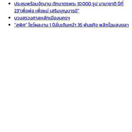
ประชุมพร้อมจัดงาน ตักบาตรพระ 10,000 รูป นานาชาติ ปีที่
23″เพื่อพ่อ เพื่อแม่ เสริมบุญบารมี”
บวงสรวงศาลหลักเมืองนครฯ
“สุพิศ” โชว์ผลงาน 1 ปีลั่นเดินหน้า 35 พันธกิจ พลิกโฉมสงขลา