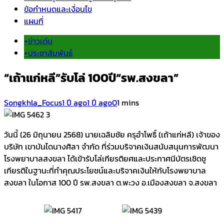
ข้อกำหนดและเงื่อนไข
แผนที่
+ข่าวเด่น
+ประชาสัมพันธ์
“เถ้าแก่หลี”รับโล่ 100ปี“รพ.สงขลา”
Songkhla_Focus
1 ปี ago
1 ปี ago
0
1 mins
วันนี้ (26 มิถุนายน 2568) นายเฉลิมชัย ครุอำโพธิ์ (เถ้าแก่หลี) เจ้าของ
บริษัท เขาบันไดนางศิลา จำกัด ที่ร่วมบริจาคเงินสนับสนุนการพัฒนา
โรงพยาบาลสงขลา ได้เข้ารับโล่เกียรติยศและประกาศนีบัตรเชิดชู
เกียรติในฐานะที่ทำคุณประโยชน์และบริจาคเงินให้กับโรงพยาบาล
สงขลา ในโอกาส 100 ปี รพ.สงขลา ต.พะวง อ.เมืองสงขลา จ.สงขลา