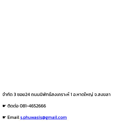
จำกัด 3 ซอย24 ถนนนิพัทธ์สงเคราะห์ 1 อ.หาดใหญ่ จ.สงขลา
☛ ติดต่อ 081-4652666
☛ Email
s.phuwasis@gmail.com