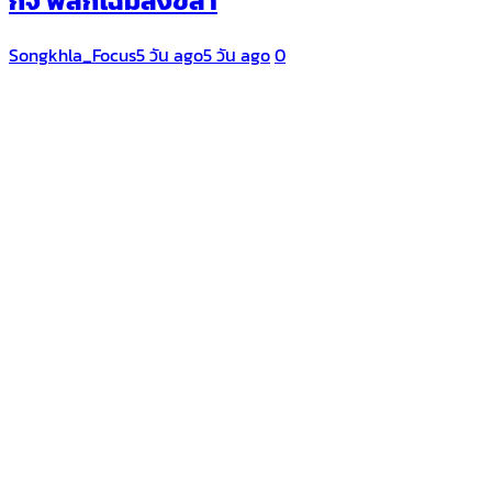
กิจ พลิกโฉมสงขลา
Songkhla_Focus
5 วัน ago
5 วัน ago
0