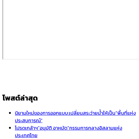
โพสต์ล่าสุด
นิยามใหม่ของการออกแบบ:เปลี่ยนสระว่ายน้ำให้เป็น“พื้นที่แห่ง
ประสบการณ์”
โปรดเกล้าฯ”อนุมัติ อาหมัด”กรรมการกลางอิสลามแห่ง
ประเทศไทย