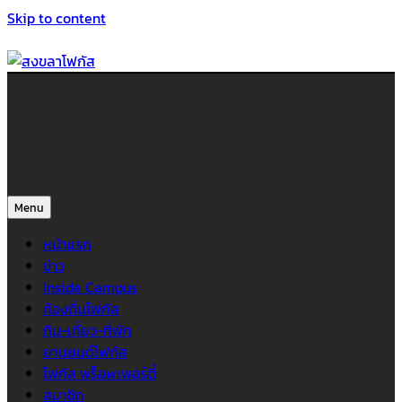
Skip to content
สงขลาโฟกัส
ติดตามข่าวสาร ภาคใต้ หาดใหญ่และสงขลา จากสำนักข่าวโฟกัส
Menu
หน้าแรก
ข่าว
Inside Campus
ท้องถิ่นโฟกัส
กิน-เที่ยว-ที่พัก
ยานยนต์โฟกัส
โฟกัส พร็อพเพอร์ตี้
สมาชิก