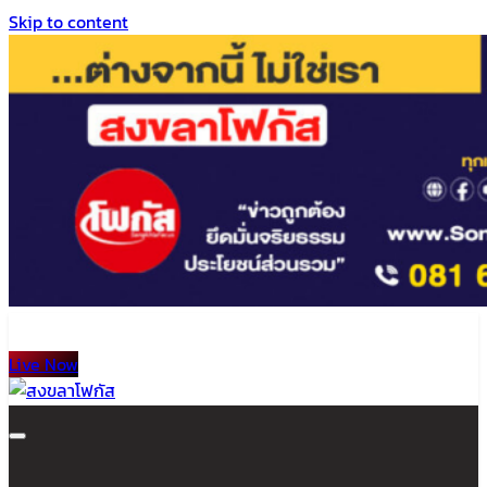
Skip to content
Live Now
สงขลาโฟกัส
ติดตามข่าวสาร ภาคใต้ หาดใหญ่และสงขลา จากสำนักข่าวโฟกัส