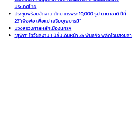
ประเทศไทย
ประชุมพร้อมจัดงาน ตักบาตรพระ 10,000 รูป นานาชาติ ปีที่
23″เพื่อพ่อ เพื่อแม่ เสริมบุญบารมี”
บวงสรวงศาลหลักเมืองนครฯ
“สุพิศ” โชว์ผลงาน 1 ปีลั่นเดินหน้า 35 พันธกิจ พลิกโฉมสงขลา