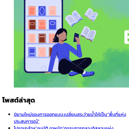
โพสต์ล่าสุด
นิยามใหม่ของการออกแบบ:เปลี่ยนสระว่ายน้ำให้เป็น“พื้นที่แห่ง
ประสบการณ์”
โปรดเกล้าฯ”อนุมัติ อาหมัด”กรรมการกลางอิสลามแห่ง