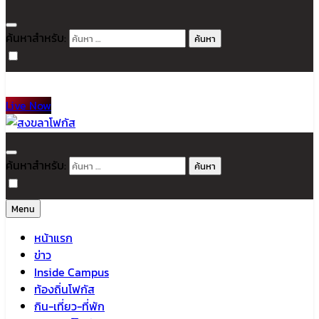
ค้นหาสำหรับ:
Live Now
สงขลาโฟกัส
ติดตามข่าวสาร ภาคใต้ หาดใหญ่และสงขลา จากสำนักข่าวโฟกัส
ค้นหาสำหรับ:
Menu
หน้าแรก
ข่าว
Inside Campus
ท้องถิ่นโฟกัส
กิน-เที่ยว-ที่พัก