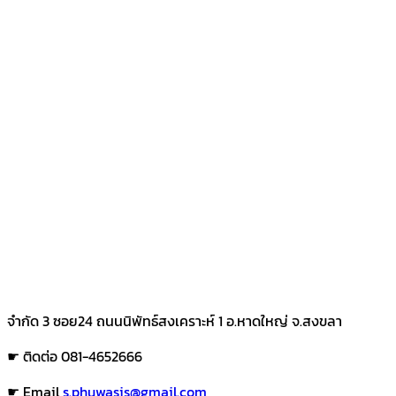
จำกัด 3 ซอย24 ถนนนิพัทธ์สงเคราะห์ 1 อ.หาดใหญ่ จ.สงขลา
☛ ติดต่อ 081-4652666
☛ Email
s.phuwasis@gmail.com