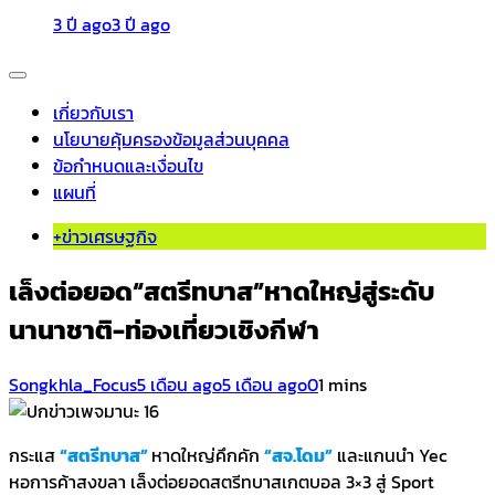
3 ปี ago
3 ปี ago
เกี่ยวกับเรา
นโยบายคุ้มครองข้อมูลส่วนบุคคล
ข้อกำหนดและเงื่อนไข
แผนที่
+ข่าวเศรษฐกิจ
เล็งต่อยอด“สตรีทบาส”หาดใหญ่สู่ระดับ
นานาชาติ-ท่องเที่ยวเชิงกีฬา
Songkhla_Focus
5 เดือน ago
5 เดือน ago
0
1 mins
กระแส
“สตรีทบาส”
หาดใหญ่คึกคัก
“สจ.โดม”
และแกนนำ Yec
หอการค้าสงขลา เล็งต่อยอดสตรีทบาสเกตบอล 3×3 สู่ Sport