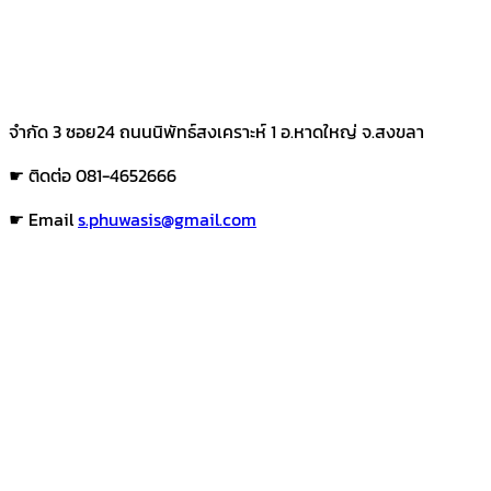
จำกัด 3 ซอย24 ถนนนิพัทธ์สงเคราะห์ 1 อ.หาดใหญ่ จ.สงขลา
☛ ติดต่อ 081-4652666
☛ Email
s.phuwasis@gmail.com