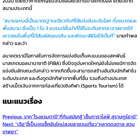
2020 โดยชี้ว่าหาดใหญ่แม้จะมีชื่อเสียงด้านบาสเกตบอล แต่ยังขาด
สนามประเภทนี้
“สนามแห่งนี้เป็นมาตรฐานเดียวกับที่ใช้แข่งขันระดับโลก ทั้งขนาดและ
พื้นสนาม ซึ่งเป็น 1 ใน 3 แบรนด์ชั้นนำที่ใช้ในระดับสากล เราอยากให้
เยาวชนในพื้นที่ได้สัมผัสของจริง และพัฒนาฝีมือได้เต็มที่”
นายกำพล
กล่าว และว่า
อนาคตเรามีโอกาสในการจัดการแข่งขันเก็บคะแนนของสหพันธ์
บาสเกตบอลนานาชาติ (FIBA) ซึ่งปัจจุบันหาดใหญ่ยังไม่เคยมีการจัด
แข่งขันลักษณะดังกล่าว หากเกิดขึ้นจะสามารถสร้างอันดับนักกีฬาใน
ระดับประเทศ และดึงดูดนักกีฬาจากพื้นที่อื่น รวมถึงต่างประเทศ
สร้างเม็ดเงินจากการท่องเที่ยวเชิงกีฬา (Sports Tourism) ได้
แนะแนวเรื่อง
Previous:
จาก“โรงแรมตาปี”ที่ทันสมัย!สู่”เซ็นทาราไลฟ์ สุราษฎร์ธานี”
Next:
”เจือ“ชี้เป็นจุดเช็คอินใหม่สงขลาชวนเที่ยว”หลาดดงตาล สวน
เทพยา“