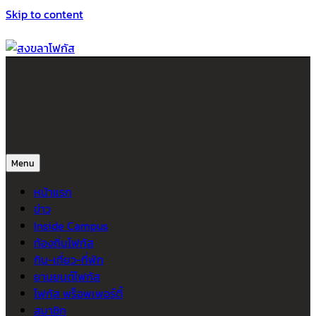
Skip to content
สงขลาโฟกัส
ติดตามข่าวสาร ภาคใต้ หาดใหญ่และสงขลา จากสำนักข่าวโฟกัส
Menu
หน้าแรก
ข่าว
Inside Campus
ท้องถิ่นโฟกัส
กิน-เที่ยว-ที่พัก
ยานยนต์โฟกัส
โฟกัส พร็อพเพอร์ตี้
สมาชิก