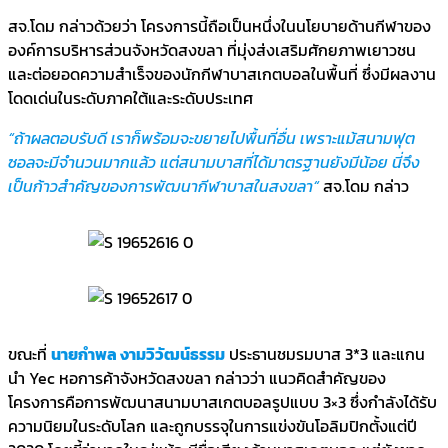
สจ.โดม กล่าวด้วยว่า โครงการนี้ถือเป็นหนึ่งในนโยบายด้านกีฬาของ
องค์การบริหารส่วนจังหวัดสงขลา ที่มุ่งส่งเสริมศักยภาพเยาวชน
และต่อยอดความสำเร็จของนักกีฬาบาสเกตบอลในพื้นที่ ซึ่งมีผลงาน
โดดเด่นในระดับภาคใต้และระดับประเทศ
“ถ้าผลตอบรับดี เราก็พร้อมจะขยายไปพื้นที่อื่น เพราะแม้สนามฟุต
ซอลจะมีจำนวนมากแล้ว แต่สนามบาสที่ได้มาตรฐานยังมีน้อย นี่จึง
เป็นก้าวสำคัญของการพัฒนากีฬาบาสในสงขลา“
สจ.โดม กล่าว
ขณะที่
นายกำพล งามวิวัฒน์ธรรม
ประธานชมรมบาส 3*3 และแกน
นำ Yec หอการค้าจังหวัดสงขลา กล่าวว่า แนวคิดสำคัญของ
โครงการคือการพัฒนาสนามบาสเกตบอลรูปแบบ 3×3 ซึ่งกำลังได้รับ
ความนิยมในระดับโลก และถูกบรรจุในการแข่งขันโอลิมปิกตั้งแต่ปี