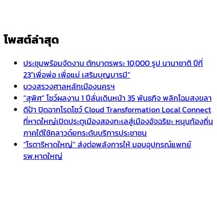
โพสต์ล่าสุด
ประชุมพร้อมจัดงาน ตักบาตรพระ 10,000 รูป นานาชาติ ปีที่
23″เพื่อพ่อ เพื่อแม่ เสริมบุญบารมี”
บวงสรวงศาลหลักเมืองนครฯ
“สุพิศ” โชว์ผลงาน 1 ปีลั่นเดินหน้า 35 พันธกิจ พลิกโฉมสงขลา
ดีป้า ปิดฉากโรดโชว์ Cloud Transformation Local Connect
ที่หาดใหญ่เปิดประตูเมืองสองทะเลสู่เมืองอัจฉริยะ หนุนท้องถิ่น
ภาคใต้ใช้คลาวด์ยกระดับบริการประชาชน
“โรตารีหาดใหญ่” ส่งต่อพลังการให้ มอบอุปกรณ์แพทย์
รพ.หาดใหญ่