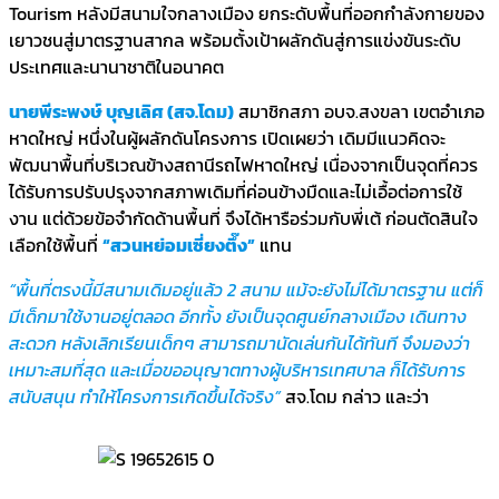
Tourism หลังมีสนามใจกลางเมือง ยกระดับพื้นที่ออกกำลังกายของ
เยาวชนสู่มาตรฐานสากล พร้อมตั้งเป้าผลักดันสู่การแข่งขันระดับ
ประเทศและนานาชาติในอนาคต
นายพีระพงษ์ บุญเลิศ (สจ.โดม)
สมาชิกสภา อบจ.สงขลา เขตอำเภอ
หาดใหญ่ หนึ่งในผู้ผลักดันโครงการ เปิดเผยว่า เดิมมีแนวคิดจะ
พัฒนาพื้นที่บริเวณข้างสถานีรถไฟหาดใหญ่ เนื่องจากเป็นจุดที่ควร
ได้รับการปรับปรุงจากสภาพเดิมที่ค่อนข้างมืดและไม่เอื้อต่อการใช้
งาน แต่ด้วยข้อจำกัดด้านพื้นที่ จึงได้หารือร่วมกับพี่เต้ ก่อนตัดสินใจ
เลือกใช้พื้นที่
“สวนหย่อมเซี่ยงตึ๊ง”
แทน
“พื้นที่ตรงนี้มีสนามเดิมอยู่แล้ว 2 สนาม แม้จะยังไม่ได้มาตรฐาน แต่ก็
มีเด็กมาใช้งานอยู่ตลอด อีกทั้ง ยังเป็นจุดศูนย์กลางเมือง เดินทาง
สะดวก หลังเลิกเรียนเด็กๆ สามารถมานัดเล่นกันได้ทันที จึงมองว่า
เหมาะสมที่สุด และเมื่อขออนุญาตทางผู้บริหารเทศบาล ก็ได้รับการ
สนับสนุน ทำให้โครงการเกิดขึ้นได้จริง”
สจ.โดม กล่าว และว่า