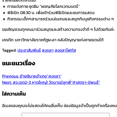
🔸 การแต่งกาย:ชุดธีม “ผจญภัยโลกเวทมนตร์”
🔸 พิธีเปิด 08.30 น. เพื่อเข้าร่วมพิธีเปิดและชมการแสดง
🔸 กิจกรรม:เด็กๆสามารถร่วมเล่นเกมและสนุกกับบูธกิจกรรมต่าง ๆ
ขอเชิญชวนทุกคนมาร่วมสนุกและสร้างความทรงจำดี ๆ ไปด้วยกันค่ะ
เครดิต :มหาวิทยาลัยราชภัฏยะลา คลังปัญญาแห่งชายแดนใต้
Tagged:
ประชาสัมพันธ์
สงขลา
สงขลาโฟกัส
แนะแนวเรื่อง
Previous:
ย้าย8นายอำเภอ“สงขลา“
Next:
สจ.เขต2-3 หาดใหญ่! วัดบารมีลูกพี่“ศาสตรา-นิพนธ์”
ใส่ความเห็น
อีเมลของคุณจะไม่แสดงให้คนอื่นเห็น
ช่องข้อมูลจำเป็นถูกทำเครื่องห