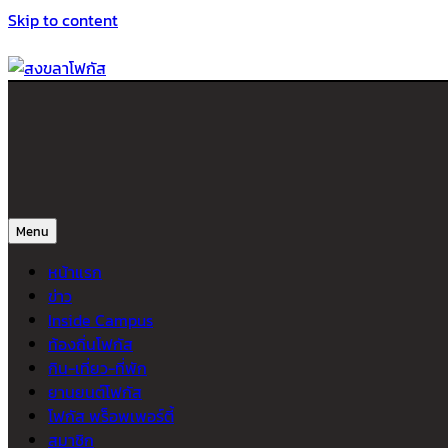
Skip to content
สงขลาโฟกัส
ติดตามข่าวสาร ภาคใต้ หาดใหญ่และสงขลา จากสำนักข่าวโฟกัส
Menu
หน้าแรก
ข่าว
Inside Campus
ท้องถิ่นโฟกัส
กิน-เที่ยว-ที่พัก
ยานยนต์โฟกัส
โฟกัส พร็อพเพอร์ตี้
สมาชิก