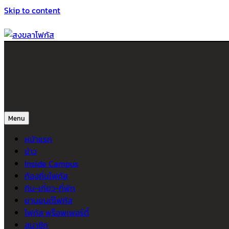
Skip to content
สงขลาโฟกัส
ติดตามข่าวสาร ภาคใต้ หาดใหญ่และสงขลา จากสำนักข่าวโฟกัส
Menu
หน้าแรก
ข่าว
Inside Campus
ท้องถิ่นโฟกัส
กิน-เที่ยว-ที่พัก
ยานยนต์โฟกัส
โฟกัส พร็อพเพอร์ตี้
สมาชิก