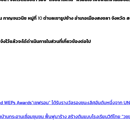
น
กาญจนวนิช
หมู่ที่
10
ตำบลเขารูปช้าง
อำเภอเมืองสงขลา
จังหวัด
ส
แจ้งไว้แล้วจะได้ดำเนินการในส่วนที่เกี่ยวข้องต่อไป
d WEPs Awards“เชฟรอน” ได้รับรางวัลรองชนะเลิศอันดับหนึ่งจาก 
้านกระอานเชื่อมชุมชน ฟื้นฟูนาร้าง สร้างต้นแบบโรงเรียนวิถีไทย “วชช