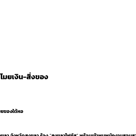
โมยเงิน-สิ่งของ
มยของใต้หอ
งขลา
จังหวัดสงขลา
ร้อง
“
สงขลาโฟกัส
”
พร้อมเข้าพบพนักงานสอบสวนเ