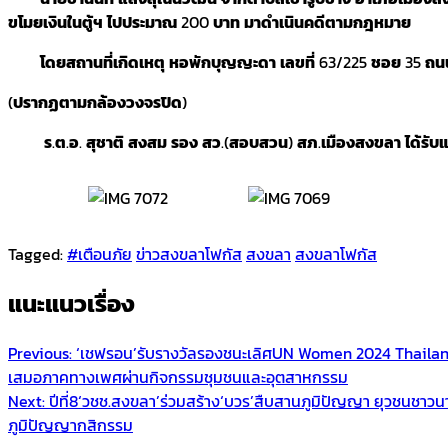
ขโมยเงินในตู้ฯ
ไปประมาณ
200
บาท
มาดำเนินคดีตามกฎหมาย
โดยสถานที่เกิดเหตุ
หอพักบุญญะดา
เลขที่
63/225
ชอย
35
ถน
(
ปรากฏตามกล้องวงจรปิด
)
ร
.
ต
.
อ
.
สุชาติ
สงสม
รอง
สว
.(
สอบสวน
)
สภ
.
เมืองสงขลา
ได้รับ
Tagged:
#เตือนภัย
ข่าวสงขลาโฟกัส
สงขลา
สงขลาโฟกัส
แนะแนวเรื่อง
Previous:
‘เชฟรอน’รับรางวัลรองชนะเลิศUN Women 2024 Thailan
เสมอภาคทางเพศผ่านกิจกรรมชุมชนและอุตสาหกรรม
Next:
ปีที่8‘วชช.สงขลา’ร่วมสร้าง‘บวร’สืบสานภูมิปัญญา ยุวชนชาวนาบ
ภูมิปัญญากสิกรรม