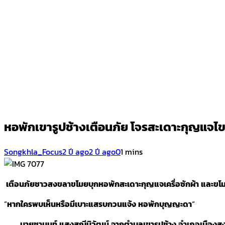
หอพักเขารูปช้างเตือนภัย โจรสะเดาะกุญแจไข
Songkhla_Focus
2 ปี ago
2 ปี ago
0
1 mins
เตือนภัยชาวสงขลาขโมยบุกหอพักสะเดาะกุญแจเครื่อซักผ้า
และขโ
“
หากใครพบเห็นหรือมีเบาะแสรบกวนแจ้ง
หอพักบุญญะดา
“
นายชานนท์
แสงสุณีนิวัฒน์
จากตำบลเขารูปช้าง
อำเภอเมืองส