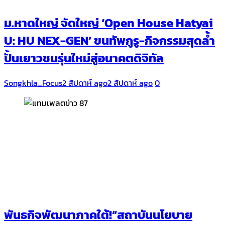
ม.หาดใหญ่ จัดใหญ่ ‘Open House Hatyai
U: HU NEX-GEN’ ขนทัพกูรู-กิจกรรมสุดล้ำ
ปั้นเยาวชนรุ่นใหม่สู่อนาคตดิจิทัล
Songkhla_Focus
2 สัปดาห์ ago
2 สัปดาห์ ago
0
พันธกิจพัฒนาภาคใต้!“สถาบันนโยบาย