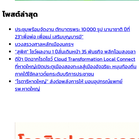
โพสต์ล่าสุด
ประชุมพร้อมจัดงาน ตักบาตรพระ 10,000 รูป นานาชาติ ปีที่
23″เพื่อพ่อ เพื่อแม่ เสริมบุญบารมี”
บวงสรวงศาลหลักเมืองนครฯ
“สุพิศ” โชว์ผลงาน 1 ปีลั่นเดินหน้า 35 พันธกิจ พลิกโฉมสงขลา
ดีป้า ปิดฉากโรดโชว์ Cloud Transformation Local Connect
ที่หาดใหญ่เปิดประตูเมืองสองทะเลสู่เมืองอัจฉริยะ หนุนท้องถิ่น
ภาคใต้ใช้คลาวด์ยกระดับบริการประชาชน
“โรตารีหาดใหญ่” ส่งต่อพลังการให้ มอบอุปกรณ์แพทย์
รพ.หาดใหญ่