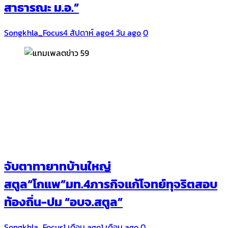
สาธารณะ ม.อ.”
Songkhla_Focus
4 สัปดาห์ ago
4 วัน ago
0
จับตาทายาทบ้านใหญ่
สตูล“โกแพ”มท.4ภารกิจแก้โจทย์ทุจริตสอบ
ท้องถิ่น-ปม “อบจ.สตูล”
Songkhla_Focus
1 เดือน ago
1 เดือน ago
0