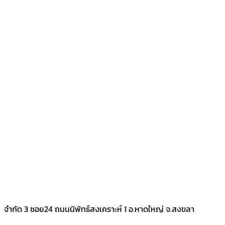
จำกัด 3 ซอย24 ถนนนิพัทธ์สงเคราะห์ 1 อ.หาดใหญ่ จ.สงขลา