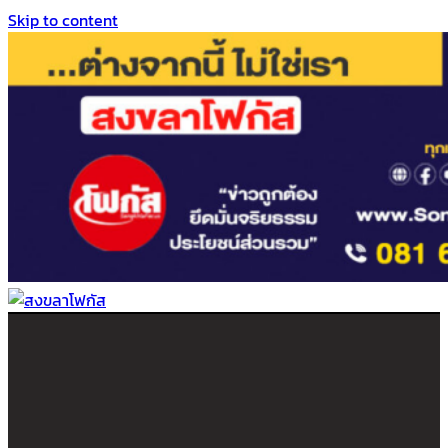
Skip to content
สงขลาโฟกัส
ติดตามข่าวสาร ภาคใต้ หาดใหญ่และสงขลา จากสำนักข่าวโฟกัส