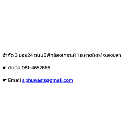
จำกัด 3 ซอย24 ถนนนิพัทธ์สงเคราะห์ 1 อ.หาดใหญ่ จ.สงขลา
☛ ติดต่อ 081-4652666
☛ Email
s.phuwasis@gmail.com