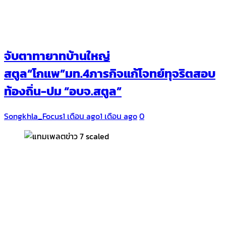
จับตาทายาทบ้านใหญ่
สตูล“โกแพ”มท.4ภารกิจแก้โจทย์ทุจริตสอบ
ท้องถิ่น-ปม “อบจ.สตูล”
Songkhla_Focus
1 เดือน ago
1 เดือน ago
0