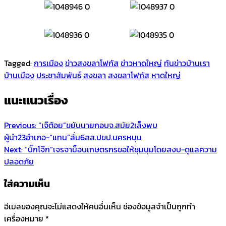
Tagged:
การเมือง
ข่าวสงขลาโฟกัส
ข่าวหาดใหญ่
ทันข่าวบ้านเรา
บ้านเมือง
ประชาสัมพันธ์
สงขลา
สงขลาโฟกัส
หาดใหญ่
แนะแนวเรื่อง
Previous:
“เจ๊ต้อย”ขยับนายกอบจ.สมัย2เล็งพบ
ผู้นำ23อำเภอ-“แทน”ลั่น6สส.ปขป.นครหนุน
Next:
“บิ๊กโจ๊ก“เจรจาม็อบเกษตรกรขอให้ชุมนุมโดยสงบ-ดูแลความ
ปลอดภัย
ใส่ความเห็น
อีเมลของคุณจะไม่แสดงให้คนอื่นเห็น
ช่องข้อมูลจำเป็นถูกทำ
เครื่องหมาย
*