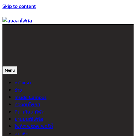
Skip to content
สงขลาโฟกัส
ติดตามข่าวสาร ภาคใต้ หาดใหญ่และสงขลา จากสำนักข่าวโฟกัส
Menu
หน้าแรก
ข่าว
Inside Campus
ท้องถิ่นโฟกัส
กิน-เที่ยว-ที่พัก
ยานยนต์โฟกัส
โฟกัส พร็อพเพอร์ตี้
สมาชิก