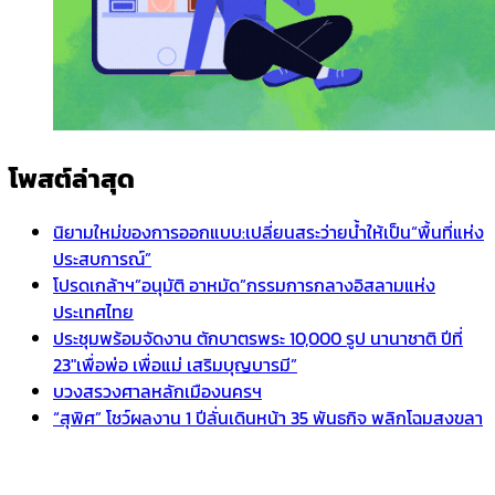
โพสต์ล่าสุด
นิยามใหม่ของการออกแบบ:เปลี่ยนสระว่ายน้ำให้เป็น“พื้นที่แห่ง
ประสบการณ์”
โปรดเกล้าฯ”อนุมัติ อาหมัด”กรรมการกลางอิสลามแห่ง
ประเทศไทย
ประชุมพร้อมจัดงาน ตักบาตรพระ 10,000 รูป นานาชาติ ปีที่
23″เพื่อพ่อ เพื่อแม่ เสริมบุญบารมี”
บวงสรวงศาลหลักเมืองนครฯ
“สุพิศ” โชว์ผลงาน 1 ปีลั่นเดินหน้า 35 พันธกิจ พลิกโฉมสงขลา