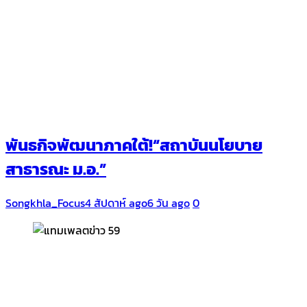
พันธกิจพัฒนาภาคใต้!“สถาบันนโยบาย
สาธารณะ ม.อ.”
Songkhla_Focus
4 สัปดาห์ ago
6 วัน ago
0