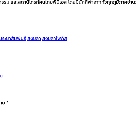
กรรม และสถานีโทรทัศน์ไทยพีบีเอส โดยมีนักกีฬาจากทั่วทุกภูมิภาคจำนว
ประชาสัมพันธ์
สงขลา
สงขลาโฟกัส
าม
มาย
*