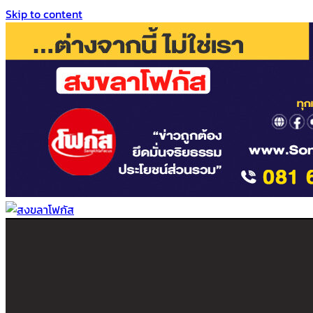
Skip to content
สงขลาโฟกัส
ติดตามข่าวสาร ภาคใต้ หาดใหญ่และสงขลา จากสำนักข่าวโฟกัส