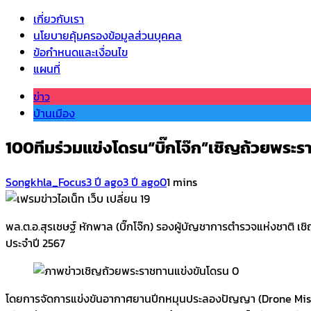
เกี่ยวกับเรา
นโยบายคุ้มครองข้อมูลส่วนบุคคล
ข้อกำหนดและเงื่อนไข
แผนที่
ข่าว
บ้านเมือง
100ทีมร่วมแข่งโดรน“บิ๊กโจ๊ก”เชิญถ้วยพระ
Songkhla_Focus
3 ปี ago
3 ปี ago
0
1 mins
พล.ต.อ.สุรเชษฐ์ หักพาล (บิ๊กโจ๊ก) รองผู้บัญชาการตำรวจแห่งชาต
ประจำปี 2567
โดยการจัดการแข่งขันอากาศยานปีกหมุนประลองปัญญา (Drone Missio