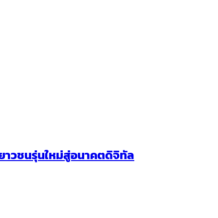
วชนรุ่นใหม่สู่อนาคตดิจิทัล