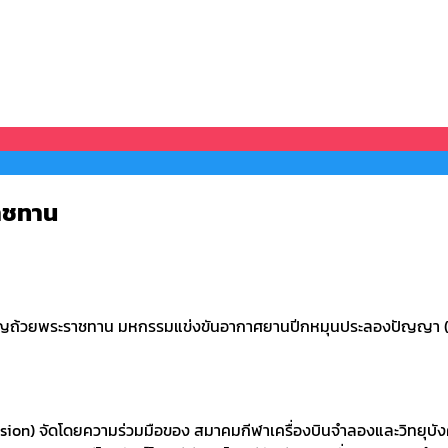
ราชทาน
ิ เชิญถ้วยพระราชทาน มหกรรมแข่งขันอากาศยานปีกหมุนประลองปัญญา (
n) จัดโดยความร่วมมือของ สมาคมกีฬาเครื่องบินจำลองและวิทยุบังค