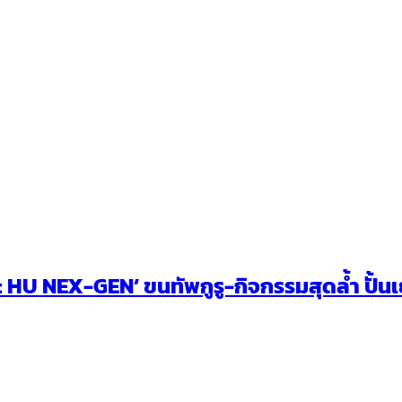
U NEX-GEN’ ขนทัพกูรู-กิจกรรมสุดล้ำ ปั้นเยา