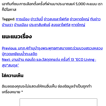
เอาทีมที่ชนะการเลือกตั้งครั้งที่ผ่านมาประมาณแค่ 5,000 คะแนน เรา
ก็มีโอกาส
Tagged:
การเมือง
ข่าววันนี้
ข่าวสงขลาโฟกัส
ข่าวหาดใหญ่
ทันข่าว
บ้านเรา
บ้านเมือง
ประชาสัมพันธ์
สงขลาโฟกัส
หาดใหญ่
แนะแนวเรื่อง
Previous:
มทภ.4ทำนุบำรุงพระพุทธศาสนาจชต.ร่วมบวงสรวงหลวง
ปู่ทวดเหยียบน้ำทะเลจืด
Next:
งานบ้าน คอนโด และวัสดุตกแต่ง ครั้งที่ 13 “ECO Living :
สุข*สมดุล”
ใส่ความเห็น
อีเมลของคุณจะไม่แสดงให้คนอื่นเห็น
ช่องข้อมูลจำเป็นถูกทำ
เครื่องหมาย
*