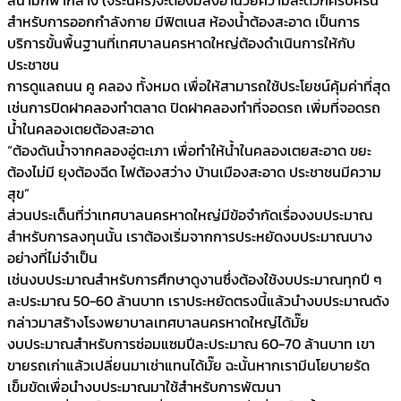
สำหรับการออกกำลังกาย มีฟิตเนส ห้องน้ำต้องสะอาด เป็นการ
บริการขั้นพื้นฐานที่เทศบาลนครหาดใหญ่ต้องดำเนินการให้กับ
ประชาชน
การดูแลถนน คู คลอง ทั้งหมด เพื่อให้สามารถใช้ประโยชน์คุ้มค่าที่สุด
เช่นการปิดฝาคลองทำตลาด ปิดฝาคลองทำที่จอดรถ เพิ่มที่จอดรถ
น้ำในคลองเตยต้องสะอาด
“ต้องดันน้ำจากคลองอู่ตะเภา เพื่อทำให้น้ำในคลองเตยสะอาด ขยะ
ต้องไม่มี ยุงต้องฉีด ไฟต้องสว่าง บ้านเมืองสะอาด ประชาชนมีความ
สุข”
ส่วนประเด็นที่ว่าเทศบาลนครหาดใหญ่มีข้อจำกัดเรื่องงบประมาณ
สำหรับการลงทุนนั้น เราต้องเริ่มจากการประหยัดงบประมาณบาง
อย่างที่ไม่จำเป็น
เช่นงบประมาณสำหรับการศึกษาดูงานซึ่งต้องใช้งบประมาณทุกปี ๆ
ละประมาณ 50-60 ล้านบาท เราประหยัดตรงนี้แล้วนำงบประมาณดัง
กล่าวมาสร้างโรงพยาบาลเทศบาลนครหาดใหญ่ได้มั๊ย
งบประมาณสำหรับการซ่อมแซมปีละประมาณ 60-70 ล้านบาท เขา
ขายรถเก่าแล้วเปลี่ยนมาเช่าแทนได้มั๊ย ฉะนั้นหากเรามีนโยบายรัด
เข็มขัดเพื่อนำงบประมาณมาใช้สำหรับการพัฒนา