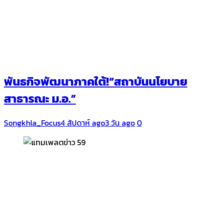
พันธกิจพัฒนาภาคใต้!“สถาบันนโยบาย
สาธารณะ ม.อ.”
Songkhla_Focus
4 สัปดาห์ ago
3 วัน ago
0