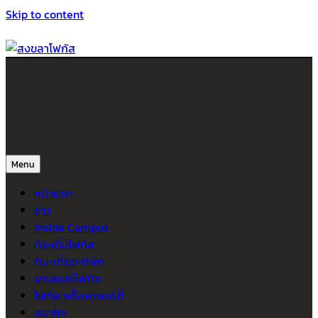
Skip to content
สงขลาโฟกัส
ติดตามข่าวสาร ภาคใต้ หาดใหญ่และสงขลา จากสำนักข่าวโฟกัส
Menu
หน้าแรก
ข่าว
Inside Campus
ท้องถิ่นโฟกัส
กิน-เที่ยว-ที่พัก
ยานยนต์โฟกัส
โฟกัส พร็อพเพอร์ตี้
สมาชิก