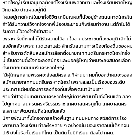
หาดใหญ่ เรียนอนุบาลตั้งแต่โรงเรียนพลวิทยา และโรงเรียนหาดใหญ่
วิทยาลัย บ้านผมอยู่ที่นี่
“ผมอยู่หาดใหญ่ในมาทั้งชีวิต เกษียณผมก็นั่งอยู่ข้างถนนหาดใหญ่ใน
ถ้าได้รับความไว้จากใจจากพี่น้องประชาชนก็พร้อมทำงาน แต่ถ้าไม่ได้
รับความไว้วางใจก็เข้าสวน”
เพราะครั้งนี้หากไม่ได้รับความไว้จากใจจากประชาชนก็จะขอยุติ เลิกไม่
ลงอักแล้ว เพราะหมดเวลาแล้ว สำหรับสนามการเมืองท้องถิ่นของผม
สำหรับการตัดสินลงสมัครเลือกตั้งนายกเทศมตรีนครหาดใหญ่ครั้ง
นี้ เป็นความตั้งใจที่จะลงสมัคร และบอกผู้ใหญ่ว่าผมจะลงสมัครเลือก
ตั้งนายกเทศมนตรีนครหาดใหญ่
“มีผู้ใหญ่หลายพรรคจะส่งสมัครส.ส.ที่ผ่านมา ผมก็บอกว่าผมจะรอลง
สมัครนายกเทศมนตรีนครหาดใหญ่ เพราะส.ส.เป็นเรื่องของระดับ
ประเทศ แต่ผมต้องการลงท้องถิ่นเพื่อพัฒนาบ้านเรา”
ถามว่าปัจจุบันเทศบาลนครหาดใหญ่มีการพัฒนาไปถึงไหนแล้ว ลอง
ไปดูเทศบาลนครนครศรีธรรมราช เทศบาลนครภูเก็ต เทศบาลนคร
ยะลา เขาพัฒนาไปถึงไหนกันแล้ว
มีการพัฒนาทั้งโครงการสร้างพื้นฐาน ถนนหนทาง สวัสดิการ โรง
พยาบาล โรงเรียน ทำอะไรหลาย ๆ อย่างเช่น ของเราตอนนี้เด็กที่จบ
ป.6 ยังไม่รู้จะไปเรียนที่ไหน เป็นต้น ไม่มีที่เรียน ต้องไป กศน.