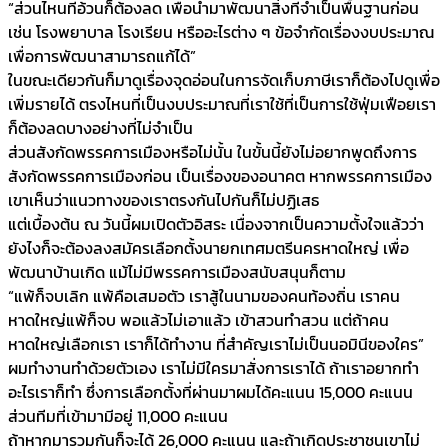
“ส่วนไหนที่อ้วนก็ต้องลด เพื่อนำมาพัฒนาสิ่งที่จำเป็นพื้นฐานก่อน
เช่น โรงพยาบาล โรงเรียน หรืออะไรต่าง ๆ ข้อจำกัดเรื่องงบประมาณ
เพื่อการพัฒนาสามารถแก้ได้”
ในขณะเดียวกันก็มาดูเรื่องจุดอ่อนในการจัดเก็บภาษีเราก็ต้องไปดูเพื่อ
เพิ่มรายได้ ตรงไหนที่เป็นงบประมาณที่เราใช้ที่เป็นการใช้ฟุ่มเฟือยเรา
ก็ต้องลดบางอย่างที่ไม่จำเป็น
ส่วนสังกัดพรรคการเมืองหรือไม่นั้น ในขั้นนี้ยังไม่อยากพูดถึงการ
สังกัดพรรคการเมืองก่อน เป็นเรื่องของอนาคต หากพรรคการเมือง
เขาเห็นว่าแนวทางของเราตรงกันไปกันก็ไม่ปฏิเสธ
แต่เบื้องต้น ณ วันนี้ผมเปิดตัวอิสระ เนื่องจากเป็นความตั้งใจแล้วว่า
ยังไงก็จะต้องลงสมัครเลือกตั้งนายกเทศมตรีนครหาดใหญ่ เพื่อ
พัฒนาบ้านเกิด แม้ไม่มีพรรคการเมืองสนับสนุนก็ตาม
“แพ้ก็จบเลิก แพ้คือเสมอตัว เราสู้ในนามของคนท้องถิ่น เราคน
หาดใหญ่แพ้ก็จบ พอแล้วไม่เอาแล้ว เข้าสวนทำสวน แต่ถ้าคน
หาดใหญ่เลือกเรา เราก็ได้ทำงาน ที่สำคัญเราไม่เป็นนอมินีของใคร”
ผมทำงานทำด้วยตัวเอง เราไม่มีใครมาสั่งการเราได้ ถ้าเราอยากทำ
อะไรเราก็ทำ ซึ่งการเลือกตั้งที่ผ่านมาผมได้คะแนน 15,000 คะแนน
ส่วนทีมที่เข้ามามีอยู่ 11,000 คะแนน
ถ้าหากมารวมกันก็จะได้ 26,000 คะแนน และถ้าเกิดประชาชนเขาไม่