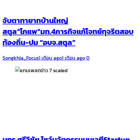
จับตาทายาทบ้านใหญ่
สตูล“โกแพ”มท.4ภารกิจแก้โจทย์ทุจริตสอบ
ท้องถิ่น-ปม “อบจ.สตูล”
Songkhla_Focus
1 เดือน ago
1 เดือน ago
0
มทร.ศรีวิชัย โชว์นวัตกรรมบนเวทีStartup