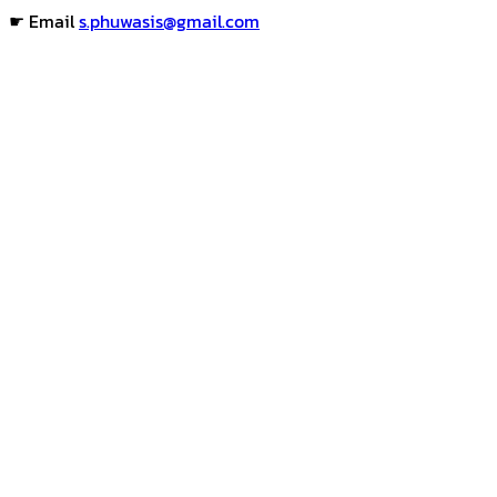
☛ Email
s.phuwasis@gmail.com