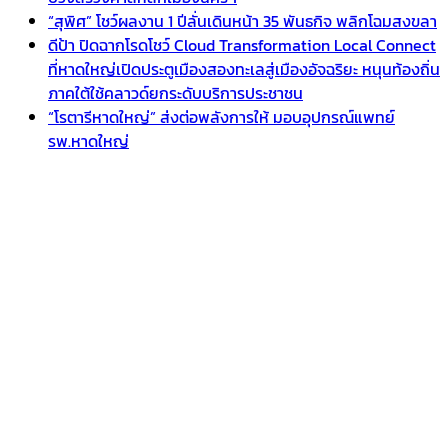
“สุพิศ” โชว์ผลงาน 1 ปีลั่นเดินหน้า 35 พันธกิจ พลิกโฉมสงขลา
ดีป้า ปิดฉากโรดโชว์ Cloud Transformation Local Connect
ที่หาดใหญ่เปิดประตูเมืองสองทะเลสู่เมืองอัจฉริยะ หนุนท้องถิ่น
ภาคใต้ใช้คลาวด์ยกระดับบริการประชาชน
“โรตารีหาดใหญ่” ส่งต่อพลังการให้ มอบอุปกรณ์แพทย์
รพ.หาดใหญ่