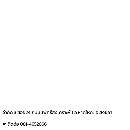
จำกัด 3 ซอย24 ถนนนิพัทธ์สงเคราะห์ 1 อ.หาดใหญ่ จ.สงขลา
☛ ติดต่อ 081-4652666