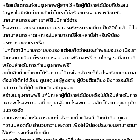
หรือแม้แต่กระทั่งเมรุเผาศพผู้ยากไร้หรือผู้ที่มีรายได้น้อยที่ประสบ
ปัญหาไม่มีเงินจ่าย แล้วทำไมเราไม่สร้างเมรุเผาศพเหมือนกับ
เทศบาลนครยะลา เผาฟรีไม่มีค่าใช้จ่าย
โรงพยาบาลของเทศบาลนครนครศรีธรรมราชมีมาเป็น20ปี แล้วทำไม
เทศบาลนครหาดใหญ่จะไม่สามารถมีสิ่งเหล่านี้สำหรับพี่น้อง
ประชาชนของเราหรือ
“ปกติเขามีทนายความขอแรง แต่ผมคิดว่าผมจะทำพระขอแรง เมื่อเรา
มีเมรุผมจะนิมนต์พระขอแรงมาสวดฟรี เผาฟรี หาดใหญ่เรามีสถานที่
พร้อมสำหรับการทำเมรุเผาศพฟรี”
ฉะนั้นสิ่งที่จะทำหากได้รับความไว้วางใจหลัก ๆ ก็คือ โรงเรียนเทศบาล
ต้องให้เด็กได้เรียน ศูนย์ดูแลผู้สูงอายุ ผู้ป่วยติดเตียง ซึ่งควรจะมีได้
แล้ว ณ วันนี้ผู้ป่วยติดเตียงมีทุกซอย
สร้างเมรุเผาศพฟรี แก้ปัญหาผู้ที่มีรายได้น้อยหรือไม่มีเงินสำหรับการ
เผาศพ โรงพยาบาลที่จะดูแลผู้ป่วย โรงพยาบาลสัตว์ที่จะมาดูแลสุนัข
แมว จรจัด
สวนธารณะสำหรับการออกกำลังกายที่จะต้องมีเจ้าหน้าที่มาดูแล
ความปลอดภัย อำนวยความสะดวก เพื่อให้พี่น้องประชาชนสามารถมา
ใช้บริการจนถึงเที่ยงคืน
สนามกีฬากลาง (จิระนคร)จะต้องมีสิ่งอำนวยความสะดวกครบครัน