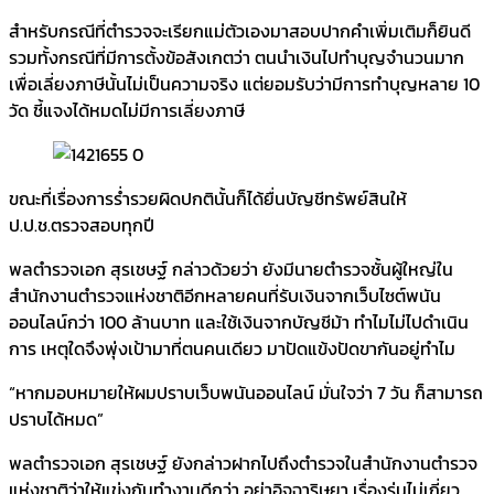
สำหรับกรณีที่ตำรวจจะเรียกแม่ตัวเองมาสอบปากคำเพิ่มเติมก็ยินดี
รวมทั้งกรณีที่มีการตั้งข้อสังเกตว่า ตนนำเงินไปทำบุญจำนวนมาก
เพื่อเลี่ยงภาษีนั้นไม่เป็นความจริง แต่ยอมรับว่ามีการทำบุญหลาย 10
วัด ชี้แจงได้หมดไม่มีการเลี่ยงภาษี
ขณะที่เรื่องการร่ำรวยผิดปกตินั้นก็ได้ยื่นบัญชีทรัพย์สินให้
ป.ป.ช.ตรวจสอบทุกปี
พลตำรวจเอก สุรเชษฐ์ กล่าวด้วยว่า ยังมีนายตำรวจชั้นผู้ใหญ่ใน
สำนักงานตำรวจแห่งชาติอีกหลายคนที่รับเงินจากเว็บไซต์พนัน
ออนไลน์กว่า 100 ล้านบาท และใช้เงินจากบัญชีม้า ทำไมไม่ไปดำเนิน
การ เหตุใดจึงพุ่งเป้ามาที่ตนคนเดียว มาปัดแข้งปัดขากันอยู่ทำไม
“หากมอบหมายให้ผมปราบเว็บพนันออนไลน์ มั่นใจว่า 7 วัน ก็สามารถ
ปราบได้หมด”
พลตำรวจเอก สุรเชษฐ์ ยังกล่าวฝากไปถึงตำรวจในสำนักงานตำรวจ
แห่งชาติว่าให้แข่งกันทำงานดีกว่า อย่าอิจฉาริษยา เรื่องรุ่นไม่เกี่ยว