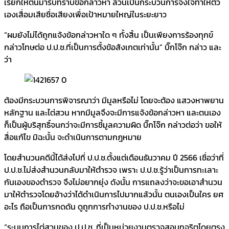
เรียกให้ตนมารับทราบข้อกล่าวหา ล้วนเป็นกระบวนการจงใจทำให้ตัว
เองเสื่อมเสียชื่อเสียงเพื่อเป้าหมายใหญ่ในระยะยาว
“ผมยังไม่ได้ถูกแจ้งข้อกล่าวหาใด ๆ ทั้งสิ้น เป็นเพียงการร้องทุกข์
กล่าวโทษต่อ ป.ป.ช.ที่เป็นการตั้งข้อสังเกตเท่านั้น” บิ๊กโจ๊ก กล่าว และ
ว่า
ต้องมีกระบวนการพิจารณาว่า มีมูลหรือไม่ โดยจะต้อง แสวงหาพยาน
หลักฐาน และไต่สวน หากมีมูลจึงจะมีการแจ้งข้อกล่าวหา และตนเอง
ก็เป็นผู้บริสุทธิ์จนกว่าจะมีการชี้มูลความผิด บิ๊กโจ๊ก กล่าวต่อว่า ขอให้
สื่อแก้ไข มิฉะนั้น จะดำเนินการตามกฎหมาย
โดยสำนวนคดีนี้ได้ส่งไปที่ ป.ป.ช.ตั้งแต่เดือนธันวาคม ปี 2566 เชื่อว่าที่
ป.ป.ช.ไม่ส่งสำนวนกลับมาให้ตำรวจ เพราะ ป.ป.ช.รู้ว่าเป็นการทะเลาะ
กันเองของตำรวจ จึงไม่อยากยุ่ง ดังนั้น การแถลงว่าจะขอเอาสำนวน
มาให้ตำรวจโดยอ้างว่าได้ดำเนินการไปมากแล้วนั้น ตนเองเป็นใคร ยศ
อะไร ถือเป็นการกดดัน ดูถูกการทำงานของ ป.ป.ช.หรือไม่
“ระบบการไต่สวนของ ป.ป.ช. ที่เป็นหน่วยงานตรวจสอบทุจริตโดยตรง