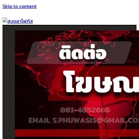
Skip to content
สงขลาโฟกัส
ติดตามข่าวสาร ภาคใต้ หาดใหญ่และสงขลา จากสำนักข่าวโฟกัส