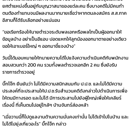
ยศตำแหน่งขึ้นอยู่กับบุญวาสนาของแต่ละคน ซึ่งบางคดีไม่มีคนทำ
ตนต้องทำแทนจนมีผลงานมากมายเชื่อว่าหากตนลงสมัคร ส.ส.ภาค
อีสานก็ได้รับเลือกอย่างแน่นอน
“ขอเรียกร้องให้นายตำรวจระดับพลเอกหรือพลโทเป็นผู้ออกมาให้
ข้อมูลบ้าง อย่าเป็นอีแอบ ปอดแหกให้ลูกน้องออกมาตายอย่างเดียว
ขอให้เอาเบอร์ใหญ่ ๆ ออกมาขี้แจงบ้าง”
วันนี้ได้มอบหมายให้ทนายความได้ไปแจ้งความดำเนินคดีกับพนักงาน
สอบสวนกว่า 200 คน รวมทั้งพลตำรวจเอกอีก 2 คน ซึ่งยังรับ
ราชการตำรวจอยู่
บิ๊กโจ๊ก ยืนยันว่า ไม่ได้มีความสนิทสนมกับ ป.ป.ช. และไม่ได้มีความ
ประสงค์ที่จะประสานให้ป.ป.ช.รับสำนวนคดีดังกล่าวไปดำเนินการเพื่อ
ให้ตนมีทางรอด และไม่ได้ มีการประสานไปยังผู้ใหญ่เพื่อให้เคลียร์
เรื่องนี้ ที่เห็นตนไปอยู่ใกล้ๆ บ้านจันทร์ส่องหล้า
“เมื่อวานนี้ก็ไปดูแลงานด้านความมั่นคงเท่านั้น ไม่ได้เข้าไปในบ้าน และ
ไม่ได้ไปยุ่งเกี่ยวอะไร” บิ๊กโจ๊ก กล่าว