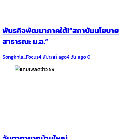
พันธกิจพัฒนาภาคใต้!“สถาบันนโยบาย
สาธารณะ ม.อ.”
Songkhla_Focus
4 สัปดาห์ ago
4 วัน ago
0
จับตาทายาทบ้านใหญ่