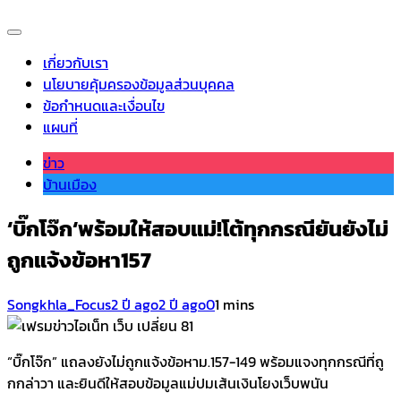
เกี่ยวกับเรา
นโยบายคุ้มครองข้อมูลส่วนบุคคล
ข้อกำหนดและเงื่อนไข
แผนที่
ข่าว
บ้านเมือง
‘บิ๊กโจ๊ก‘พร้อมให้สอบแม่!โต้ทุกกรณียันยังไม่
ถูกแจ้งข้อหา157
Songkhla_Focus
2 ปี ago
2 ปี ago
0
1 mins
“บิ๊กโจ๊ก” แถลงยังไม่ถูกแจ้งข้อหาม.157-149 พร้อมแจงทุกกรณีที่ถู
กกล่าวา และยินดีให้สอบข้อมูลแม่ปมเส้นเงินโยงเว็บพนัน