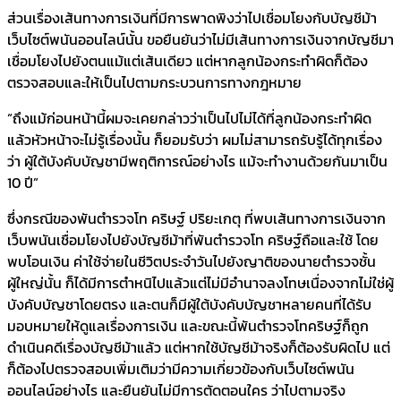
ส่วนเรื่องเส้นทางการเงินที่มีการพาดพิงว่าไปเชื่อมโยงกับบัญชีม้า
เว็บไซต์พนันออนไลน์นั้น ขอยืนยันว่าไม่มีเส้นทางการเงินจากบัญชีมา
เชื่อมโยงไปยังตนแม้แต่เส้นเดียว แต่หากลูกน้องกระทำผิดก็ต้อง
ตรวจสอบและให้เป็นไปตามกระบวนการทางกฎหมาย
“ถึงแม้ก่อนหน้านี้ผมจะเคยกล่าวว่าเป็นไปไม่ได้ที่ลูกน้องกระทำผิด
แล้วหัวหน้าจะไม่รู้เรื่องนั้น ก็ยอมรับว่า ผมไม่สามารถรับรู้ได้ทุกเรื่อง
ว่า ผู้ใต้บังคับบัญชามีพฤติการณ์อย่างไร แม้จะทำงานด้วยกันมาเป็น
10 ปี”
ซึ่งกรณีของพันตำรวจโท คริษฐ์ ปริยะเกตุ ที่พบเส้นทางการเงินจาก
เว็บพนันเชื่อมโยงไปยังบัญชีม้าที่พันตำรวจโท คริษฐ์ถือและใช้ โดย
พบโอนเงิน ค่าใช้จ่ายในชีวิตประจำวันไปยังญาติของนายตำรวจชั้น
ผู้ใหญ่นั้น ก็ได้มีการตำหนิไปแล้วแต่ไม่มีอำนาจลงโทษเนื่องจากไม่ใช่ผู้
บังคับบัญชาโดยตรง และตนก็มีผู้ใต้บังคับบัญชาหลายคนที่ได้รับ
มอบหมายให้ดูแลเรื่องการเงิน และขณะนี้พันตำรวจโทคริษฐ์ก็ถูก
ดำเนินคดีเรื่องบัญชีม้าแล้ว แต่หากใช้บัญชีม้าจริงก็ต้องรับผิดไป แต่
ก็ต้องไปตรวจสอบเพิ่มเติมว่ามีความเกี่ยวข้องกับเว็บไซต์พนัน
ออนไลน์อย่างไร และยืนยันไม่มีการตัดตอนใคร ว่าไปตามจริง