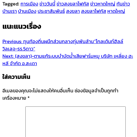
Tagged:
การเมือง
ข่าววันนี้
ข่าวสงขลาโฟกัส
ข่าวหาดใหญ่
ทันข่าว
บ้านเรา
บ้านเมือง
ประชาสัมพันธ์
สงขลา
สงขลาโฟกัส
หาดใหญ่
แนะแนวเรื่อง
Previous:
ทุนท้องถิ่นผนึกส่วนกลางทุ่มพันล้าน“โกลเด้นท์ฮิลล์
วิลเลจ-รร.5ดาว”
Next:
(สงขลา)-ตามแก้ระบบบำบัดน้ำเสียฟาร์มหมู บริษัท เหลี่ยง ฮะ
หลี จำกัด อ.สะเดา
ใส่ความเห็น
อีเมลของคุณจะไม่แสดงให้คนอื่นเห็น
ช่องข้อมูลจำเป็นถูกทำ
เครื่องหมาย
*