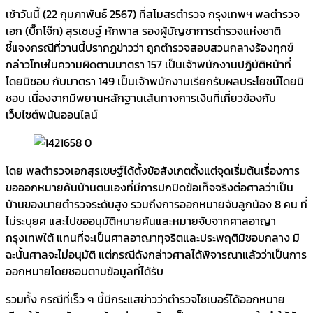
เช้าวันนี้ (22 กุมภาพันธ์ 2567) ที่สโมสรตำรวจ กรุงเทพฯ พลตำรวจ
เอก (บิ๊กโจ๊ก) สุรเชษฐ์ หักพาล รองผู้บัญชาการตำรวจแห่งชาติ
ชี้แจงกรณีที่วานนี้ปรากฏข่าวว่า ถูกตำรวจสอบสวนกลางร้องทุกข์
กล่าวโทษในความผิดตามมาตรา 157 เป็นเจ้าพนักงานปฏิบัติหน้าที่
โดยมิชอบ กับมาตรา 149 เป็นเจ้าพนักงานเรียกรับผลประโยชน์โดยมิ
ชอบ เนื่องจากมีพยานหลักฐานเส้นทางการเงินที่เกี่ยวข้องกับ
เว็บไซต์พนันออนไลน์
โดย พลตำรวจเอกสุรเชษฐ์ได้ตั้งข้อสังเกตตั้งแต่จุดเริ่มต้นเรื่องการ
ขอออกหมายค้นบ้านตนเองที่มีการปกปิดข้อเท็จจริงต่อศาลว่าเป็น
บ้านของนายตำรวจระดับสูง รวมถึงการออกหมายจับลูกน้อง 8 คน ที่
ไม่ระบุยศ และไปขออนุมัติหมายค้นและหมายจับจากศาลอาญา
กรุงเทพใต้ แทนที่จะเป็นศาลอาญาทุจริตและประพฤติมิชอบกลาง มิ
ฉะนั้นศาลจะไม่อนุมัติ แต่กรณีดังกล่าวศาลได้พิจารณาแล้วว่าเป็นการ
ออกหมายโดยชอบตามข้อมูลที่ได้รับ
รวมทั้ง กรณีที่เร็ว ๆ นี้มีกระแสข่าวว่าตำรวจไซเบอร์ได้ออกหมาย