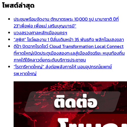
โพสต์ล่าสุด
ประชุมพร้อมจัดงาน ตักบาตรพระ 10,000 รูป นานาชาติ ปีที่
23″เพื่อพ่อ เพื่อแม่ เสริมบุญบารมี”
บวงสรวงศาลหลักเมืองนครฯ
“สุพิศ” โชว์ผลงาน 1 ปีลั่นเดินหน้า 35 พันธกิจ พลิกโฉมสงขลา
ดีป้า ปิดฉากโรดโชว์ Cloud Transformation Local Connect
ที่หาดใหญ่เปิดประตูเมืองสองทะเลสู่เมืองอัจฉริยะ หนุนท้องถิ่น
ภาคใต้ใช้คลาวด์ยกระดับบริการประชาชน
“โรตารีหาดใหญ่” ส่งต่อพลังการให้ มอบอุปกรณ์แพทย์
รพ.หาดใหญ่