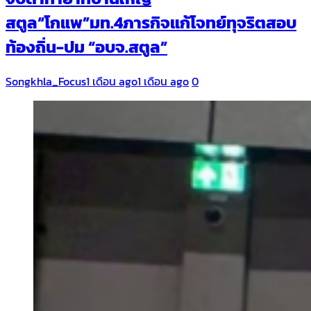
สตูล“โกแพ”มท.4ภารกิจแก้โจทย์ทุจริตสอบ
ท้องถิ่น-ปม “อบจ.สตูล”
Songkhla_Focus
1 เดือน ago
1 เดือน ago
0