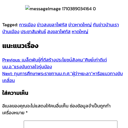
Tagged:
การเมือง
ข่าวสงขลาโฟกัส
ข่าวหาดใหญ่
ทันข่าวบ้านเรา
บ้านเมือง
ประชาสัมพันธ์
สงขลาโฟกัส
หาดใหญ่
แนะแนวเรื่อง
Previous:
เมล็ดพันธุ์ที่ดีสร้างประโยชน์สังคม“ศิษย์เก่าดีเด่
นม.อ.”แรงบันดาลใจรุ่นน้อง
Next:
ทุนการศึกษาพระราชทานม.ท.ศ.“ผู้ว่าฯยะลา”หารือแนวทางขับ
เคลื่อน
ใส่ความเห็น
อีเมลของคุณจะไม่แสดงให้คนอื่นเห็น
ช่องข้อมูลจำเป็นถูกทำ
เครื่องหมาย
*