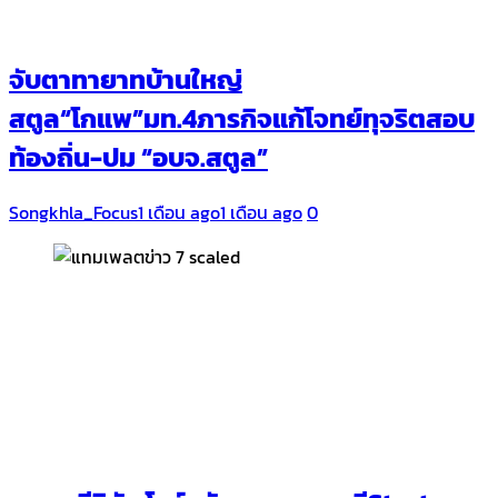
จับตาทายาทบ้านใหญ่
สตูล“โกแพ”มท.4ภารกิจแก้โจทย์ทุจริตสอบ
ท้องถิ่น-ปม “อบจ.สตูล”
Songkhla_Focus
1 เดือน ago
1 เดือน ago
0