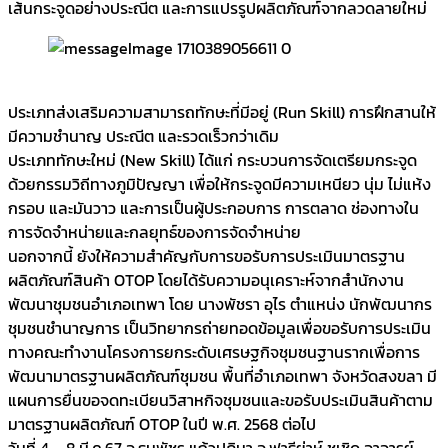
เส้นกระจูดอย่างประณีต และการแปรรูปผลิตภัณฑ์จากลวดลายใหม่
ประเภทส่งเสริมความสามารถทักษะที่มีอยู่ (Run Skill) การฝึกสานให้
มีความชำนาญ ประณีต และรวดเร็วกว่าเดิม
ประเภททักษะใหม่ (New Skill) ได้แก่ กระบวนการจัดเตรียมกระจูด
ด้วยกรรมวิถีทางภูมิปัญญา เพื่อให้กระจูดมีความเหนียว นุ่ม ไม่แห้ง
กรอบ และมันวาว และการเป็นผู้ประกอบการ การตลาด ช่องทางใน
การจัดจำหน่ายและกลยุทธ์ของการจัดจำหน่าย
นอกจากนี้ ยังให้ความสำคัญกับการขอรับการประเมินมาตรฐาน
ผลิตภัณฑ์สินค้า OTOP โดยได้รับความอนุเคราะห์จากสำนักงาน
พัฒนาชุมชนอำเภอเทพา โดย นางพัชรา อุไร ตำแหน่ง นักพัฒนากร
ชุมชนชำนาญการ เป็นวิทยากรถ่ายทอดข้อมูลเพื่อขอรับการประเมิน
ทางคณะทำงานโครงการยกระดับเศรษฐกิจชุมชนฐานรากเพื่อการ
พัฒนามาตรฐานผลิตภัณฑ์ชุมชน พื้นที่อำเภอเทพา จังหวัดสงขลา มี
แผนการยื่นขอจดทะเบียนวิสาหกิจชุมชนและขอรับประเมินสินค้าตาม
มาตรฐานผลิตภัณฑ์ OTOP ในปี พ.ศ. 2568 ต่อไป
วันที่ 4 – 8 มี.ค.67 อ.ธนพัชร แก้วปฏิมา อ.ฟาธีย่าห์ ชูเชิด อาจารย์