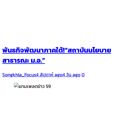
พันธกิจพัฒนาภาคใต้!“สถาบันนโยบาย
สาธารณะ ม.อ.”
Songkhla_Focus
4 สัปดาห์ ago
4 วัน ago
0