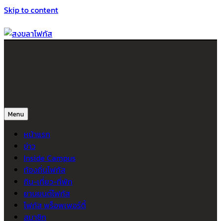
Skip to content
สงขลาโฟกัส
ติดตามข่าวสาร ภาคใต้ หาดใหญ่และสงขลา จากสำนักข่าวโฟกัส
Menu
หน้าแรก
ข่าว
Inside Campus
ท้องถิ่นโฟกัส
กิน-เที่ยว-ที่พัก
ยานยนต์โฟกัส
โฟกัส พร็อพเพอร์ตี้
สมาชิก