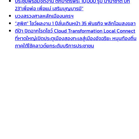
ประชุมพร้อมจัดงาน ตักบาตรพระ 10,000 รูป นานาชาติ ปีที่
23″เพื่อพ่อ เพื่อแม่ เสริมบุญบารมี”
บวงสรวงศาลหลักเมืองนครฯ
“สุพิศ” โชว์ผลงาน 1 ปีลั่นเดินหน้า 35 พันธกิจ พลิกโฉมสงขลา
ดีป้า ปิดฉากโรดโชว์ Cloud Transformation Local Connect
ที่หาดใหญ่เปิดประตูเมืองสองทะเลสู่เมืองอัจฉริยะ หนุนท้องถิ่น
ภาคใต้ใช้คลาวด์ยกระดับบริการประชาชน