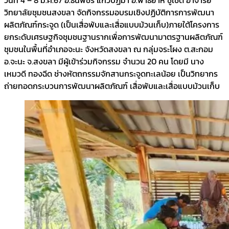
วิทยาลัยชุมชนสงขลา จัดกิจกรรมอบรมเชิงปฏิบัติการการพัฒนา
ผลิตภัณฑ์กระจูด (เป็นเสื่อพับและเสื่อแบบม้วนเก็บ)ภายใต้โครงการ
ยกระดับเศรษฐกิจชุมชนฐานรากเพื่อการพัฒนามาตรฐานผลิตภัณฑ์
ชุมชนในพื้นที่อำเภอจะนะ จังหวัดสงขลา ณ กลุ่มจระโผง ต.สะกอม
อ.จะนะ จ.สงขลา มีผู้เข้าร่วมกิจกรรม จำนวน 20 คน โดยมี นาง
เหมวดี ทองฉีด ช่างหัตถกรรมจักสานกระจูดทะเลน้อย เป็นวิทยากร
ถ่ายทอดกระบวนการพัฒนาผลิตภัณฑ์ เสื่อพับและเสื่อแบบม้วนเก็บ