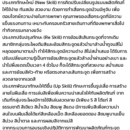
ประเภททักษะใหม่ (New Skill) การคิดปรับเปลี่ยนรูปแบบผลิตภัณฑ์
ให้ใช้ง่าย ทันสมัย สวยงาม ด้วยการทำเสื่อกระจูดม้วนมีหูจับ เพื่อ
ตอบโจทย์ความง่ายในการพกพา คุณภาพของเสื่อกระจูดที่มีความ
แข็งแรงทนทาน เหมาะกับครอบครัวสายเดินทางที่ต้องพกพาเสื่อไป
ทำกิจกรรมกลางแจ้ง
ประเภทปรับปรุงทักษะ (Re Skill) การย้อมสีเส้นกระจูดที่จากเดิม
สมาชิกกลุ่มจระโผงต้มสีและย้อมสีกระจูดแล้วนำมาล้างน้ำถูจนสีไม่
หลุดออกมาตามน้ำ ทำให้สีกระจูดมีความด่าง สีไม่สม่ำเสมอ ได้รับการ
ปรับเปลี่ยนความรู้เป็นการย้อมสีกระจูดแล้วล้างน้ำผ่านอย่างเบา และ
นำไปผึ่งแดดเป็นเวลา 4 ชั่วโมง ก็จะได้สีกระจูดที่สวยงาม สม่ำเสมอ
และการย้อมสีหัว-ท้าย หรือตรงกลางเส้นกระจูด เพื่อการสร้าง
ลวดลายจากเฉดสี
ประเภทพัฒนาทักษะให้ดีขึ้น (Up Skill) ทักษะการขึ้นรูปเสื่อ การสร้าง
ลายในผืนเสื่อ การเล่นสีเพื่อเพิ่มความน่าสนใจให้กับผลิตภัณฑ์ จาก
เดิมที่กลุ่มจระโผงมีการใช้สีเล่นลวดลาย มีเพียง 5 สี ได้แก่ สี
ธรรมชาติ สีเขียว สีน้ำเงิน สีชมพู สีแดง มีการเพิ่มสีเพื่อความน่า
สนใจบนผืนเสื่อได้แก่สีเหลืองเม็ด สีเหลืองยอดตอง สีชมพูบานเย็น
สีม่วง สีน้ำตาล และการผสมสีจากแม่สี
จากกระบวนการอบรมเชิงปฏิบัติการการพัฒนาผลิตภัณฑ์กระจูด