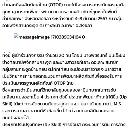
ตำบลหนึ่งผลิตภัณฑ์ไทย (OTOP) ภายใต้โครงการยกระดับเศรษฐกิจ
ชุมชนฐานรากเพื่อการพัฒนามาตรฐานผลิตภัณฑ์ชุมชนในพื้นที่
อำเภอเทพา จังหวัดสงขลา ระหว่างวันที่ 4-8 มีนาคม 2567 ณ กลุ่ม
อาชีพจักสานกระจูด ต.เกาะสะบ้า อ.เทพา จ.สงขลา
ทั้งนี้​ ผู้เข้าร่วมกิจกรรม จำนวน 20 คน โดยมี นางพัชรินทร์ บินเจ๊ะมิง
ช่างศิลปาชีพจักสานกระจูด และนางสาวรอกีเยาะ ดอเลาะ สมาชิก
กลุ่มสานกระจูดบ้านทอน ต.โคกเคียน อ.เมืองนราธิวาส จ.นราธิวาส
เป็นวิทยากรถ่ายทอดกระบวนการพัฒนาผลิตภัณฑ์เพื่อรองรับการ
ประเมินมาตรฐานผลิตภัณฑ์ OTOP ไทย
ซึ่งผลการดำเนินงานที่วิทยาลัยชุมชนสงขลามีบทบาทในการขับ
เคลื่อน แบ่งออกเป็น 4 ประเภท ดังนี้ ประเภทพัฒนาทักษะให้ดีขึ้น (Up
Skill) ได้แก่ การคัดขนาดต้นกระจูดตามความยาวด้วยขนาด L M S
และการสานลวดลายที่ซับซ้อนขึ้น ได้แก่ ลายดอกสี่ทิศ และลาย
ขนมปังสอดไส้
ประเภทปรับปรุงทักษะ (Re Skill) การย้อมสี กระบวนการต้ม การล้าง