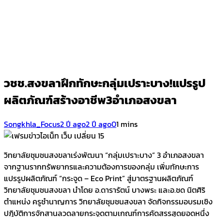
วชช.สงขลาฝึกทักษะ​กลุ่มเปราะบาง!แปรรูป
ผลิตภัณฑ์สร้างอาชีพ3อำเภอสงขลา
Songkhla_Focus
2 ปี ago
2 ปี ago
0
1 mins
วิทยาลัยชุมชนสงขลาเร่งพัฒนา “กลุ่มเปราะบาง” 3 อำเภอสงขลา
จากฐานรากทรัพยากรและความต้องการของกลุ่ม เพิ่มทักษะการ
แปรรูปผลิตภัณฑ์ “กระจูด – Eco Print” สู่มาตรฐานผลิตภัณฑ์
วิทยาลัยชุมชนสงขลา นำโดย อ.ดารารัตน์ บางพระ และอ.ชด นิตศิริ
ตำแหน่ง ครูชำนาญการ วิทยาลัยชุมชนสงขลา จัดกิจกรรมอบรมเชิง
ปฏิบัติการจักสานลวดลายกระจูดตามเกณฑ์การคัดสรรสุดยอดหนึ่ง