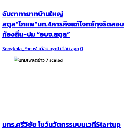
จับตาทายาทบ้านใหญ่
สตูล“โกแพ”มท.4ภารกิจแก้โจทย์ทุจริตสอบ
ท้องถิ่น-ปม “อบจ.สตูล”
Songkhla_Focus
1 เดือน ago
1 เดือน ago
0
มทร.ศรีวิชัย โชว์นวัตกรรมบนเวทีStartup