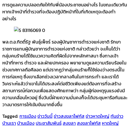
การดูแลความปลอดภัยให้กับพี่น้องประชาชนอย่างไร ในขณะเดียวกัน
หากเจ้าหน้าที่ตำรวจที่จะต้องปฏิบัติหน้าที่ในที่เกิดเหตุจะต้องทำ
อย่างไร
พล.ต.อ.กิตติ์รัฐ พันธุ์เพ็ชร์ รองผู้บัญชาการตำรวจแห่งชาติ รักษา
ราชการแทนผู้บัญชาการตำรวจแห่งชาติ กล่าวด้วยว่า จะเห็นได้ว่า
กลุ่มคนร้ายได้ใช้แนวความคิดที่ผิดไปจากหลักศาสนา ซึ่งทางเจ้า
หน้าที่ทหาร ตำรวจ และฝ่ายปกครอง พยายามดูแลความเรียบร้อยใน
ช่วงเทศกาลถือศีลอด แต่ปรากฏว่ากลุ่มคนร้ายก็ใช้ช่องว่างตรงนี้ใน
การก่อเหตุ ซึ่งเขาเลือกช่วงเวลากลางคืนในการกระทำ และเราได้
วิเคราะห์แล้วว่าเขาไม่ได้ประสงค์ต่อชีวิตเพียงแต่ต้องการที่จะสร้าง
สถานการณ์ก่อกวนเพื่อแสดงศักยภาพว่า กลุ่มผู้ก่อเหตุรุนแรงยังมี
ความเคลื่อนไหวอยู่ ซึ่งวันนี้ฝ่ายความมั่นคงก็จะได้ประชุมหารือกันและ
วางมาตรการให้เข้มข้นมากยิ่งขึ้น
Tagged:
การเมือง
ข่าววันนี้
ข่าวสงขลาโฟกัส
ข่าวหาดใหญ่
ทันข่าว
บ้านเรา
บ้านเมือง
ประชาสัมพันธ์
สงขลา
สงขลาโฟกัส
หาดใหญ่