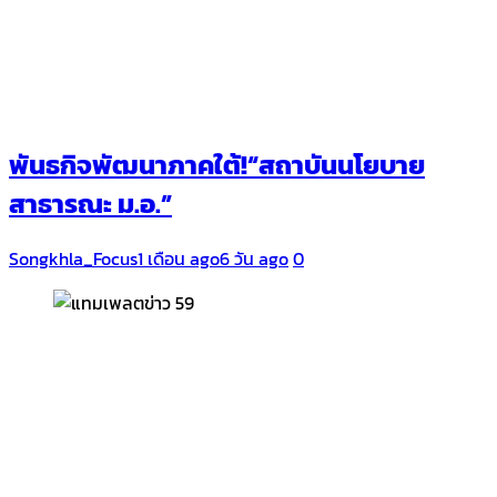
พันธกิจพัฒนาภาคใต้!“สถาบันนโยบาย
สาธารณะ ม.อ.”
Songkhla_Focus
1 เดือน ago
6 วัน ago
0