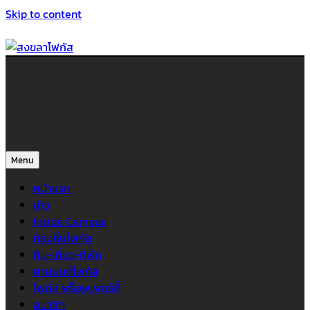
Skip to content
สงขลาโฟกัส
ติดตามข่าวสาร ภาคใต้ หาดใหญ่และสงขลา จากสำนักข่าวโฟกัส
Menu
หน้าแรก
ข่าว
Inside Campus
ท้องถิ่นโฟกัส
กิน-เที่ยว-ที่พัก
ยานยนต์โฟกัส
โฟกัส พร็อพเพอร์ตี้
สมาชิก