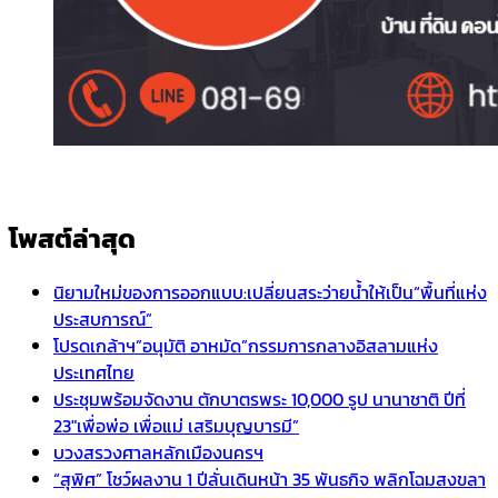
โพสต์ล่าสุด
นิยามใหม่ของการออกแบบ:เปลี่ยนสระว่ายน้ำให้เป็น“พื้นที่แห่ง
ประสบการณ์”
โปรดเกล้าฯ”อนุมัติ อาหมัด”กรรมการกลางอิสลามแห่ง
ประเทศไทย
ประชุมพร้อมจัดงาน ตักบาตรพระ 10,000 รูป นานาชาติ ปีที่
23″เพื่อพ่อ เพื่อแม่ เสริมบุญบารมี”
บวงสรวงศาลหลักเมืองนครฯ
“สุพิศ” โชว์ผลงาน 1 ปีลั่นเดินหน้า 35 พันธกิจ พลิกโฉมสงขลา