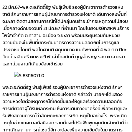
22 มีค.67-พล.ต.อ.กิตติ์รัฐ พันธุ์เพ็ชร์ รองผู้บัญชาการตำรวจแห่ง
ชาติ รักษาราชการแทนผู้บัญชาการตำรวจแห่งชาติ เดินทางลงพื้นที่
จ.ยะลา ติดตามสถานการณ์ที่ได้มีกลุ่มคนร้ายเข้าก่อเหตุความไม่สงบ
เมื่อกลางดึกของวันที่ 21 มีค.67 ที่ผ่านมา โดยไปยังบริษัทสหพันธ์การ
ไฟฟ้าจำกัด ต.ท่าสาป อ.เมือง จ.ยะลา พร้อมประชุมร่วมกับหน่วย
ความมั่นคงในพื้นที่ยกระดับมาตรการความปลอดภัยในการดูแล
ประชาชน โดยมี พลโทศานติ ศกุนตนาค แม่ทัพภาคที่ 4 พล.ต.ท.ปิยะ
วัฒน์ เฉลิมศรี ผบช.ภ.9.พันจ่าโทอนันต์ บุญสำราญ รอง ผวจ.ยะลา
และหน่วยงานที่เกี่ยวข้องเข้าร่วม
พล.ต.อ.กิตติ์รัฐ พันธุ์เพ็ชร์ รองผู้บัญชาการตำรวจแห่งชาติ รักษา
ราชการแทนผู้บัญชาการตำรวจแห่งชาติ กล่าวว่า นายกฯได้แสดง
ความห่วงใยต่อเหตุการณ์ที่เกิดขึ้นและให้ดูแลเรื่องความปลอดภัย
การเยียวยาผู้ได้รับผลกระทบ ซึ่งการเดินทางมาครั้งนี้เพื่อจะมาดูและ
รับฟังสถานการณ์ว่าลักษณะของการเกิดเหตุเป็นอย่างไร เพราะเกิด
เหตุในช่วงเทศกาลถือศีลอด รวมทั้งจะได้รับฟังพูดคุยกับเจ้าหน้าที่ว่า
หากเกิดสถานการณ์เช่นนี้อีก จะต้องเพิ่มความเข้มข้นในมาตรการ