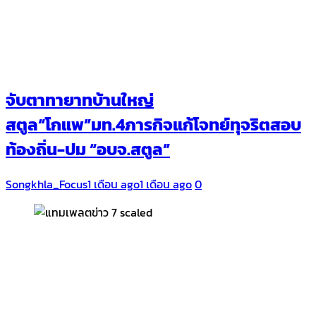
จับตาทายาทบ้านใหญ่
สตูล“โกแพ”มท.4ภารกิจแก้โจทย์ทุจริตสอบ
ท้องถิ่น-ปม “อบจ.สตูล”
Songkhla_Focus
1 เดือน ago
1 เดือน ago
0