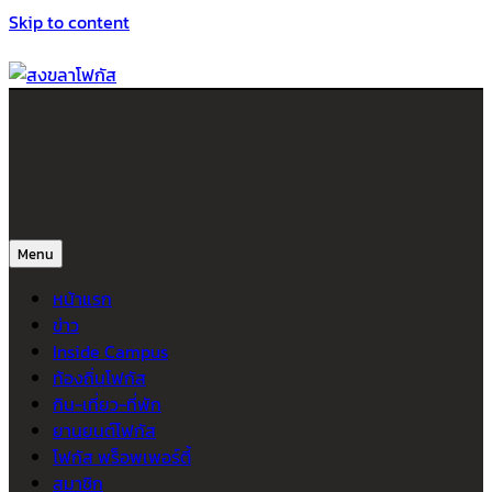
Skip to content
สงขลาโฟกัส
ติดตามข่าวสาร ภาคใต้ หาดใหญ่และสงขลา จากสำนักข่าวโฟกัส
Menu
หน้าแรก
ข่าว
Inside Campus
ท้องถิ่นโฟกัส
กิน-เที่ยว-ที่พัก
ยานยนต์โฟกัส
โฟกัส พร็อพเพอร์ตี้
สมาชิก