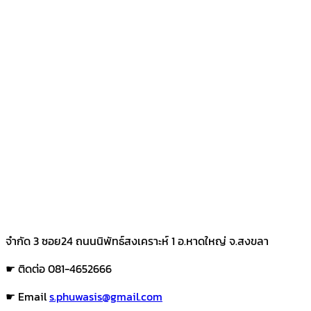
จำกัด 3 ซอย24 ถนนนิพัทธ์สงเคราะห์ 1 อ.หาดใหญ่ จ.สงขลา
☛ ติดต่อ 081-4652666
☛ Email
s.phuwasis@gmail.com