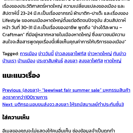
เรื่องของประวัติศาสตร์หาดใหญ่ ความเปลี่ยนแปลงของเมือง และ
สัปดาห์นี้ 23-24 มี.ค.เป็นเรื่องอาภรณ์ ผ้าบาติก-ปาเต๊ะ และเรื่องของ
Lifestyle ของคนเมืองหาดใหญ่ตั้งแต่อดีตจนปัจจุบัน ส่วนสัปดาห์
หน้า วันที่ 30-31 มี.ค.เป็นเรื่องของอาชีพ พูดถึง “ช่างใต้สะพาน –
Craftman” ที่มีอยู่หลากหลายในเมืองหาดใหญ่ ซึ่งเยาวชนมีความ
สนใจจะสื่อสารพูดคุยเรื่องนี้เพื่อเห็นคุณค่าการให้บริการของเมือง”
Tagged:
การเมือง
ข่าววันนี้
ข่าวสงขลาโฟกัส
ข่าวหาดใหญ่
ทันข่าว
บ้านเรา
บ้านเมือง
ประชาสัมพันธ์
สงขลา
สงขลาโฟกัส
หาดใหญ่
แนะแนวเรื่อง
Previous:
(สงขลา)- “leewiwat fair summer sale” มหกรรมสินค้า
ลดราคากว่า100รายการ
Next:
มติกรอ.มอบขนส่งจว.สงขลา ให้รถบัสมาเลย์ทำประกันชั้น3
ใส่ความเห็น
อีเมลของคุณจะไม่แสดงให้คนอื่นเห็น
ช่องข้อมูลจำเป็นถูกทำ