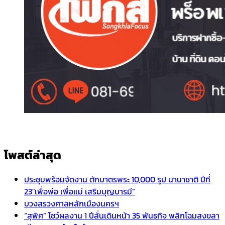
โพสต์ล่าสุด
ประชุมพร้อมจัดงาน ตักบาตรพระ 10,000 รูป นานาชาติ ปีที่
23″เพื่อพ่อ เพื่อแม่ เสริมบุญบารมี”
บวงสรวงศาลหลักเมืองนครฯ
“สุพิศ” โชว์ผลงาน 1 ปีลั่นเดินหน้า 35 พันธกิจ พลิกโฉมสงขลา