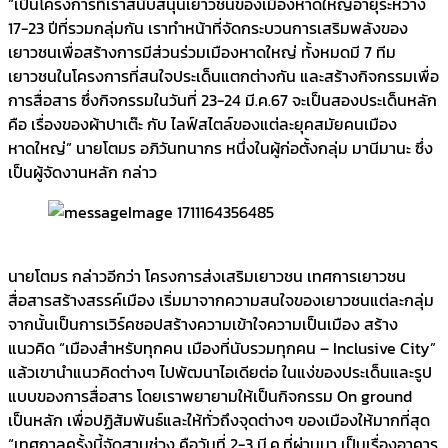
“เป็นโครงการที่เราสนับสนุนเยาวชนของเมืองหาดใหญ่อายุระหว่าง
17-23 ปีที่รวมกลุ่มกัน เราทำหน้าที่จัดกระบวนการเสริมพลังของ
เยาวชนเพื่อสร้างการมีส่วนร่วมเมืองหาดใหญ่ ทั้งหมดมี 7 ทีม
เยาวชนในโครงการที่สนใจประเด็นแตกต่างกัน และสร้างกิจกรรมเพื่อ
การสื่อสาร ซึ่งกิจกรรมในวันที่ 23-24 มี.ค.67 จะเป็นสองประเด็นหลัก
คือ เรื่องของผ้าปาเต๊ะ กับ ไลฟ์สไตล์ของแต่ละยุคสมัยคนเมือง
หาดใหญ่” นายโตมร อภิวันทนากร หนึ่งในผู้ก่อตั้งกลุ่ม มานีมานะ ซึ่ง
เป็นผู้จัดงานหลัก กล่าว
นายโตมร กล่าวอีกว่า โครงการส่งเสริมเยาวชน เทศการเยาวชน
สื่อสารสร้างสรรค์เมือง เริ่มมาจากความสนใจของเยาวชนแต่ละกลุ่ม
จากนั้นเป็นการเวิร์คชอปสร้างความเข้าใจความเป็นเมือง สร้าง
แนวคิด “เมืองสำหรับทุกคน เมืองที่นับรวมทุกคน – Inclusive City”
แล้วเขานำแนวคิดต่างๆ ไปพัฒนาไอเดียต่อ ในแง่ของประเด็นและรูป
แบบของการสื่อสาร โดยเราพยายามให้เป็นกิจกรรม On ground
เป็นหลัก เพื่อปฏิสัมพันธ์และให้ทั่วถึงจุดต่างๆ ของเมืองให้มากที่สุด
“เทศกาลครั้งนี้จัดสามช่วง คือวันที่ 2-3 มี.ค.ที่ผ่านมา เป็นเรื่องอาคาร