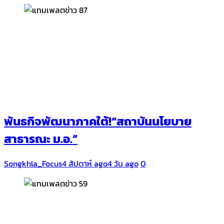
พันธกิจพัฒนาภาคใต้!“สถาบันนโยบาย
สาธารณะ ม.อ.”
Songkhla_Focus
4 สัปดาห์ ago
4 วัน ago
0