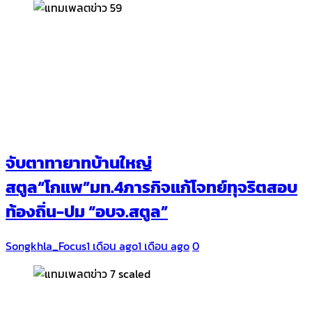
จับตาทายาทบ้านใหญ่
สตูล“โกแพ”มท.4ภารกิจแก้โจทย์ทุจริตสอบ
ท้องถิ่น-ปม “อบจ.สตูล”
Songkhla_Focus
1 เดือน ago
1 เดือน ago
0