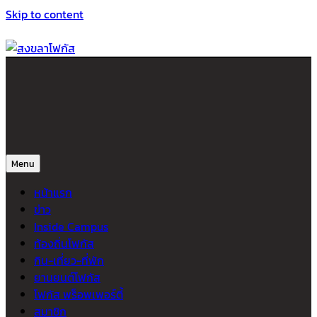
Skip to content
สงขลาโฟกัส
ติดตามข่าวสาร ภาคใต้ หาดใหญ่และสงขลา จากสำนักข่าวโฟกัส
Menu
หน้าแรก
ข่าว
Inside Campus
ท้องถิ่นโฟกัส
กิน-เที่ยว-ที่พัก
ยานยนต์โฟกัส
โฟกัส พร็อพเพอร์ตี้
สมาชิก