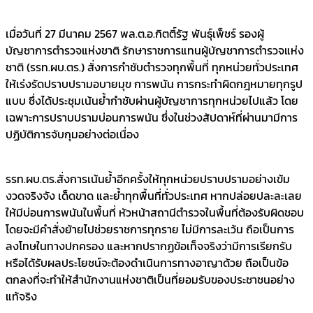
เมื่อวันที่ 27 มีนาคม 2567 พล.ต.อ.กิตติ์รัฐ พันธุ์เพ็ชร์ รองผู้
บัญชาการตำรวจแห่งชาติ รักษาราชการแทนผู้บัญชาการตำรวจแห่ง
ชาติ (รรท.ผบ.ตร.) สั่งการกำชับตำรวจทุกพื้นที่ ทุกหน่วยทั่วประเทศ
ให้เร่งรัดปราบปรามอบายมุข การพนัน การกระทำผิดกฎหมายทุกรูป
แบบ ซึ่งได้ประชุมเน้นย้ำกำชับผ่านผู้บัญชาการทุกหน่วยไปแล้ว โดย
เฉพาะการปราบปรามบ่อนการพนัน ซึ่งในช่วงสัปดาห์ที่ผ่านมามีการ
ปฏิบัติการจับกุมอย่างต่อเนื่อง
รรท.ผบ.ตร.สั่งการเน้นย้ำอีกครั้งให้ทุกหน่วยปราบปรามอย่างเข้ม
งวดจริงจัง เด็ดขาด และย้ำทุกพื้นที่ทั่วประเทศ หากปล่อยปละละเลย
ให้มีบ่อนการพนันในพื้นที่ หัวหน้าสถานีตำรวจในพื้นที่ต้องรับผิดชอบ
โดยจะมีคำสั่งย้ายไปช่วยราชการทุกราย ไม่มีการละเว้น ถือเป็นการ
ลงโทษในทางปกครอง และหากปรากฏข้อเท็จจริงว่ามีการเรียกรับ
หรือได้รับผลประโยชน์จะต้องดำเนินการทางอาญาด้วย ถือเป็นข้อ
ตกลงที่จะทำให้สำนักงานแห่งชาติเป็นที่ยอมรับของประชาชนอย่าง
แท้จริง