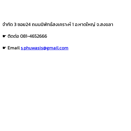
จำกัด 3 ซอย24 ถนนนิพัทธ์สงเคราะห์ 1 อ.หาดใหญ่ จ.สงขลา
☛ ติดต่อ 081-4652666
☛ Email
s.phuwasis@gmail.com