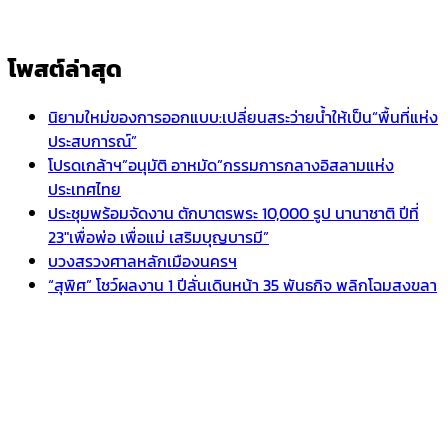
โพสต์ล่าสุด
นิยามใหม่ของการออกแบบ:เปลี่ยนสระว่ายน้ำให้เป็น“พื้นที่แห่ง
ประสบการณ์”
โปรดเกล้าฯ”อนุมัติ อาหมัด”กรรมการกลางอิสลามแห่ง
ประเทศไทย
ประชุมพร้อมจัดงาน ตักบาตรพระ 10,000 รูป นานาชาติ ปีที่
23″เพื่อพ่อ เพื่อแม่ เสริมบุญบารมี”
บวงสรวงศาลหลักเมืองนครฯ
“สุพิศ” โชว์ผลงาน 1 ปีลั่นเดินหน้า 35 พันธกิจ พลิกโฉมสงขลา