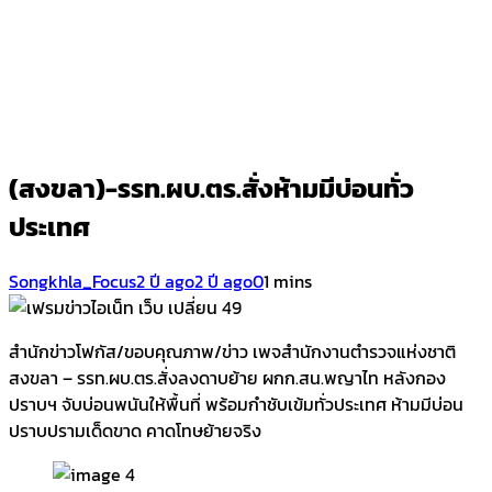
(สงขลา)-รรท.ผบ.ตร.สั่งห้ามมีบ่อนทั่ว
ประเทศ
Songkhla_Focus
2 ปี ago
2 ปี ago
0
1 mins
สำนักข่าวโฟกัส/ขอบคุณภาพ/ข่าว เพจสำนักงานตำรวจแห่งชาติ
สงขลา – รรท.ผบ.ตร.สั่งลงดาบย้าย ผกก.สน.พญาไท หลังกอง
ปราบฯ จับบ่อนพนันให้พื้นที่ พร้อมกำชับเข้มทั่วประเทศ ห้ามมีบ่อน
ปราบปรามเด็ดขาด คาดโทษย้ายจริง