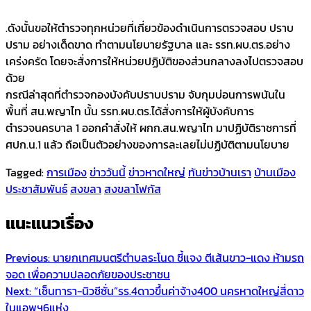
.ดังนั้นขอให้ตำรวจทุกหน่วยที่เกี่ยวข้องดำเนินการตรวจสอบ ปราบ
ปราม อย่างเด็ดขาด ทำตามนโยบายรัฐบาล และ รรท.ผบ.ตร.อย่าง
เคร่งครัด โดยจะสั่งการให้หน่วยปฏิบัติของส่วนกลางลงไปตรวจสอบ
ด้วย
กรณีล่าสุดที่ตำรวจกองบังคับปราบปราม จับกุมบ่อนการพนันใน
พื้นที่ สน.พญาไท นั้น รรท.ผบ.ตร.ได้สั่งการให้ผู้บังคับการ
ตำรวจนครบาล 1 ออกคำสั่งให้ ผกก.สน.พญาไท มาปฏิบัติราชการที่
ศปก.น.1 แล้ว ถือเป็นตัวอย่างของการละเลยไม่ปฏิบัติตามนโยบาย
Tagged:
การเมือง
ข่าววันนี้
ข่าวหาดใหญ่
ทันข่าวบ้านเรา
บ้านเมือง
ประชาสัมพันธ์
สงขลา
สงขลาโฟกัส
แนะแนวเรื่อง
Previous:
นายกเทศมนตรีตำบลระโนด ชี้แจง ตีเส้นขาว-แดง ห้ามรถ
จอด เพื่อความปลอดภัยของประชาชน
Next:
“เซ็นทารา-นิวซีซั่น”รร.4ดาวขึ้นค่าจ้าง400 นครหาดใหญ่สี่ดาว
ในแอพฯ6แห่ง