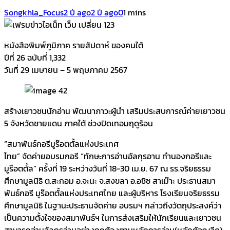
Songkhla_Focus
2 ปี ago
2 ปี ago
0
1 mins
หนังสือพิมพ์ภูมิภาค รายสัปดาห์ ของคนใต้
ปีที่ 26 ฉบับที่ 1,332
วันที่ 29 เมษายน – 5 พฤษภาคม 2567
สร้างเยาวชนนักอ่าน พัฒนาภาวะผู้นำ เสริมประสบการณ์ค่ายเยาวชน
5 จังหวัดชายแดน ภาคใต้ ช่วงปิดเทอมฤดูร้อน
“สมาพันธ์กอรีมูร๊อตตั้ลแห่งประเทศ
ไทย” จัดค่ายอบรมกอรี “ทักษะการอ่านอัลกุรอาน ทำนองกอรีและ
มูร๊อตตั้ล” ครั้งที่ 19 ระหว่างวันที่ 18-30 เม.ย. 67 ณ รร.จริยธรรม
ศึกษามูลนิธิ ต.สะกอม อ.จะนะ จ.สงขลา อ.อซิซ สาเม๊าะ ประธานสมา
พันธ์กอรี มูร๊อตตั้ลแห่งประเทศไทย และผู้บริหาร โรงเรียนจริยธรรม
ศึกษามูลนิธิ ในฐานะประธานจัดค่าย อบรมฯ กล่าวถึงวัตถุประสงค์ว่า
เป็นความตั้งใจของสมาพันธ์ฯ ในการส่งเสริมให้นักเรียนและเยาวชน
สามารถอ่านอัลกุรอ่านอย่างถูกต้องตามหลักการอ่าน(หลักตัจญวีด)