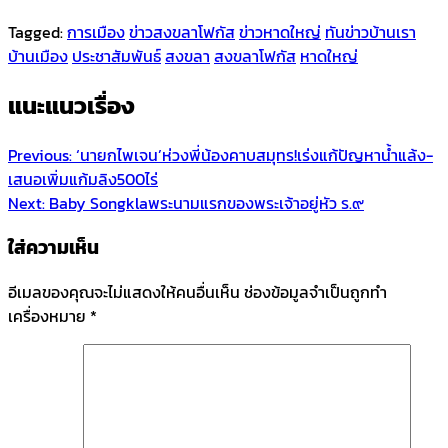
Tagged:
การเมือง
ข่าวสงขลาโฟกัส
ข่าวหาดใหญ่
ทันข่าวบ้านเรา
บ้านเมือง
ประชาสัมพันธ์
สงขลา
สงขลาโฟกัส
หาดใหญ่
แนะแนวเรื่อง
Previous:
‘นายกไพเจน’ห่วงพี่น้องคาบสมุทร!เร่งแก้ปัญหาน้ำแล้ง-
เสนอเพิ่มแก้มลิง500ไร่
Next:
Baby Songklaพระนามแรกของพระเจ้าอยู่หัว ร.๙
ใส่ความเห็น
อีเมลของคุณจะไม่แสดงให้คนอื่นเห็น
ช่องข้อมูลจำเป็นถูกทำ
เครื่องหมาย
*