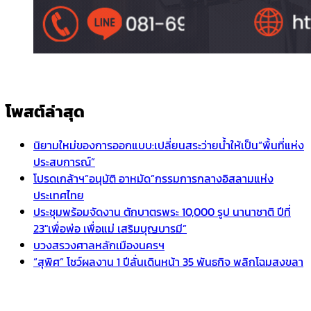
โพสต์ล่าสุด
นิยามใหม่ของการออกแบบ:เปลี่ยนสระว่ายน้ำให้เป็น“พื้นที่แห่ง
ประสบการณ์”
โปรดเกล้าฯ”อนุมัติ อาหมัด”กรรมการกลางอิสลามแห่ง
ประเทศไทย
ประชุมพร้อมจัดงาน ตักบาตรพระ 10,000 รูป นานาชาติ ปีที่
23″เพื่อพ่อ เพื่อแม่ เสริมบุญบารมี”
บวงสรวงศาลหลักเมืองนครฯ
“สุพิศ” โชว์ผลงาน 1 ปีลั่นเดินหน้า 35 พันธกิจ พลิกโฉมสงขลา