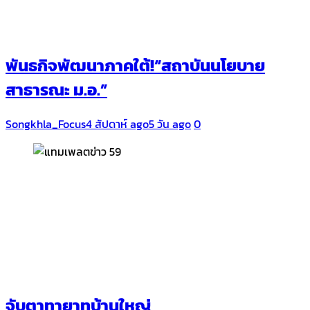
พันธกิจพัฒนาภาคใต้!“สถาบันนโยบาย
สาธารณะ ม.อ.”
Songkhla_Focus
4 สัปดาห์ ago
5 วัน ago
0
จับตาทายาทบ้านใหญ่