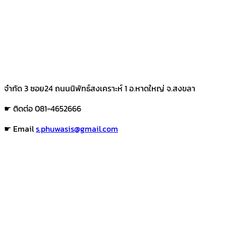
จำกัด 3 ซอย24 ถนนนิพัทธ์สงเคราะห์ 1 อ.หาดใหญ่ จ.สงขลา
☛ ติดต่อ 081-4652666
☛ Email
s.phuwasis@gmail.com