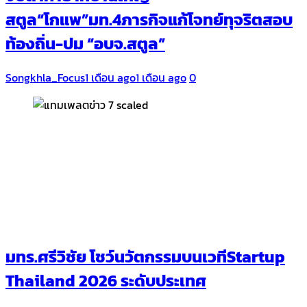
สตูล“โกแพ”มท.4ภารกิจแก้โจทย์ทุจริตสอบ
ท้องถิ่น-ปม “อบจ.สตูล”
Songkhla_Focus
1 เดือน ago
1 เดือน ago
0
มทร.ศรีวิชัย โชว์นวัตกรรมบนเวทีStartup
Thailand 2026 ระดับประเทศ