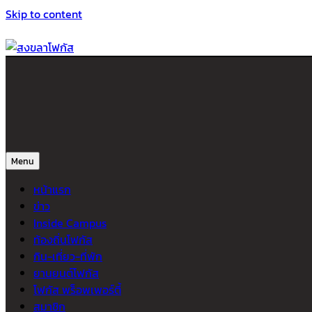
Skip to content
สงขลาโฟกัส
ติดตามข่าวสาร ภาคใต้ หาดใหญ่และสงขลา จากสำนักข่าวโฟกัส
Menu
หน้าแรก
ข่าว
Inside Campus
ท้องถิ่นโฟกัส
กิน-เที่ยว-ที่พัก
ยานยนต์โฟกัส
โฟกัส พร็อพเพอร์ตี้
สมาชิก