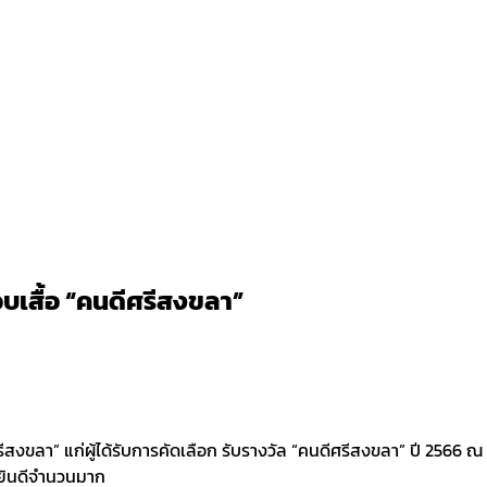
อบเสื้อ “คนดีศรีสงขลา”
ีศรีสงขลา” แก่ผู้ได้รับการคัดเลือก รับรางวัล “คนดีศรีสงขลา” ปี 256
ามยินดีจำนวนมาก