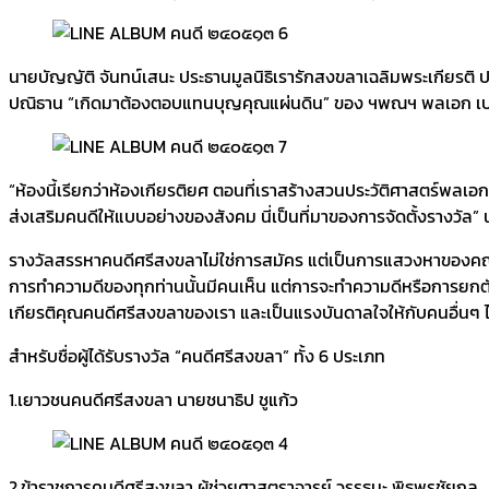
นายบัญญัติ จันทน์เสนะ ประธานมูลนิธิเรารักสงขลาเฉลิมพระเกียรติ ปร
ปณิธาน “เกิดมาต้องตอบแทนบุญคุณแผ่นดิน” ของ ฯพณฯ พลเอก เป
“ห้องนี้เรียกว่าห้องเกียรติยศ ตอนที่เราสร้างสวนประวัติศาสตร์พลเ
ส่งเสริมคนดีให้แบบอย่างของสังคม นี่เป็นที่มาของการจัดตั้งรางวัล”
รางวัลสรรหาคนดีศรีสงขลาไม่ใช่การสมัคร แต่เป็นการแสวงหาของคณะกรรม
การทำความดีของทุกท่านนั้นมีคนเห็น แต่การจะทำความดีหรือการยกตัวเองว
เกียรติคุณคนดีศรีสงขลาของเรา และเป็นแรงบันดาลใจให้กับคนอื่นๆ ไ
สำหรับชื่อผู้ได้รับรางวัล “คนดีศรีสงขลา” ทั้ง 6 ประเภท
1.เยาวชนคนดีศรีสงขลา นายชนาธิป ชูแก้ว
2.ข้าราชการคนดีศรีสงขลา ผู้ช่วยศาสตราจารย์ วรรธนะ พิธพรชัยกุล