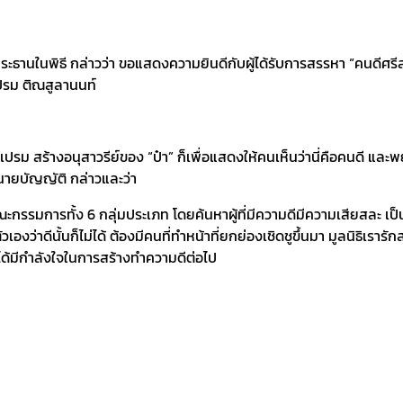
ะธานในพิธี กล่าวว่า ขอแสดงความยินดีกับผู้ได้รับการสรรหา “คนดีศรีสง
รม ติณสูลานนท์
อกเปรม สร้างอนุสาวรีย์ของ “ป๋า” ก็เพื่อแสดงให้คนเห็นว่านี่คือคนดี
 นายบัญญัติ กล่าวและว่า
การทั้ง 6 กลุ่มประเภท โดยค้นหาผู้ที่มีความดีมีความเสียสละ เป็นการค้
่าดีนั้นก็ไม่ได้ ต้องมีคนที่ทำหน้าที่ยกย่องเชิดชูขึ้นมา มูลนิธิเราร
ด้มีกำลังใจในการสร้างทำความดีต่อไป