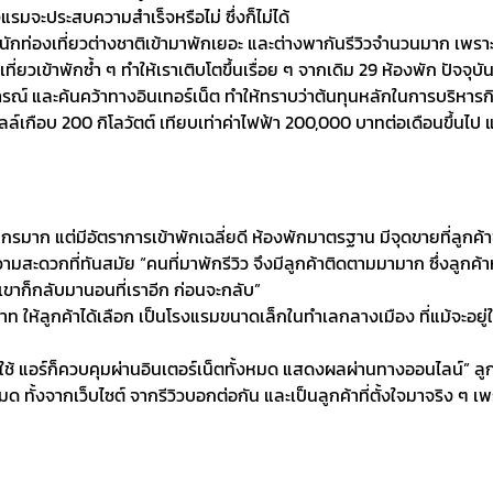
​จะประสบความสำเร็จ​หรือไม่​ ซึ่งก็ไม่ได้
บจากนักท่องเที่ยวต่างชาติเข้ามาพักเยอะ​ และต่างพากันรีวิวจำนวนมาก​ เพ
่ยว​เข้าพักซ้ำ ๆ​ ทำให้เราเติบโตขึ้นเรื่อย​ ๆ​ จากเดิม 29 ห้องพัก​ ปัจจุบ
และค้นคว้าทางอินเทอร์เน็ต​ ทำให้ทราบว่าต้นทุนหลักในการบริหารกิจการ
เกือบ 200 กิโลวัตต์​ เทียบเท่าค่าไฟฟ้า 200,000 บาทต่อเดือนขึ้นไป​ แต
ลากรมาก แต่มีอัตราการเข้าพักเฉลี่ยดี ห้องพักมาตรฐาน มีจุดขายที่ลู
ะดวกที่ทันสมัย “คนที่มาพักรีวิว จึงมีลูกค้าติดตามมามาก ซึ่งลูกค้าห
่ เขาก็กลับมานอนที่เราอีก ก่อนจะกลับ”
ท ให้ลูกค้าได้เลือก เป็นโรงแรมขนาดเล็กในทำเลกลางเมือง ที่แม้จะอยู่
 แอร์ก็ควบคุมผ่านอินเตอร์เน็ตทั้งหมด​ แสดงผลผ่านทางออนไลน์​” ลูกค้า​ส
งหมด​ ทั้งจากเว็บไซต์​ จากรีวิวบอกต่อกัน​ และเป็นลูกค้า​ที่ตั้งใจมาจริง​ ๆ​ 