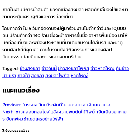
ภายในงานมีการนำสินค้า ของดีเมืองสงขลา ผลิตภัณฑ์ของใช้และมา
ขายกระตุ้นเศรษฐกิจและการท่องเที่ยว
โดยคาดว่า ใน 5 วันที่จัดงานจะมีผู้มาร่วมงานไปต่ำกว่าวันละ 10,000
คน มีร้านค้ากว่า 140 ร้าน ซึ่งจะนำอาหารขึ้นชื่อ อาหารพื้นเมือง มาให้
นักท่องเที่ยวและพี่น้องประชาชนที่มาเดินชมงานได้ลิ้มรส และมาดู
งานศิลปะที่มีคุณค่า ภายในงานยังมีกิจกรรมการแสดงศิลป
วัฒนธรรมท้องถิ่นและการแสดงดนตรีด้วย
Tagged:
ข่างสงขลา
ข่าววันนี้
ข่าวสงขลาโฟกัส
ข่าวหาดใหญ่
ทันข่าว
บ้านเรา
ภาคใต้
สงขลา
สงขลาโฟกัส
หาดใหญ่
แนะแนวเรื่อง
Previous:
“บรรยง วิทยวีระศักดิ์”นายกสมาคมศิษยเก่าม.อ.
Next:
‘ชาวคลองหอยโข่ง’แจ้งความพบต้นไม้ทิพย์-เงินเยียวยาหาย
ระงับกฟผ.เข้าเขตโครงข่ายไฟฟ้า
ใส่ความเห็น