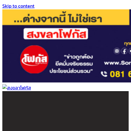
Skip to content
สงขลาโฟกัส
ติดตามข่าวสาร ภาคใต้ หาดใหญ่และสงขลา จากสำนักข่าวโฟกัส