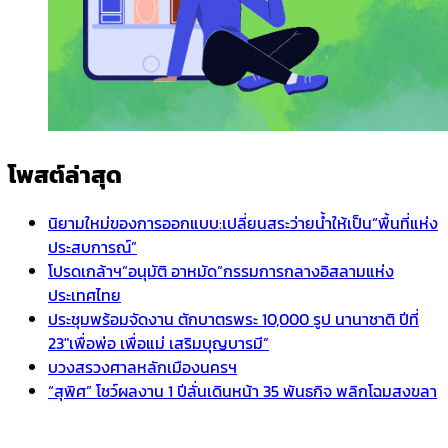
โพสต์ล่าสุด
นิยามใหม่ของการออกแบบ:เปลี่ยนสระว่ายน้ำให้เป็น“พื้นที่แห่ง
ประสบการณ์”
โปรดเกล้าฯ”อนุมัติ อาหมัด”กรรมการกลางอิสลามแห่ง
ประเทศไทย
ประชุมพร้อมจัดงาน ตักบาตรพระ 10,000 รูป นานาชาติ ปีที่
23″เพื่อพ่อ เพื่อแม่ เสริมบุญบารมี”
บวงสรวงศาลหลักเมืองนครฯ
“สุพิศ” โชว์ผลงาน 1 ปีลั่นเดินหน้า 35 พันธกิจ พลิกโฉมสงขลา