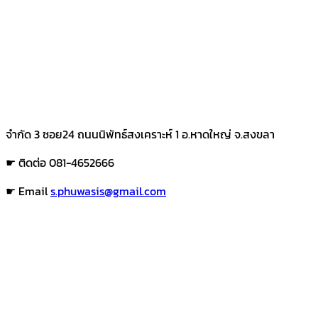
จำกัด 3 ซอย24 ถนนนิพัทธ์สงเคราะห์ 1 อ.หาดใหญ่ จ.สงขลา
☛ ติดต่อ 081-4652666
☛ Email
s.phuwasis@gmail.com