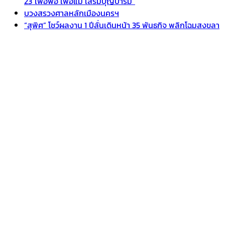
23″เพื่อพ่อ เพื่อแม่ เสริมบุญบารมี”
บวงสรวงศาลหลักเมืองนครฯ
“สุพิศ” โชว์ผลงาน 1 ปีลั่นเดินหน้า 35 พันธกิจ พลิกโฉมสงขลา