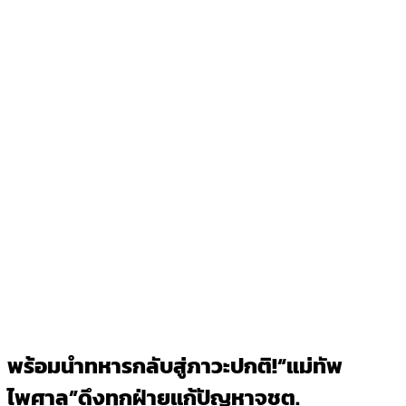
พร้อมนำทหารกลับสู่ภาวะปกติ!“แม่ทัพ
ไพศาล”ดึงทุกฝ่ายแก้ปัญหาจชต.