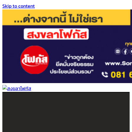
Skip to content
สงขลาโฟกัส
ติดตามข่าวสาร ภาคใต้ หาดใหญ่และสงขลา จากสำนักข่าวโฟกัส