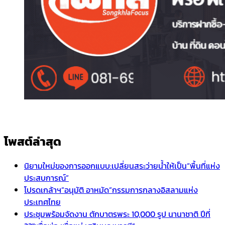
โพสต์ล่าสุด
นิยามใหม่ของการออกแบบ:เปลี่ยนสระว่ายน้ำให้เป็น“พื้นที่แห่ง
ประสบการณ์”
โปรดเกล้าฯ”อนุมัติ อาหมัด”กรรมการกลางอิสลามแห่ง
ประเทศไทย
ประชุมพร้อมจัดงาน ตักบาตรพระ 10,000 รูป นานาชาติ ปีที่