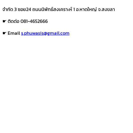
จำกัด 3 ซอย24 ถนนนิพัทธ์สงเคราะห์ 1 อ.หาดใหญ่ จ.สงขลา
☛ ติดต่อ 081-4652666
☛ Email
s.phuwasis@gmail.com