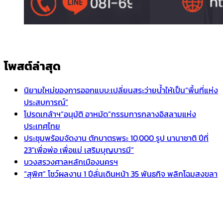
โพสต์ล่าสุด
นิยามใหม่ของการออกแบบ:เปลี่ยนสระว่ายน้ำให้เป็น“พื้นที่แห่ง
ประสบการณ์”
โปรดเกล้าฯ”อนุมัติ อาหมัด”กรรมการกลางอิสลามแห่ง
ประเทศไทย
ประชุมพร้อมจัดงาน ตักบาตรพระ 10,000 รูป นานาชาติ ปีที่
23″เพื่อพ่อ เพื่อแม่ เสริมบุญบารมี”
บวงสรวงศาลหลักเมืองนครฯ
“สุพิศ” โชว์ผลงาน 1 ปีลั่นเดินหน้า 35 พันธกิจ พลิกโฉมสงขลา