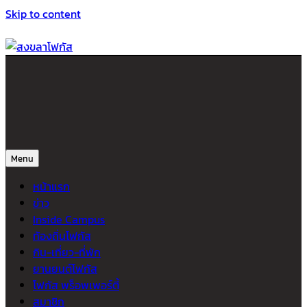
Skip to content
สงขลาโฟกัส
ติดตามข่าวสาร ภาคใต้ หาดใหญ่และสงขลา จากสำนักข่าวโฟกัส
Menu
หน้าแรก
ข่าว
Inside Campus
ท้องถิ่นโฟกัส
กิน-เที่ยว-ที่พัก
ยานยนต์โฟกัส
โฟกัส พร็อพเพอร์ตี้
สมาชิก