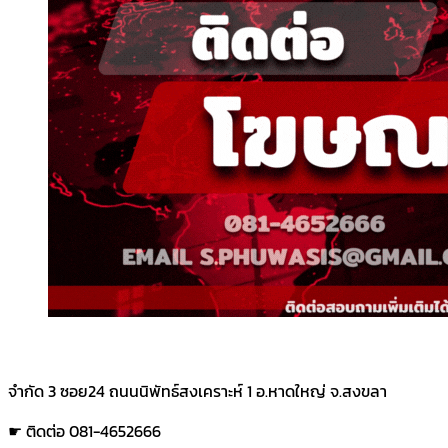
จำกัด 3 ซอย24 ถนนนิพัทธ์สงเคราะห์ 1 อ.หาดใหญ่ จ.สงขลา
☛ ติดต่อ 081-4652666