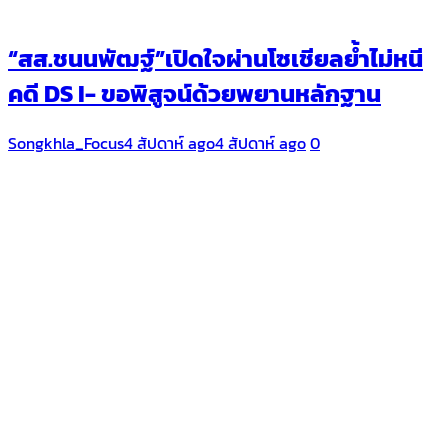
“สส.ชนนพัฒฐ์”เปิดใจผ่านโซเชียลย้ำไม่หนี
คดี DS I- ขอพิสูจน์ด้วยพยานหลักฐาน
Songkhla_Focus
4 สัปดาห์ ago
4 สัปดาห์ ago
0