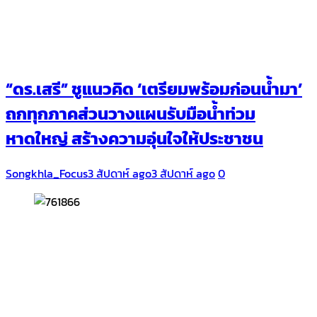
“ดร.เสรี” ชูแนวคิด ‘เตรียมพร้อมก่อนน้ำมา’
ถกทุกภาคส่วนวางแผนรับมือน้ำท่วม
หาดใหญ่ สร้างความอุ่นใจให้ประชาชน
Songkhla_Focus
3 สัปดาห์ ago
3 สัปดาห์ ago
0