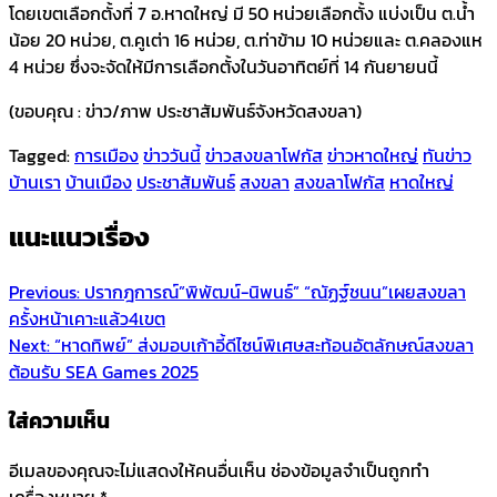
โดยเขตเลือกตั้งที่ 7 อ.หาดใหญ่ มี 50 หน่วยเลือกตั้ง แบ่งเป็น ต.น้ำ
น้อย 20 หน่วย, ต.คูเต่า 16 หน่วย, ต.ท่าข้าม 10 หน่วยและ ต.คลองแห
4 หน่วย ซึ่งจะจัดให้มีการเลือกตั้งในวันอาทิตย์ที่ 14 กันยายนนี้
(ขอบคุณ : ข่าว/ภาพ ประชาสัมพันธ์จังหวัดสงขลา)
Tagged:
การเมือง
ข่าววันนี้
ข่าวสงขลาโฟกัส
ข่าวหาดใหญ่
ทันข่าว
บ้านเรา
บ้านเมือง
ประชาสัมพันธ์
สงขลา
สงขลาโฟกัส
หาดใหญ่
แนะแนวเรื่อง
Previous:
ปรากฎการณ์”พิพัฒน์-นิพนธ์” “ณัฏฐ์ชนน”เผยสงขลา
ครั้งหน้าเคาะแล้ว4เขต
Next:
“หาดทิพย์” ส่งมอบเก้าอี้ดีไซน์พิเศษสะท้อนอัตลักษณ์สงขลา
ต้อนรับ SEA Games 2025
ใส่ความเห็น
อีเมลของคุณจะไม่แสดงให้คนอื่นเห็น
ช่องข้อมูลจำเป็นถูกทำ
เครื่องหมาย
*