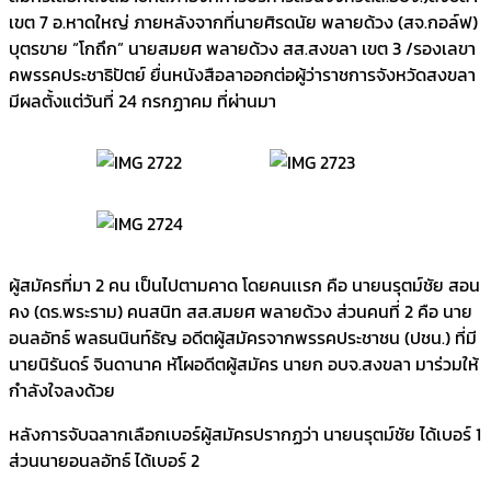
เขต 7 อ.หาดใหญ่ ภายหลังจากที่นายศิรดนัย พลายด้วง (สจ.กอล์ฟ)
บุตรขาย “โกถึก” นายสมยศ พลายด้วง สส.สงขลา เขต 3 /รองเลขา
คพรรคประชาธิปัตย์ ยื่นหนังสือลาออกต่อผู้ว่าราชการจังหวัดสงขลา
มีผลตั้งแต่วันที่ 24 กรกฏาคม ที่ผ่านมา
ผู้สมัครที่มา 2 คน เป็นไปตามคาด โดยคนเเรก คือ นายนรุตม์ชัย สอน
คง (ดร.พระราม) คนสนิท สส.สมยศ พลายด้วง ส่วนคนที่ 2 คือ นาย
อนลอัทธ์ พลธนนินท์ธัญ อดีตผู้สมัครจากพรรคประชาชน (ปชน.) ที่มี
นายนิรันดร์ จินดานาค หัโผอดีตผู้สมัคร นายก อบจ.สงขลา มาร่วมให้
กำลังใจลงด้วย
หลังการจับฉลากเลือกเบอร์ผู้สมัครปรากฏว่า นายนรุตม์ชัย ได้เบอร์ 1
ส่วนนายอนลอัทธ์ ได้เบอร์ 2