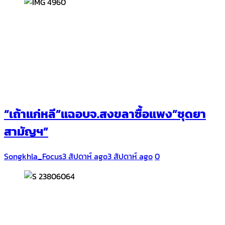
“เถ้าแก่หลี”แฉอบจ.สงขลาซื้อแพง”ชุดยา
สามัญฯ”
Songkhla_Focus
3 สัปดาห์ ago
3 สัปดาห์ ago
0