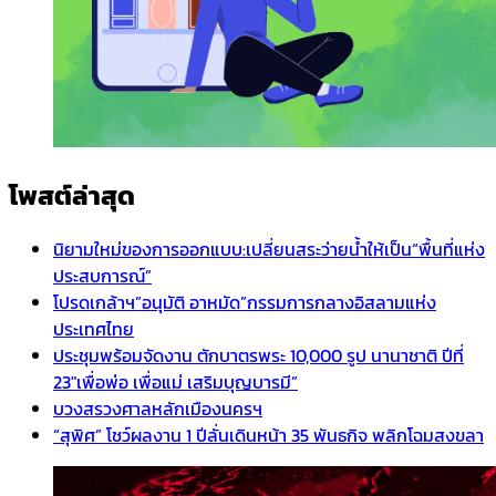
โพสต์ล่าสุด
นิยามใหม่ของการออกแบบ:เปลี่ยนสระว่ายน้ำให้เป็น“พื้นที่แห่ง
ประสบการณ์”
โปรดเกล้าฯ”อนุมัติ อาหมัด”กรรมการกลางอิสลามแห่ง
ประเทศไทย
ประชุมพร้อมจัดงาน ตักบาตรพระ 10,000 รูป นานาชาติ ปีที่
23″เพื่อพ่อ เพื่อแม่ เสริมบุญบารมี”
บวงสรวงศาลหลักเมืองนครฯ
“สุพิศ” โชว์ผลงาน 1 ปีลั่นเดินหน้า 35 พันธกิจ พลิกโฉมสงขลา