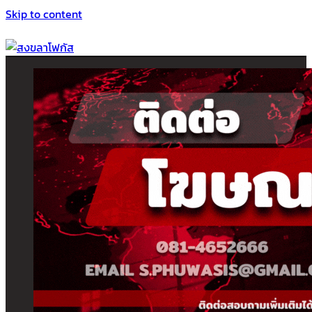
Skip to content
สงขลาโฟกัส
ติดตามข่าวสาร ภาคใต้ หาดใหญ่และสงขลา จากสำนักข่าวโฟกัส