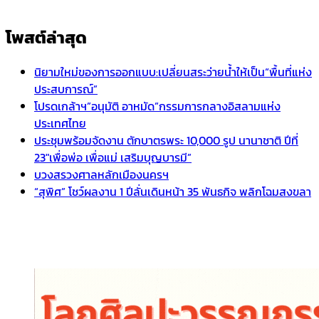
โพสต์ล่าสุด
นิยามใหม่ของการออกแบบ:เปลี่ยนสระว่ายน้ำให้เป็น“พื้นที่แห่ง
ประสบการณ์”
โปรดเกล้าฯ”อนุมัติ อาหมัด”กรรมการกลางอิสลามแห่ง
ประเทศไทย
ประชุมพร้อมจัดงาน ตักบาตรพระ 10,000 รูป นานาชาติ ปีที่
23″เพื่อพ่อ เพื่อแม่ เสริมบุญบารมี”
บวงสรวงศาลหลักเมืองนครฯ
“สุพิศ” โชว์ผลงาน 1 ปีลั่นเดินหน้า 35 พันธกิจ พลิกโฉมสงขลา