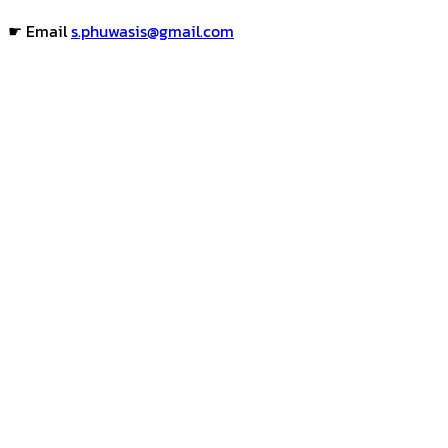
☛ Email
s.phuwasis@gmail.com