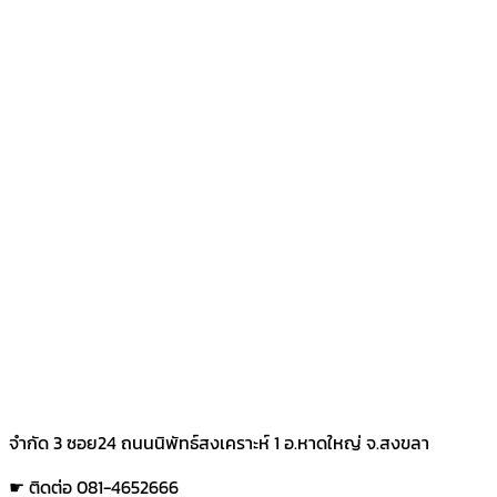
จำกัด 3 ซอย24 ถนนนิพัทธ์สงเคราะห์ 1 อ.หาดใหญ่ จ.สงขลา
☛ ติดต่อ 081-4652666