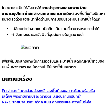
โดยนายกแป้นได้สั่งการให้
งานบำรุงทางและสะพาน ฝ่าย
สาธารณูปโภค สำนักช่าง เทศบาลนครหาดใหญ่
ลงพื้นที่แก้ไขปัญหา
อย่างเร่งด่วน เจ้าหน้าที่ได้ดำเนินการปรับปรุงระบบระบายน้ำ ได้แก่
เปลี่ยนฝาท่อจากแบบปิดทึบ เป็นแบบที่สามารถระบายน้ำได้
กำจัดเศษขยะและวัชพืชที่อุดตันภายในคูระบายน้ำ
เพื่อเพิ่มประสิทธิภาพในการรองรับและระบายน้ำ ลดปัญหาน้ำท่วมขัง
บนพื้นผิวจราจร และป้องกันไม่ให้เกิดซ้ำในอนาคต
แนะแนวเรื่อง
Previous:
“คณะส่วนล่วงหน้า ลงพื้นที่สงขลา เตรียมพร้อมรับ
เสด็จฯ พระราชทานปริญญาบัตร ม.สงขลานครินทร์”
Next:
“เทศบาลปริก” คว้าคะแนน คุณธรรมและความโปร่งใส