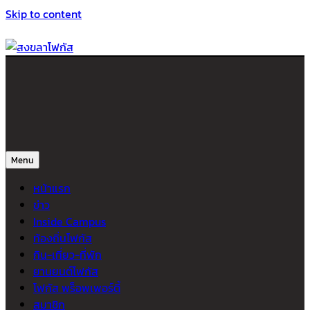
Skip to content
สงขลาโฟกัส
ติดตามข่าวสาร ภาคใต้ หาดใหญ่และสงขลา จากสำนักข่าวโฟกัส
Menu
หน้าแรก
ข่าว
Inside Campus
ท้องถิ่นโฟกัส
กิน-เที่ยว-ที่พัก
ยานยนต์โฟกัส
โฟกัส พร็อพเพอร์ตี้
สมาชิก