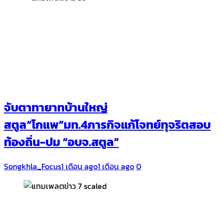
จับตาทายาทบ้านใหญ่
สตูล“โกแพ”มท.4ภารกิจแก้โจทย์ทุจริตสอบ
ท้องถิ่น-ปม “อบจ.สตูล”
Songkhla_Focus
1 เดือน ago
1 เดือน ago
0