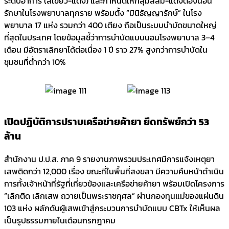
ระดับอาการ (สีเขียว-แดง) และกำหนดให้กลุ่มสีส้ม-แดงต้องนอน
รักษาในโรงพยาบาลทุกราย พร้อมตั้ง “มินิธัญญารักษ์” ในโรง
พยาบาล 17 แห่ง รวมกว่า 400 เตียง ถือเป็นระบบบำบัดขนาดใหญ่
ที่สุดในประเทศ โดยข้อมูลชี้ว่าการบำบัดแบบนอนโรงพยาบาล 3–4
เดือน มีอัตราเลิกยาได้ต่อเนื่อง 1 ปี ราว 27% สูงกว่าการบำบัดใน
ชุมชนที่ต่ำกว่า 10%
เปิดปฏิบัติการปราบเครือข่ายค้ายา ยึดทรัพย์กว่า 53
ล้าน
สำนักงาน ป.ป.ส. ภาค 9 รายงานภาพรวมประเทศมีการแจ้งเหตุยา
เสพติดกว่า 12,000 เรื่อง ขณะที่ในพื้นที่สงขลา มีความคืบหน้าดำเนิน
การทั้งเจ้าหน้าที่รัฐที่เกี่ยวข้องและเครือข่ายค้ายา พร้อมเปิดโครงการ
“เลิกติด เลิกเสพ ถวายเป็นพระราชกุศล” ผ่านกองทุนแม่ของแผ่นดิน
103 แห่ง ผลักดันผู้เสพเข้าสู่กระบวนการบำบัดแบบ CBTx ให้เห็นผล
เป็นรูปธรรมภายในเดือนกรกฎาคม