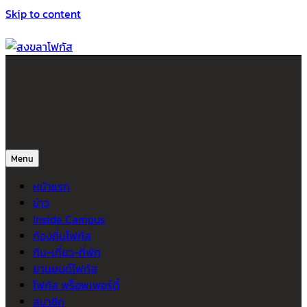
Skip to content
สงขลาโฟกัส
ติดตามข่าวสาร ภาคใต้ หาดใหญ่และสงขลา จากสำนักข่าวโฟกัส
Menu
หน้าแรก
ข่าว
Inside Campus
ท้องถิ่นโฟกัส
กิน-เที่ยว-ที่พัก
ยานยนต์โฟกัส
โฟกัส พร็อพเพอร์ตี้
สมาชิก