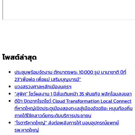
โพสต์ล่าสุด
ประชุมพร้อมจัดงาน ตักบาตรพระ 10,000 รูป นานาชาติ ปีที่
23″เพื่อพ่อ เพื่อแม่ เสริมบุญบารมี”
บวงสรวงศาลหลักเมืองนครฯ
“สุพิศ” โชว์ผลงาน 1 ปีลั่นเดินหน้า 35 พันธกิจ พลิกโฉมสงขลา
ดีป้า ปิดฉากโรดโชว์ Cloud Transformation Local Connect
ที่หาดใหญ่เปิดประตูเมืองสองทะเลสู่เมืองอัจฉริยะ หนุนท้องถิ่น
ภาคใต้ใช้คลาวด์ยกระดับบริการประชาชน
“โรตารีหาดใหญ่” ส่งต่อพลังการให้ มอบอุปกรณ์แพทย์
รพ.หาดใหญ่