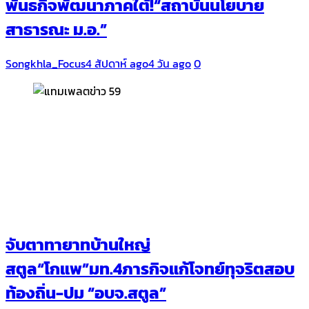
พันธกิจพัฒนาภาคใต้!“สถาบันนโยบาย
สาธารณะ ม.อ.”
Songkhla_Focus
4 สัปดาห์ ago
4 วัน ago
0
จับตาทายาทบ้านใหญ่
สตูล“โกแพ”มท.4ภารกิจแก้โจทย์ทุจริตสอบ
ท้องถิ่น-ปม “อบจ.สตูล”