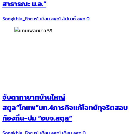
สาธารณะ ม.อ.”
Songkhla_Focus
1 เดือน ago
1 สัปดาห์ ago
0
จับตาทายาทบ้านใหญ่
สตูล“โกแพ”มท.4ภารกิจแก้โจทย์ทุจริตสอบ
ท้องถิ่น-ปม “อบจ.สตูล”
Songkhla_Focus
1 เดือน ago
1 เดือน ago
0