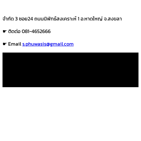
จำกัด 3 ซอย24 ถนนนิพัทธ์สงเคราะห์ 1 อ.หาดใหญ่ จ.สงขลา
☛ ติดต่อ 081-4652666
☛ Email
s.phuwasis@gmail.com