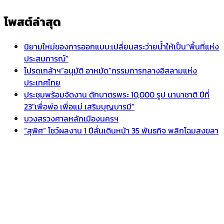
โพสต์ล่าสุด
นิยามใหม่ของการออกแบบ:เปลี่ยนสระว่ายน้ำให้เป็น“พื้นที่แห่ง
ประสบการณ์”
โปรดเกล้าฯ”อนุมัติ อาหมัด”กรรมการกลางอิสลามแห่ง
ประเทศไทย
ประชุมพร้อมจัดงาน ตักบาตรพระ 10,000 รูป นานาชาติ ปีที่
23″เพื่อพ่อ เพื่อแม่ เสริมบุญบารมี”
บวงสรวงศาลหลักเมืองนครฯ
“สุพิศ” โชว์ผลงาน 1 ปีลั่นเดินหน้า 35 พันธกิจ พลิกโฉมสงขลา