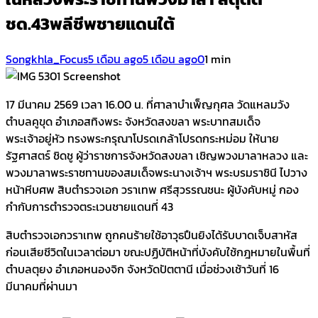
ชด.43พลีชีพชายแดนใต้
Songkhla_Focus
5 เดือน ago
5 เดือน ago
0
1 min
Screenshot
17 มีนาคม 2569 เวลา 16.00 น. ที่ศาลาบำเพ็ญกุศล วัดแหลมวัง
ตำบลคูขุด อำเภอสทิงพระ จังหวัดสงขลา พระบาทสมเด็จ
พระเจ้าอยู่หัว ทรงพระกรุณาโปรดเกล้าโปรดกระหม่อม ให้นาย
รัฐศาสตร์ ชิดชู ผู้ว่าราชการจังหวัดสงขลา เชิญพวงมาลาหลวง และ
พวงมาลาพระราชทานของสมเด็จพระนางเจ้าฯ พระบรมราชินี ไปวาง
หน้าหีบศพ สิบตำรวจเอก วราเทพ ศรีสุวรรณชนะ ผู้บังคับหมู่ กอง
กำกับการตำรวจตระเวนชายแดนที่ 43
สิบตำรวจเอกวราเทพ ถูกคนร้ายใช้อาวุธปืนยิงได้รับบาดเจ็บสาหัส
ก่อนเสียชีวิตในเวลาต่อมา ขณะปฏิบัติหน้าที่บังคับใช้กฎหมายในพื้นที่
ตำบลตุยง อำเภอหนองจิก จังหวัดปัตตานี เมื่อช่วงเช้าวันที่ 16
มีนาคมที่ผ่านมา