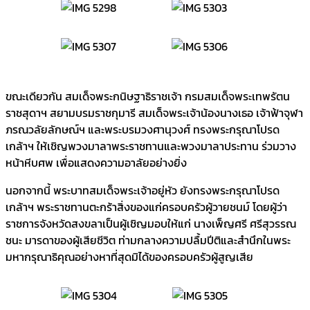
ขณะเดียวกัน สมเด็จพระกนิษฐาธิราชเจ้า กรมสมเด็จพระเทพรัตน
ราชสุดาฯ สยามบรมราชกุมารี สมเด็จพระเจ้าน้องนางเธอ เจ้าฟ้าจุฬา
ภรณวลัยลักษณ์ฯ และพระบรมวงศานุวงศ์ ทรงพระกรุณาโปรด
เกล้าฯ ให้เชิญพวงมาลาพระราชทานและพวงมาลาประทาน ร่วมวาง
หน้าหีบศพ เพื่อแสดงความอาลัยอย่างยิ่ง
นอกจากนี้ พระบาทสมเด็จพระเจ้าอยู่หัว ยังทรงพระกรุณาโปรด
เกล้าฯ พระราชทานตะกร้าสิ่งของแก่ครอบครัวผู้วายชนม์ โดยผู้ว่า
ราชการจังหวัดสงขลาเป็นผู้เชิญมอบให้แก่ นางเพ็ญศรี ศรีสุวรรณ
ชนะ มารดาของผู้เสียชีวิต ท่ามกลางความปลื้มปีติและสำนึกในพระ
มหากรุณาธิคุณอย่างหาที่สุดมิได้ของครอบครัวผู้สูญเสีย