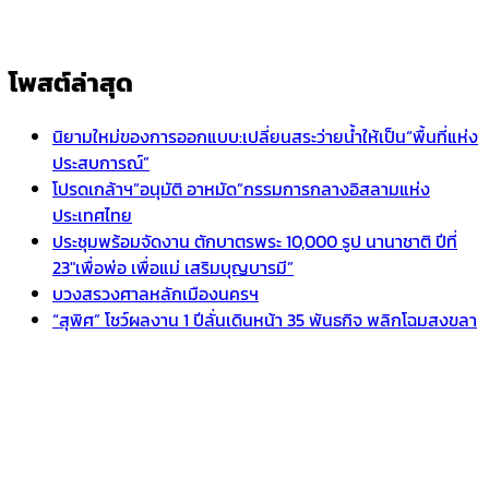
โพสต์ล่าสุด
นิยามใหม่ของการออกแบบ:เปลี่ยนสระว่ายน้ำให้เป็น“พื้นที่แห่ง
ประสบการณ์”
โปรดเกล้าฯ”อนุมัติ อาหมัด”กรรมการกลางอิสลามแห่ง
ประเทศไทย
ประชุมพร้อมจัดงาน ตักบาตรพระ 10,000 รูป นานาชาติ ปีที่
23″เพื่อพ่อ เพื่อแม่ เสริมบุญบารมี”
บวงสรวงศาลหลักเมืองนครฯ
“สุพิศ” โชว์ผลงาน 1 ปีลั่นเดินหน้า 35 พันธกิจ พลิกโฉมสงขลา