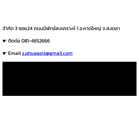
จำกัด 3 ซอย24 ถนนนิพัทธ์สงเคราะห์ 1 อ.หาดใหญ่ จ.สงขลา
☛ ติดต่อ 081-4652666
☛ Email
s.phuwasis@gmail.com