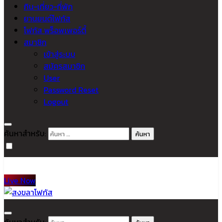
กิน-เที่ยว-ที่พัก
ยานยนต์โฟกัส
โฟกัส พร็อพเพอร์ตี้
สมาชิก
เข้าสู่ระบบ
สมัครสมาชิก
User
Password Reset
Logout
ค้นหาสำหรับ:
Live Now
สงขลาโฟกัส
ติดตามข่าวสาร ภาคใต้ หาดใหญ่และสงขลา จากสำนักข่าวโฟกัส