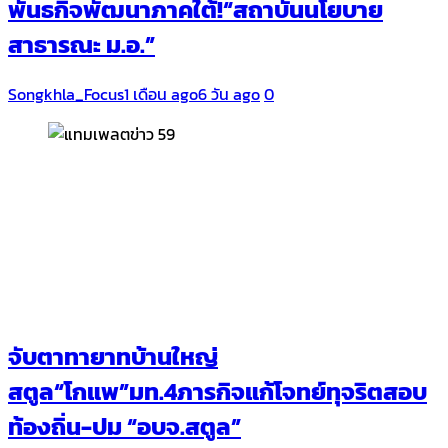
พันธกิจพัฒนาภาคใต้!“สถาบันนโยบาย
สาธารณะ ม.อ.”
Songkhla_Focus
1 เดือน ago
6 วัน ago
0
จับตาทายาทบ้านใหญ่
สตูล“โกแพ”มท.4ภารกิจแก้โจทย์ทุจริตสอบ
ท้องถิ่น-ปม “อบจ.สตูล”