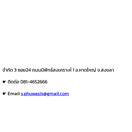
จำกัด 3 ซอย24 ถนนนิพัทธ์สงเคราะห์ 1 อ.หาดใหญ่ จ.สงขลา
☛ ติดต่อ 081-4652666
☛ Email
s.phuwasis@gmail.com