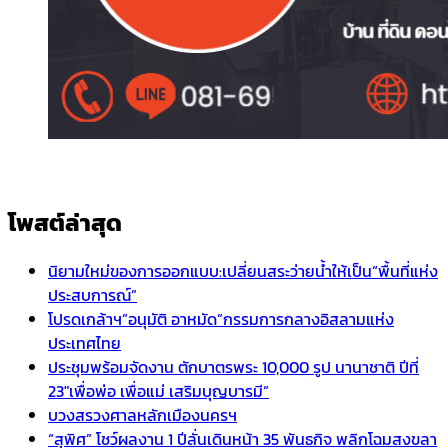
โพสต์ล่าสุด
นิยามใหม่ของการออกแบบ:เปลี่ยนสระว่ายน้ำให้เป็น“พื้นที่แห่ง
ประสบการณ์”
โปรดเกล้าฯ”อนุมัติ อาหมัด”กรรมการกลางอิสลามแห่ง
ประเทศไทย
ประชุมพร้อมจัดงาน ตักบาตรพระ 10,000 รูป นานาชาติ ปีที่
23″เพื่อพ่อ เพื่อแม่ เสริมบุญบารมี”
บวงสรวงศาลหลักเมืองนครฯ
“สุพิศ” โชว์ผลงาน 1 ปีลั่นเดินหน้า 35 พันธกิจ พลิกโฉมสงขลา