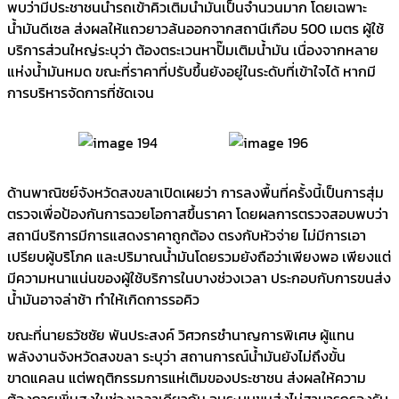
พบว่ามีประชาชนนำรถเข้าคิวเติมน้ำมันเป็นจำนวนมาก โดยเฉพาะ
น้ำมันดีเซล ส่งผลให้แถวยาวล้นออกจากสถานีเกือบ 500 เมตร ผู้ใช้
บริการส่วนใหญ่ระบุว่า ต้องตระเวนหาปั๊มเติมน้ำมัน เนื่องจากหลาย
แห่งน้ำมันหมด ขณะที่ราคาที่ปรับขึ้นยังอยู่ในระดับที่เข้าใจได้ หากมี
การบริหารจัดการที่ชัดเจน
ด้านพาณิชย์จังหวัดสงขลาเปิดเผยว่า การลงพื้นที่ครั้งนี้เป็นการสุ่ม
ตรวจเพื่อป้องกันการฉวยโอกาสขึ้นราคา โดยผลการตรวจสอบพบว่า
สถานีบริการมีการแสดงราคาถูกต้อง ตรงกับหัวจ่าย ไม่มีการเอา
เปรียบผู้บริโภค และปริมาณน้ำมันโดยรวมยังถือว่าเพียงพอ เพียงแต่
มีความหนาแน่นของผู้ใช้บริการในบางช่วงเวลา ประกอบกับการขนส่ง
น้ำมันอาจล่าช้า ทำให้เกิดการรอคิว
ขณะที่นายธวัชชัย พันประสงค์ วิศวกรชำนาญการพิเศษ ผู้แทน
พลังงานจังหวัดสงขลา ระบุว่า สถานการณ์น้ำมันยังไม่ถึงขั้น
ขาดแคลน แต่พฤติกรรมการแห่เติมของประชาชน ส่งผลให้ความ
ต้องการเพิ่มสูงในช่วงเวลาเดียวกัน จนระบบขนส่งไม่สามารถรองรับ