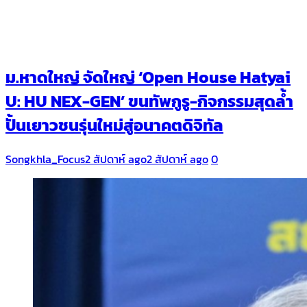
ม.หาดใหญ่ จัดใหญ่ ‘Open House Hatyai
U: HU NEX-GEN’ ขนทัพกูรู-กิจกรรมสุดล้ำ
ปั้นเยาวชนรุ่นใหม่สู่อนาคตดิจิทัล
Songkhla_Focus
2 สัปดาห์ ago
2 สัปดาห์ ago
0