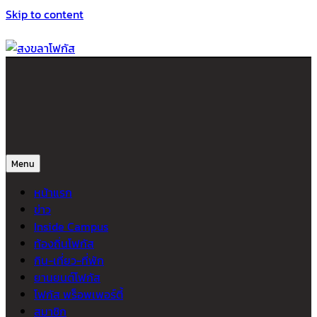
Skip to content
สงขลาโฟกัส
ติดตามข่าวสาร ภาคใต้ หาดใหญ่และสงขลา จากสำนักข่าวโฟกัส
Menu
หน้าแรก
ข่าว
Inside Campus
ท้องถิ่นโฟกัส
กิน-เที่ยว-ที่พัก
ยานยนต์โฟกัส
โฟกัส พร็อพเพอร์ตี้
สมาชิก