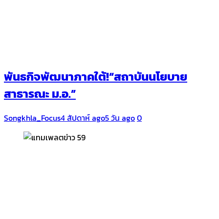
พันธกิจพัฒนาภาคใต้!“สถาบันนโยบาย
สาธารณะ ม.อ.”
Songkhla_Focus
4 สัปดาห์ ago
5 วัน ago
0