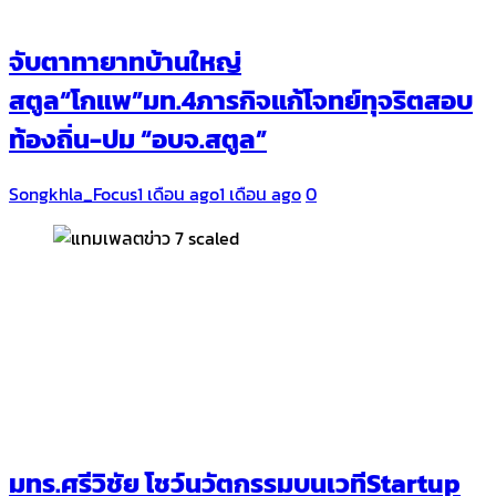
จับตาทายาทบ้านใหญ่
สตูล“โกแพ”มท.4ภารกิจแก้โจทย์ทุจริตสอบ
ท้องถิ่น-ปม “อบจ.สตูล”
Songkhla_Focus
1 เดือน ago
1 เดือน ago
0
มทร.ศรีวิชัย โชว์นวัตกรรมบนเวทีStartup