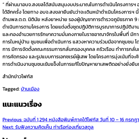
” ที่ผ่านมาอบจ.สงขลได้สนับสนุนงบประมาณในการดำเนินโครงการฯ อย่าง
ได้อีกครั้ง โดยทาง อบจ.สงขลายืนยันว่าจะเดินหน้าดำเนินโครงการฯ น
ด้านพล.ต.ต. นิตินัย หลังยาหน่าย รองผู้บัญชาการตำรวจภูมิธรภาค 9 ก
ดำเนินการตามโครงการ โดยแต่งตั้งชุดปฏิบัติการบูรณาการปฏิบัติงา
และกองอำนวยการรักษาความมั่นคงภายในราชอาณาจักรในพื้นที่ มีการ
การในหมู่บ้าน ชุมชนเพื่อดำเนินการ แสวงหาความร่วมมือจากชุมชน 
การ มีการจัดตั้งคณะกรรมการกลั่นกรองบุคคล ครัวเรือน ทำการกลั่นก
การคัดกรอง และรูปแบบการเอกซเรย์ผู้เสพ โดยโครงการมุ่งเน้นที่จะค
การดำเนินงานชุมชนเข้มแข็งในการแก้ไขปัญหายาเสพติดอย่างยั่งยืน
สำนักข่าวโฟกัส
Tagged:
บ้านเมือง
แนะแนวเรื่อง
Previous:
ฉบับที่ 1,294 หนังสือพิมพ์ภาคใต้โฟกัส วันที่ 10 – 16 กรก
Next:
รับฟังความคิดเห็น ท่าเรือท่องเที่ยวสตูล