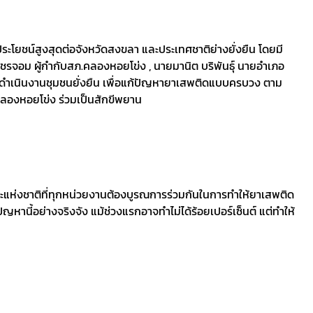
ะโยชน์สูงสุดต่อจังหวัดสงขลา และประเทศชาติย่างยั่งยืน โดยมี
เพชรจอม ผู้กำกับสภ.คลองหอยโข่ง , นายมานิต บริพันธุ์ นายอำเภอ
รดำเนินงานชุมชนยั่งยืน เพื่อแก้ปัญหายาเสพติดแบบครบวง ตาม
ลคลองหอยโข่ง ร่วมเป็นสักขีพยาน
ห่งชาติที่ทุกหน่วยงานต้องบูรณการร่วมกันในการทำให้ยาเสพติด
หานี้อย่างจริงจัง แม้ช่วงแรกอาจทำไม่ได้ร้อยเปอร์เซ็นต์ แต่ทำให้