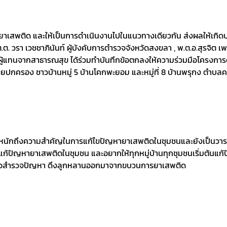
นยาเสพติด และให้เป็นการดำเนินงานไปในแนวทางเดียวกัน ส่งผลให้เกิดปร
ต. วรา เวชชาภินันท์ ผู้บังคับการตำรวจจังหวัดสงขลา , พ.ต.อ.สุรจิต 
ผู้แทนจากสาธารณสุข ได้ร่วมทำบันทึกข้อตกลงให้ความร่วมมือโครงกา
่ฝ่ายปกครอง ชาวบ้านหมู่ 5 บ้านโคกพะยอม และหมู่ที่ 8 บ้านพรุกง ตำบ
นักถึงความสำคัญในการแก้ไขปัญหายาเสพติดในชุมชนและยังเป็นวาระแ
ก้ปัญหายาเสพติดในชุมชน และอยากให้ทุกหมู่บ้านทุกชุมชนเริ่มต้นแก้ปัญ
รย์หรือสำรวจปัญหา ดึงลูกหลานออกมาจากขบวนการยาเสพติด