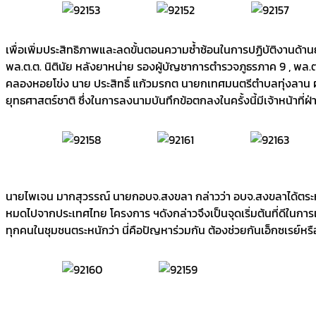
เพื่อเพิ่มประสิทธิภาพและลดขั้นตอนความซ้ำซ้อนในการปฏิบัติงานด้า
พล.ต.ต. นิตินัย หลังยาหน่าย รองผู้บัญชาการตำรวจภูธรภาค 9 , พล.ต.
คลองหอยโข่ง นาย ประสิทธิ์ แก้วมรกต นายกเทศมนตรีตำบลทุ่งลาน 
ยุทธศาสตร์ชาติ ซึ่งในการลงนามบันทึกข้อตกลงในครั้งนี้มีเจ้าหน้าที
นายไพเจน มากสุวรรณ์ นายกอบจ.สงขลา กล่าวว่า อบจ.สงขลาได้ตระห
หมดไปจากประเทศไทย โครงการ ฯดังกล่าวจึงเป็นจุดเริ่มต้นที่ดีในการแ
ทุกคนในชุมชนตระหนักว่า นี่คือปัญหาร่วมกัน ต้องช่วยกันเอ็กซเ