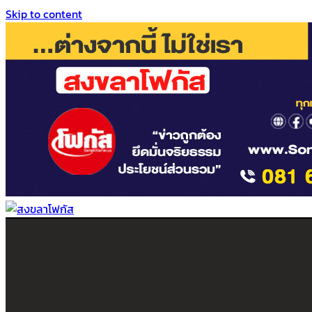
Skip to content
สงขลาโฟกัส
ติดตามข่าวสาร ภาคใต้ หาดใหญ่และสงขลา จากสำนักข่าวโฟกัส