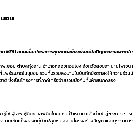
ุมชน
ม MOU ขับเคลื่อนโครงการชุมชนยั่งยืน เพื่อแก้ไขปัญหายาเสพติดใ
านโคกพะยอม ตำบลทุ่งลาน อำเภอคลองหอยโข่ง จังหวัดสงขลา นายไพเจน
พร่ระบาดในชุมชน รวมทั้งร่วมลงนามในบันทึกข้อตกลงให้ความร่วมมื
 ซึ่งเป็นโครงการที่ภาคีเครือข่ายร่วมมือกันทั้งฝ่ายปกครอง
าผู้ใช้ ผู้เสพ ผู้ติดยาเสพติดในชุมชนเป้าหมาย แล้วนำเข้าสู่กระบวนการ
สร้างความเข้มแข็งของหมู่บ้าน/ชุมชน สลายโครงสร้างปัญหาและบูรณาการ