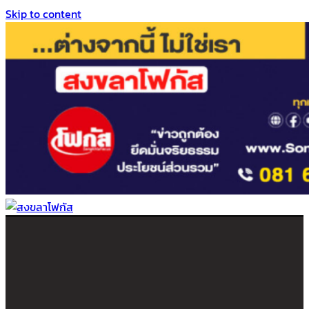
Skip to content
สงขลาโฟกัส
ติดตามข่าวสาร ภาคใต้ หาดใหญ่และสงขลา จากสำนักข่าวโฟกัส