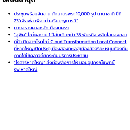
ประชุมพร้อมจัดงาน ตักบาตรพระ 10,000 รูป นานาชาติ ปีที่
23″เพื่อพ่อ เพื่อแม่ เสริมบุญบารมี”
บวงสรวงศาลหลักเมืองนครฯ
“สุพิศ” โชว์ผลงาน 1 ปีลั่นเดินหน้า 35 พันธกิจ พลิกโฉมสงขลา
ดีป้า ปิดฉากโรดโชว์ Cloud Transformation Local Connect
ที่หาดใหญ่เปิดประตูเมืองสองทะเลสู่เมืองอัจฉริยะ หนุนท้องถิ่น
ภาคใต้ใช้คลาวด์ยกระดับบริการประชาชน
“โรตารีหาดใหญ่” ส่งต่อพลังการให้ มอบอุปกรณ์แพทย์
รพ.หาดใหญ่