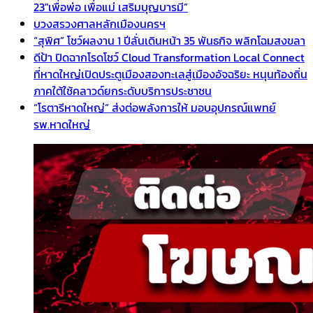
23″เพื่อพ่อ เพื่อแม่ เสริมบุญบารมี”
บวงสรวงศาลหลักเมืองนครฯ
“สุพิศ” โชว์ผลงาน 1 ปีลั่นเดินหน้า 35 พันธกิจ พลิกโฉมสงขลา
ดีป้า ปิดฉากโรดโชว์ Cloud Transformation Local Connect
ที่หาดใหญ่เปิดประตูเมืองสองทะเลสู่เมืองอัจฉริยะ หนุนท้องถิ่น
ภาคใต้ใช้คลาวด์ยกระดับบริการประชาชน
“โรตารีหาดใหญ่” ส่งต่อพลังการให้ มอบอุปกรณ์แพทย์
รพ.หาดใหญ่