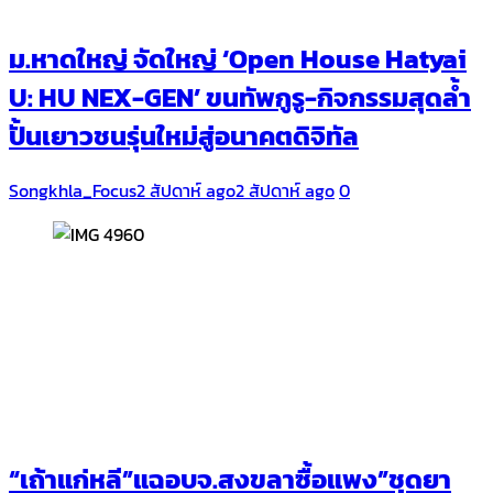
ม.หาดใหญ่ จัดใหญ่ ‘Open House Hatyai
U: HU NEX-GEN’ ขนทัพกูรู-กิจกรรมสุดล้ำ
ปั้นเยาวชนรุ่นใหม่สู่อนาคตดิจิทัล
Songkhla_Focus
2 สัปดาห์ ago
2 สัปดาห์ ago
0
“เถ้าแก่หลี”แฉอบจ.สงขลาซื้อแพง”ชุดยา