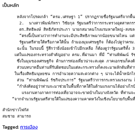
เป็นหลัก
      หลังจากโปรดเกล้า “ครม.เศรษฐา 1” ปรากฏรายชื่อรัฐมนตรีจากพื้น
       2.  นางสาวพิมพ์ภัทรา วิชัยกุล รัฐมนตรีว่าการกระทรวงอุตสาหก
       ดร.สิทธิพงษ์ สิทธิภัทรประภา นายกสมาคมโรงแรมหาดใหญ่-สงขลา แ
       “ตรงนี้เป็นห่วงว่าการทำงานจะมีประสิทธิภาพมากน้อยขนาดไหน แต่ว่า
       รัฐมนตรีสายใต้หรือภาคใต้นั้น ถ้ามองมุมเศรษฐกิจ ก็ต้องไปดูว่าครม.ที
      ฉะนั้น ในรอบนี้ รู้สึกว่ายิ่งน้อยเข้าไปอีกเหลือ ก็ต้องดูว่ารัฐมนตรีทั
     แต่ในแง่ของกระทรวงสำคัญอย่าง ครม.ที่ผ่านมา ที่มี “ท่านพิพัฒน์ รัช
      ซึ่งในมุมของเศรษฐกิจ ด้านการท่องเที่ยวน่าจะสะดุด ภาคเอกชนก็คงต้อง
      ส่วนบทบาทอื่นท่านที่รับผิดชอบในแต่ละกระทรวงก็คงจะมาผลักดันที่ท่าน
     ในเรื่องสิทธิมนุษยชน การอำนวยความสะดวกต่าง ๆ น่าจะได้น้ำหนักไปทาง
      ส่วน “ท่านพิพัฒน์ รัชกิจประการ” รัฐมนตรีว่าการกระทรวงแรงงาน ก็ยั
      “กำลังคิดอยู่ว่าท่านจะมาช่วยในพื้นที่ภาคใต้ในด้านแรงงานได้อย่างไรบ
        แรงงานทางภาคการท่องเที่ยวอาจจะขาดบ้างในบางจังหวัด ที่ท่านจะช่วย
    “จากจำนวนรัฐมนตรีสายใต้ในแง่ของความคาดหวังในเชิงนโยบายกับพื้นที่อ
สำนักข่าวโฟกัส

สมชาย สามารถ
Tagged:
การเมือง