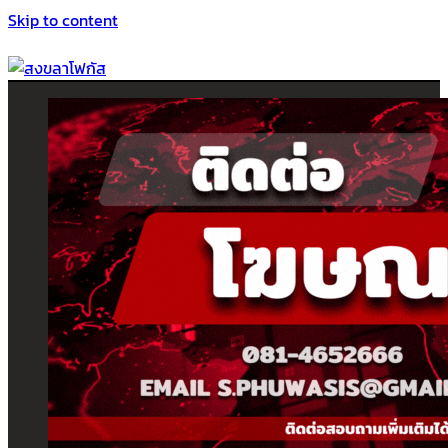
Skip to content
สงขลาโฟกัส
ติดตามข่าวสาร ภาคใต้ หาดใหญ่และสงขลา จากสำนักข่าวโฟกัส