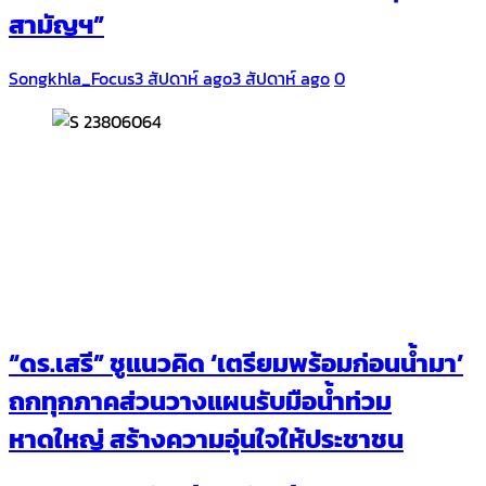
สามัญฯ”
Songkhla_Focus
3 สัปดาห์ ago
3 สัปดาห์ ago
0
“ดร.เสรี” ชูแนวคิด ‘เตรียมพร้อมก่อนน้ำมา’
ถกทุกภาคส่วนวางแผนรับมือน้ำท่วม
หาดใหญ่ สร้างความอุ่นใจให้ประชาชน