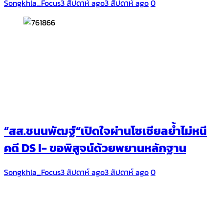
Songkhla_Focus
3 สัปดาห์ ago
3 สัปดาห์ ago
0
“สส.ชนนพัฒฐ์”เปิดใจผ่านโซเชียลย้ำไม่หนี
คดี DS I- ขอพิสูจน์ด้วยพยานหลักฐาน
Songkhla_Focus
3 สัปดาห์ ago
3 สัปดาห์ ago
0