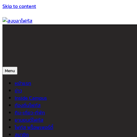
Skip to content
สงขลาโฟกัส
ติดตามข่าวสาร ภาคใต้ หาดใหญ่และสงขลา จากสำนักข่าวโฟกัส
Menu
หน้าแรก
ข่าว
Inside Campus
ท้องถิ่นโฟกัส
กิน-เที่ยว-ที่พัก
ยานยนต์โฟกัส
โฟกัส พร็อพเพอร์ตี้
สมาชิก