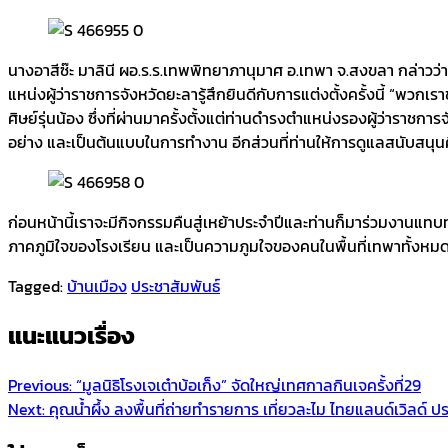
นางอาสีซ๊ะ มาลินี ผอ.ร.ร.เทพพิทยาภานุมาศ อ.เทพา จ.สงขลา กล่าวว่า 
แหน่งผู้ว่าราชการจังหวัดยะลารู้สึกยินดีกับการแต่งตั้งครั้งนี้ “พวกเรา
ศิษย์รุ่นน้อง ซึ่งที่ผ่านมาครั้งตั้งแต่ท่านดำรงตำแหน่งรองผู้ว่า
อย่าง และเป็นต้นแบบในการทำงาน อีกส่วนที่ท่านให้การดูแลสนับสนุน
ก่อนหน้านี้เราจะมีกิจกรรมคืนสู่เหย้าประจำปีและท่านก็มาร่วมงานแทบทุ
ภาคภูมิใจของโรงเรียน และเป็นความภูมใจของคนในพื้นที่เทพาทั้งหม
Tagged:
บ้านเมือง
ประชาสัมพันธ์
แนะแนวเรื่อง
Previous:
“มูลนิธิโรงเจเต๋าบ้อเก็ง” จัดใหญ่เทศกาลกินเจครั้งที่29
Next:
คุณน้ำผึ้ง ลงพื้นที่ถ่ายทำรายการ เที่ยวละไม ไทยแลนด์เวิลด์ ป