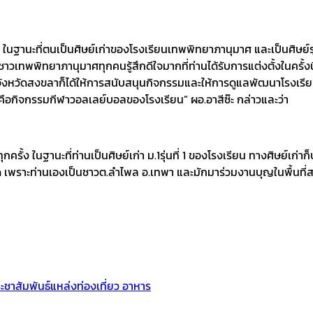
ในฐานะที่ตนเป็นศิษย์เก่าของโรงเรียนเทพพิทยาภานุมาศ และเป็นศิษย์รุ่น
ชาวเทพพิทยาภานุมาศทุกคนรู้สึกดีใจมากที่ท่านได้รับการแต่งตั้งในครั้งนี้ 
ราชการจังหวัดสงขลาก็ได้ให้การสนับสนุนกิจกรรมและให้การดูแลพัฒนาโร
คือกิจกรรมกีฬาวอลเลย์บอลของโรงเรียน” ผอ.อาสีซ๊ะ กล่าวและว่า
กครั้ง ในฐานะที่ท่านเป็นศิษย์เก่า ม.1รุ่นที่ 1 ของโรงเรียน ทางศิษย์
ด เพราะท่านเองเป็นชาวต.ลำไพล อ.เทพา และมักมาร่วมงานบุญในพื้นที่
ระชาสัมพันธ์แหล่งท่องเที่ยว อาหาร