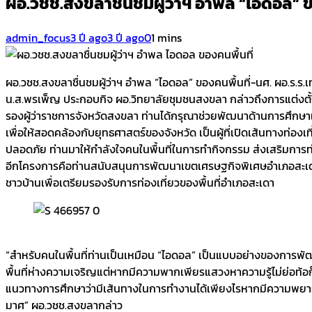
ผอ.วชช.สงขลาชื่นชมผู้ว่าฯ อำพล “ไอดอล” ข
admin_focus
3 ปี ago
3 ปี ago
0
1 mins
ผอ.วชช.สงขลาชื่นชมผู้ว่าฯ อำพล “ไอดอล” ของคนพื้นที่-นศ. ผอ.ร.ร.
น.ส.พรเพ็ญ ประกอบกิจ ผอ.วิทยาลัยชุมชนสงขลา กล่าวถึงการแต่งตั
รองผู้ว่าราชการจังหวัดสงขลา ท่านได้กรุณาช่วยพัฒนาด้านการศึกษา
เพื่อให้สอดคล้องกับยุทธศาสตร์ของจังหวัด เป็นผู้ที่เปิดเส้นทางท่องเ
ปลอดภัย ท่านมาให้กำลังใจคนในพื้นที่ในการทำกิจกรรม ส่งเสริมการท่อ
อีกโครงการคือท่านสนับสนุนการพัฒนาเขตเศรษฐกิจพิเศษอำเภอสะเด
ชาวบ้านเพื่อเตรียมรองรับการท่องเที่ยวของพื้นที่อำเภอสะเดา
“สำหรับคนในพื้นที่ท่านเป็นเหมือน “ไอดอล” เป็นแบบอย่างของการพัฒ
พื้นที่ห่างความเจริญแต่หากมีความพากเพียรแสวงหาความรู้ไม่ย่อท้อก
แนวทางการศึกษาว่ามีเส้นทางในการทำงานได้เพียงไรหากมีความพยายาม ทั้ง
มาศ” ผอ.วชช.สงขลากล่าว