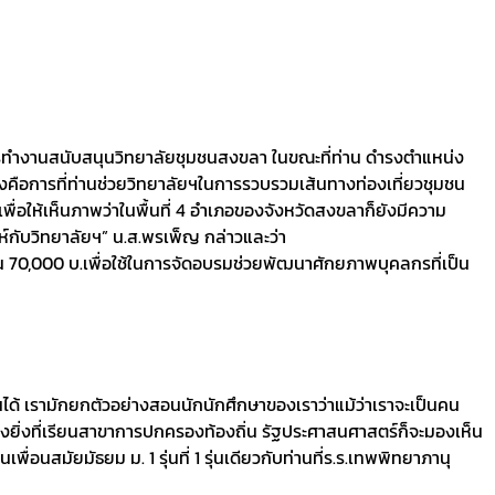
ารทำงานสนับสนุนวิทยาลัยชุมชนสงขลา ในขณะที่ท่าน ดำรงตำแหน่ง
คือการที่ท่านช่วยวิทยาลัยฯในการรวบรวมเส้นทางท่องเที่ยวชุมชน
ำเพื่อให้เห็นภาพว่าในพื้นที่ 4 อำเภอของจังหวัดสงขลาก็ยังมีความ
ห์กับวิทยาลัยฯ” น.ส.พรเพ็ญ กล่าวและว่า
0,000 บ.เพื่อใช้ในการจัดอบรมช่วยพัฒนาศักยภาพบุคลกรที่เป็น
ด้ เรามักยกตัวอย่างสอนนักนักศึกษาของเราว่าแม้ว่าเราจะเป็นคน
างยิ่งที่เรียนสาขาการปกครองท้องถิ่น รัฐประศาสนศาสตร์ก็จะมองเห็น
อนสมัยมัธยม ม. 1 รุ่นที่ 1 รุ่นเดียวกับท่านที่ร.ร.เทพพิทยาภานุ