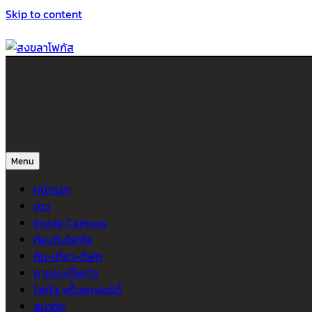
Skip to content
สงขลาโฟกัส
ติดตามข่าวสาร ภาคใต้ หาดใหญ่และสงขลา จากสำนักข่าวโฟกัส
Menu
หน้าแรก
ข่าว
Inside Campus
ท้องถิ่นโฟกัส
กิน-เที่ยว-ที่พัก
ยานยนต์โฟกัส
โฟกัส พร็อพเพอร์ตี้
สมาชิก