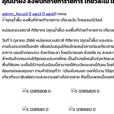
คุณน้ำผึ้ง ลงพื้นที่ถ่ายทำรายการ เที่ยวละไม
admin_focus
3 ปี ago
3 ปี ago
0
1 mins
หม่อมหลวงสราลี กิติยากร (คุณน้ำผึ้ง) ลงพื้นที่ถ่ายทำรายการ เที่ยว
วันที่ 5 ตุลาคม 2566 หม่อมหลวงสราลี กิติยากร (คุณน้ำผึ้ง) และคณะ 
ภายในประเทศเป็นหลัก เพื่อสนับสนุนให้คนไทยสนใจการท่องเที่ยวภายใน
อาหาร ของอำเภอเบตง จังหวัดยะลา โดยมีนายเอก ยังอภัย ณ สงขลา
สำหรับอำเภอเบตงใต้สุดของประเทศไทย เป็นอำเภอใหญ่ในจังหวัดยะลา
พื้นที่พิเศษ จะเห็นได้ว่ารถในเมืองนี้สามารถใช้ทะเบียนเบตงได้เลย 
อ้อมกอดของหุบเขา ตามคำขัวญที่ว่า “เมืองในหมอก ดอกไม้งาม ใต้ส
เที่ยวที่จะมาสัมผัสความสวยงามอย่างไม่ขาดสาย ถือเป็นเพชรเม็ดเ