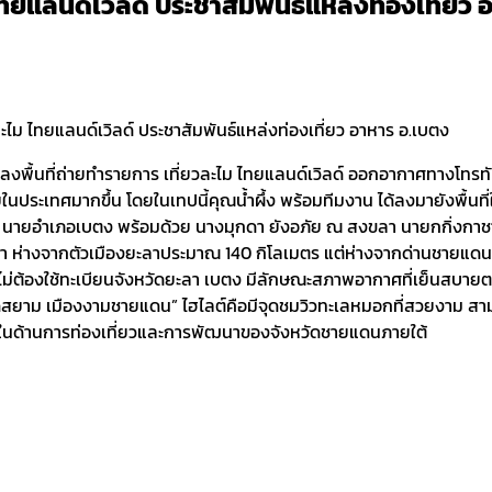
 ไทยแลนด์เวิลด์ ประชาสัมพันธ์แหล่งท่องเที่ยว 
ละไม ไทยแลนด์เวิลด์ ประชาสัมพันธ์แหล่งท่องเที่ยว อาหาร อ.เบตง
ลงพื้นที่ถ่ายทำรายการ เที่ยวละไม ไทยแลนด์เวิลด์ ออกอากาศทางโทรทัศน์
ประเทศมากขึ้น โดยในเทปนี้คุณน้ำผึ้ง พร้อมทีมงาน ได้ลงมายังพื้นที่
 นายอำเภอเบตง พร้อมด้วย นางมุกดา ยังอภัย ณ สงขลา นายกกิ่งกาช
 ห่างจากตัวเมืองยะลาประมาณ 140 กิโลเมตร แต่ห่างจากด่านชายแดนเ
โดยไม่ต้องใช้ทะเบียนจังหวัดยะลา เบตง มีลักษณะสภาพอากาศที่เย็นสบายต
ุดสยาม เมืองงามชายแดน” ไฮไลต์คือมีจุดชมวิวทะเลหมอกที่สวยงาม สา
อกในด้านการท่องเที่ยวและการพัฒนาของจังหวัดชายแดนภายใต้