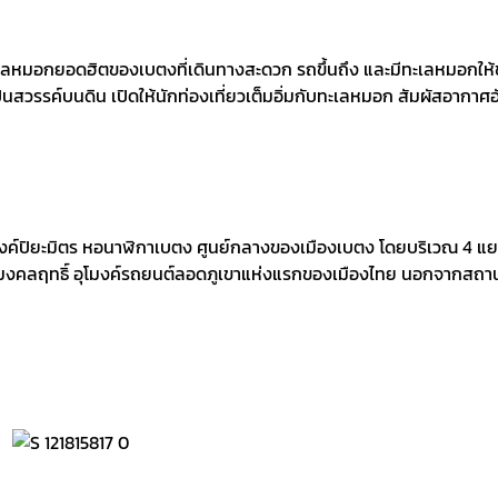
ะเลหมอกยอดฮิตของเบตงที่เดินทางสะดวก รถขึ้นถึง และมีทะเลหมอกให้ช
นสวรรค์บนดิน เปิดให้นักท่องเที่ยวเต็มอิ่มกับทะเลหมอก สัมผัสอากาศ
งค์ปิยะมิตร หอนาฬิกาเบตง ศูนย์กลางของเมืองเบตง โดยบริเวณ 4 แยกห
บตงมงคลฤทธิ์ อุโมงค์รถยนต์ลอดภูเขาแห่งแรกของเมืองไทย นอกจากสถาน