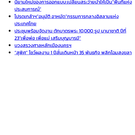
นิยามใหม่ของการออกแบบ:เปลี่ยนสระว่ายน้ำให้เป็น“พื้นที่แห่ง
ประสบการณ์”
โปรดเกล้าฯ”อนุมัติ อาหมัด”กรรมการกลางอิสลามแห่ง
ประเทศไทย
ประชุมพร้อมจัดงาน ตักบาตรพระ 10,000 รูป นานาชาติ ปีที่
23″เพื่อพ่อ เพื่อแม่ เสริมบุญบารมี”
บวงสรวงศาลหลักเมืองนครฯ
“สุพิศ” โชว์ผลงาน 1 ปีลั่นเดินหน้า 35 พันธกิจ พลิกโฉมสงขลา