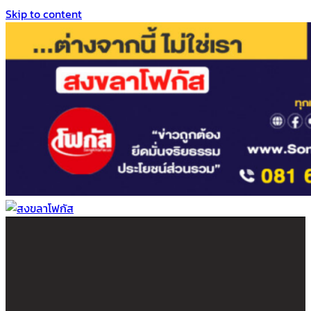
Skip to content
สงขลาโฟกัส
ติดตามข่าวสาร ภาคใต้ หาดใหญ่และสงขลา จากสำนักข่าวโฟกัส