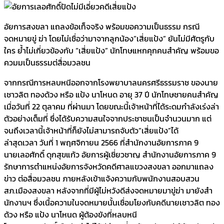
อัยการสงขลา แถลงข้อเท็จจริง พร้อมขอความเป็นธรรม กรณี
จดหมายขู่ ฆ่า โดยไม่เชื่อว่ามาจากลูกน้อง”เสี่ยแป้ง” ยันไม่มีศัตรูกับ
ใคร ย้ำไม่เกี่ยวข้องกับ “เสี่ยแป้ง” นักโทษแหกคุกคนสำคัญ พร้อมขอ
ควมมเป็นธรรมต่สื่อมวลชน
จากกรณีการหลบหนีออกจากโรงพยาบาลนครศรีธรรมราช ของนาย
เชาวลิต ทองด้วง หรือ แป้ง นาโหนด อายุ 37 ปี นักโทษชายคนสำคัญ
เมื่อวันที่ 22 ตุลาคม ที่ผ่านมา โดยขณะนี้เจ้าหน้าที่ได้ระดมกำลังเร่งล่า
ตัวอย่างเต็มที่ ซึ่งได้รับความสนใจจากประชาชนเป็นจำนวนมาก แต่
จนถึงเวลานี้เจ้าหน้าที่ก็ยังไม่สามารถจับตัว”เสี่ยแป้ง”ได้
ล่าสุดเวลา วันที่ 1 พฤศจิกายน 2566 ที่สำนักงานอัยการภาค 9
นายเลอศักดิ์ ดุกสุขแก้ว อัยการผู้เชี่ยวชาญ สำนักงานอัยการภาค 9
รักษาการตำแหน่งอัยการจังหวัดคดีศาลแขวงสงขลา ออกมาแถลง
ข่าว ต่อสื่อมวลชน ภายหลังเข้าแจ้งความกับพนักงานสอบสวน
สภ.เมืองสงขลา หลังจากที่มีผู้ไม่หวังดีส่งจดหมายมาขู่ฆ่า มายังสำ
นักงานฯ ซึ่งเนื้อความในจดหมายนั้นเชื่อมโยงกับคดีนายเชาวลิต ทอง
ด้วง หรือ แป้ง นาโหนด ผู้ต้องขังที่หลบหนี