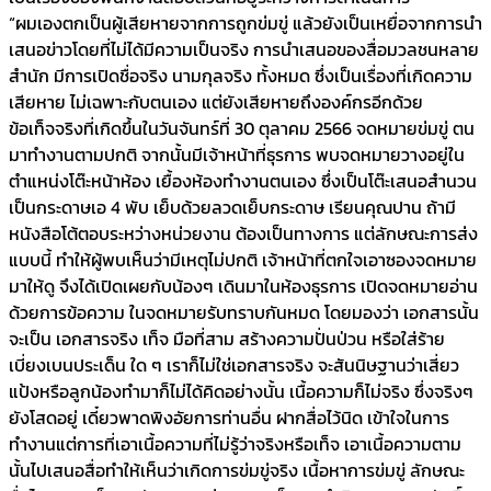
“ผมเองตกเป็นผู้เสียหายจากการถูกข่มขู่ แล้วยังเป็นเหยื่อจากการนำ
เสนอข่าวโดยที่ไม่ได้มีความเป็นจริง การนำเสนอของสื่อมวลชนหลาย
สำนัก มีการเปิดชื่อจริง นามกุลจริง ทั้งหมด ซึ่งเป็นเรื่องที่เกิดความ
เสียหาย ไม่เฉพาะกับตนเอง แต่ยังเสียหายถึงองค์กรอีกด้วย
ข้อเท็จจริงที่เกิดขึ้นในวันจันทร์ที่ 30 ตุลาคม 2566 จดหมายข่มขู่ ตน
มาทำงานตามปกติ จากนั้นมีเจ้าหน้าที่ธุรการ พบจดหมายวางอยู่ใน
ตำแหน่งโต๊ะหน้าห้อง เยื้องห้องทำงานตนเอง ซึ่งเป็นโต๊ะเสนอสำนวน
เป็นกระดาษเอ 4 พับ เย็บด้วยลวดเย็บกระดาษ เรียนคุณปาน ถ้ามี
หนังสือโต้ตอบระหว่างหน่วยงาน ต้องเป็นทางการ แต่ลักษณะการส่ง
แบบนี้ ทำให้ผู้พบเห็นว่ามีเหตุไม่ปกติ เจ้าหน้าที่ตกใจเอาซองจดหมาย
มาให้ดู จึงได้เปิดเผยกับน้องๆ เดินมาในห้องธุรการ เปิดจดหมายอ่าน
ด้วยการข้อความ ในจดหมายรับทราบกันหมด โดยมองว่า เอกสารนั้น
จะเป็น เอกสารจริง เท็จ มือที่สาม สร้างความปั่นป่วน หรือใส่ร้าย
เบี่ยงเบนประเด็น ใด ๆ เราก็ไม่ใช่เอกสารจริง จะสันนิษฐานว่าเสี่ยว
แป้งหรือลูกน้องทำมาก็ไม่ได้คิดอย่างนั้น เนื้อความก็ไม่จริง ซึ่งจริงๆ
ยังโสดอยู่ เดี๋ยวพาดพิงอัยการท่านอื่น ฝากสื่อไว้นิด เข้าใจในการ
ทำงานแต่การที่เอาเนื้อความที่ไม่รู้ว่าจริงหรือเท็จ เอาเนื้อความตาม
นั้นไปเสนอสื่อทำให้เห็นว่าเกิดการข่มขู่จริง เนื้อหาการข่มขู่ ลักษณะ