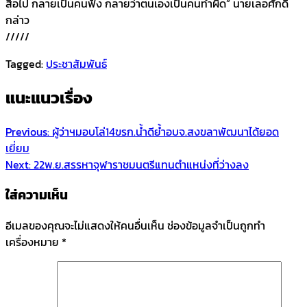
สื่อไป กลายเป็นคนฟัง กลายว่าตนเองเป็นคนทำผิด” นายเลอศักดิ์
กล่าว
/////
Tagged:
ประชาสัมพันธ์
แนะแนวเรื่อง
Previous:
ผู้ว่าฯมอบโล่14ขรก.น้ำดีย้ำอบจ.สงขลาพัฒนาได้ยอด
เยี่ยม
Next:
22พ.ย.สรรหาจุฬาราชมนตรีแทนตำแหน่งที่ว่างลง
ใส่ความเห็น
อีเมลของคุณจะไม่แสดงให้คนอื่นเห็น
ช่องข้อมูลจำเป็นถูกทำ
เครื่องหมาย
*