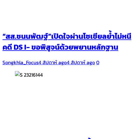
“สส.ชนนพัฒฐ์”เปิดใจผ่านโซเชียลย้ำไม่หนี
คดี DS I- ขอพิสูจน์ด้วยพยานหลักฐาน
Songkhla_Focus
4 สัปดาห์ ago
4 สัปดาห์ ago
0