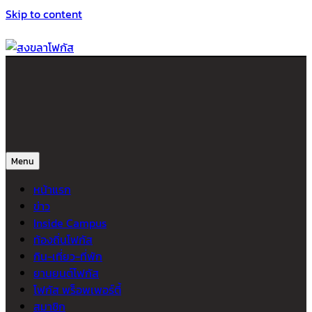
Skip to content
สงขลาโฟกัส
ติดตามข่าวสาร ภาคใต้ หาดใหญ่และสงขลา จากสำนักข่าวโฟกัส
Menu
หน้าแรก
ข่าว
Inside Campus
ท้องถิ่นโฟกัส
กิน-เที่ยว-ที่พัก
ยานยนต์โฟกัส
โฟกัส พร็อพเพอร์ตี้
สมาชิก