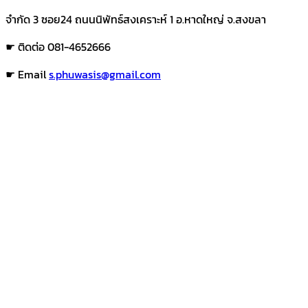
จำกัด 3 ซอย24 ถนนนิพัทธ์สงเคราะห์ 1 อ.หาดใหญ่ จ.สงขลา
☛ ติดต่อ 081-4652666
☛ Email
s.phuwasis@gmail.com