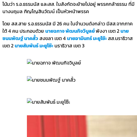
โน้มว่า ร.อ.ธรรมนัส และสส. ในสังกัดจะย้ายไปอยู่ พรรคกล้าธรรม ที่มี
นางนฤมล ภิญโญสินวัฒน์ เป็นหัวหน้าพรรค
โดย สส.สาย ร.อ.ธรรมนัส มี 26 คน ในจำนวนดังกล่าว มีสส.จากภาค
ใต้ 4 คน ประกอบด้วย
นายฉกาจ พัฒนกิจวิบูลย์
พังงา เขต 2
นาย
ชนนพัฒฐ์ นาคสั้ว
สงขลา เขต 4
นายอามินทร์ มะยูโซ๊ะ
สส.นราธิวาส
เขต 2
นายสัมพันธ์ มะยูโซ๊ะ
นราธิวาส เขต 3