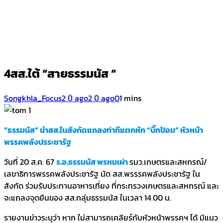
4สส.ใต้ “สายธรรมนัส “
Songkhla_Focus
2 ปี ago
2 ปี ago
0
1 mins
“ธรรมนัส” นำสส.ในสังกัดแถลงท่าทีแตกหัก “บิ๊กป้อม” หัวหน้า
พรรคพลังปรระชารัฐ
วันที่ 20 ส.ค. 67
ร.อ.ธรรมนัส พรหมเผ่า
รมว.เกษตรและสหกรณ์/
เลขาธิการพรรคพลังประชารัฐ นัด สส.พรรรคพลังประชารัฐ ใน
สังกัด ร่วมรับประทานอาหารเที่ยง ที่กระทรวงเกษตรและสหกรณ์ และ
จะแถลงจุดยืนของ สส.กลุ่มธรรมนัส ในเวลา 14.00 น.
รายงานข่าวระบุว่า หาก ใม่สามารถเคลียร์กับหัวหน้าพรรคฯ ได้ มีแนว