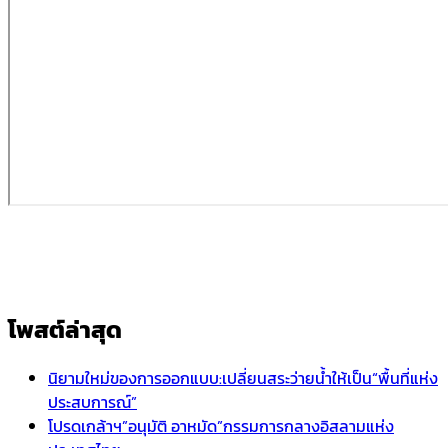
โพสต์ล่าสุด
นิยามใหม่ของการออกแบบ:เปลี่ยนสระว่ายน้ำให้เป็น“พื้นที่แห่ง
ประสบการณ์”
โปรดเกล้าฯ”อนุมัติ อาหมัด”กรรมการกลางอิสลามแห่ง