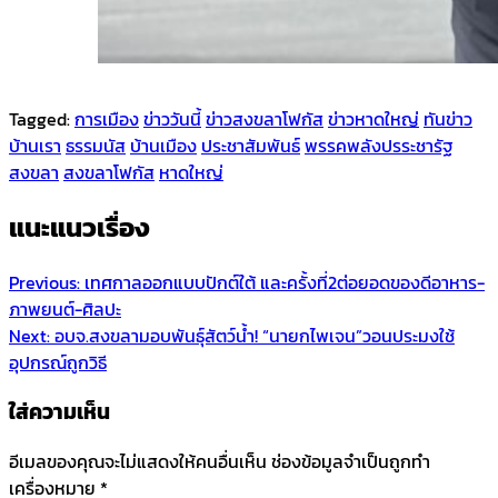
Tagged:
การเมือง
ข่าววันนี้
ข่าวสงขลาโฟกัส
ข่าวหาดใหญ่
ทันข่าว
บ้านเรา
ธรรมนัส
บ้านเมือง
ประชาสัมพันธ์
พรรคพลังปรระชารัฐ
สงขลา
สงขลาโฟกัส
หาดใหญ่
แนะแนวเรื่อง
Previous:
เทศกาลออกแบบปักต์ใต้ และครั้งที่2ต่อยอดของดีอาหาร-
ภาพยนต์-ศิลปะ
Next:
อบจ.สงขลามอบพันธุ์สัตว์น้ำ! “นายกไพเจน”วอนประมงใช้
อุปกรณ์ถูกวิธี
ใส่ความเห็น
อีเมลของคุณจะไม่แสดงให้คนอื่นเห็น
ช่องข้อมูลจำเป็นถูกทำ
เครื่องหมาย
*