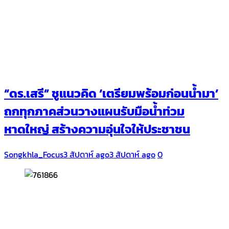
“ดร.เสรี” ชูแนวคิด ‘เตรียมพร้อมก่อนน้ำมา’
ถกทุกภาคส่วนวางแผนรับมือน้ำท่วม
หาดใหญ่ สร้างความอุ่นใจให้ประชาชน
Songkhla_Focus
3 สัปดาห์ ago
3 สัปดาห์ ago
0