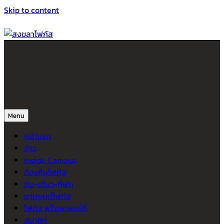
Skip to content
สงขลาโฟกัส
ติดตามข่าวสาร ภาคใต้ หาดใหญ่และสงขลา จากสำนักข่าวโฟกัส
Menu
หน้าแรก
ข่าว
Inside Campus
ท้องถิ่นโฟกัส
กิน-เที่ยว-ที่พัก
ยานยนต์โฟกัส
โฟกัส พร็อพเพอร์ตี้
สมาชิก