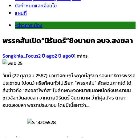
ข้อกำหนดและเงื่อนไข
แผนที่
+ข่าวการเมือง
พรรคส้มเปิด“นิรันดร์”ชิงนายก อบจ.สงขลา
Songkhla_Focus
2 ปี ago
2 ปี ago
0
1 mins
วันนี้ (22 ตุลาคม 2567) นายวิจักษณ์ พฤกษ์สุริยา รองเขาธิการพรรค
ประชาชน (ปชน.) หรือที่คนทั่วไปเรียก “พรรคส้ม” สัดส่วนภาคใต้ ได้
ส่งข่าวถึง “สงขลาโฟกัส” ในลักษณะจดหมายเปิดผนึกถึงประชาชน
ชาวจังหวัดสงขลา จากนายนิรันดร์ จินดานาค ว่าที่ผู้สมัคร นายก
อบจ.สงขลา พรรคประชาชน โดยมีเนื้อหาว่า….