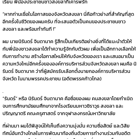
เรียน พี่น้องประชาชนชาวสงขลาที่เคารพรัก
“หากท่านเชื่อในโอกาสของจังหวัดสงขลา นี่คือก้าวย่างที่สำคัญที่สุด
อีกครั้งในชีวิตของผมครับ ที่จะเสนอตัวเป็นคนของประชาชนชาว
สงขลา และพร้อมทำทันที !”
ผม นายนิรันดร์ จินดานาค รู้สึกเป็นเกียรติอย่างยิ่งที่ได้แนะนำตัวให้
กับพี่น้องชาวสงขลาได้ทำความรู้จักกับตัวผม เพื่อเป็นอีกทางเลือกให้
กับการทำงาน สร้างโอกาสใหม่ให้กับจังหวัดของเรา และเสนอมาเป็น
ความหวังใหม่อีกครั้งขององค์การบริหารส่วนจังหวัดสงขลา ผมคือ นิ
รันดร์ จินดานาค ว่าที่ผู้สมัครรับเลือกตั้งนายกองค์การบริหารส่วน
จังหวัด ในนามพรรคประชาชน (อดีตพรรคก้าวไกล)
.
“รันดร์” หรือ นิรันดร์ จินดานาค คือชื่อของผม คนสงขลาโดยกำเนิด
จบการศึกษามัธยมศึกษาจากโรงเรียนมหาวชิราวุธ สงขลา และ
ปริญญาตรี คณะครุศาสตร์ จากจุฬาลงกรณ์มหาวิทยาลัย
ที่ผ่านมา ผมได้พิสูจน์ให้เห็นถึงความมุ่งมั่น ความซื่อสัตย์ และวิสัย
ทัศน์อันกว้างไกลในการพัฒนาท้องถิ่นด้วยการทำงานร่วมกับอดีต