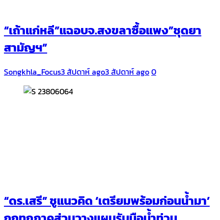
“เถ้าแก่หลี”แฉอบจ.สงขลาซื้อแพง”ชุดยา
สามัญฯ”
Songkhla_Focus
3 สัปดาห์ ago
3 สัปดาห์ ago
0
“ดร.เสรี” ชูแนวคิด ‘เตรียมพร้อมก่อนน้ำมา’
ถกทุกภาคส่วนวางแผนรับมือน้ำท่วม