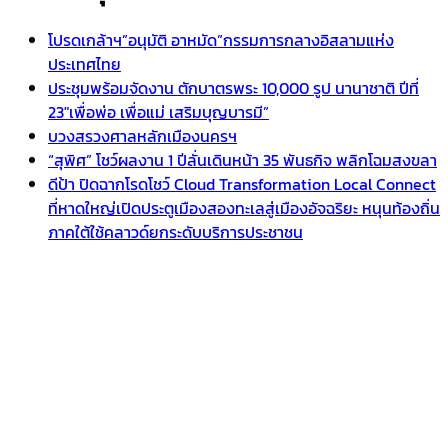
โปรดเกล้าฯ”อนุมัติ อาหมัด”กรรมการกลางอิสลามแห่ง
ประเทศไทย
ประชุมพร้อมจัดงาน ตักบาตรพระ 10,000 รูป นานาชาติ ปีที่
23″เพื่อพ่อ เพื่อแม่ เสริมบุญบารมี”
บวงสรวงศาลหลักเมืองนครฯ
“สุพิศ” โชว์ผลงาน 1 ปีลั่นเดินหน้า 35 พันธกิจ พลิกโฉมสงขลา
ดีป้า ปิดฉากโรดโชว์ Cloud Transformation Local Connect
ที่หาดใหญ่เปิดประตูเมืองสองทะเลสู่เมืองอัจฉริยะ หนุนท้องถิ่น
ภาคใต้ใช้คลาวด์ยกระดับบริการประชาชน