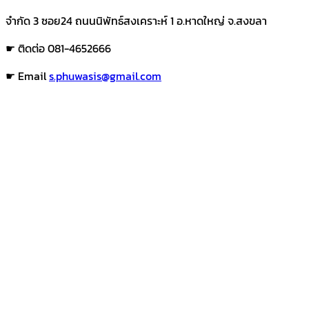
จำกัด 3 ซอย24 ถนนนิพัทธ์สงเคราะห์ 1 อ.หาดใหญ่ จ.สงขลา
☛ ติดต่อ 081-4652666
☛ Email
s.phuwasis@gmail.com