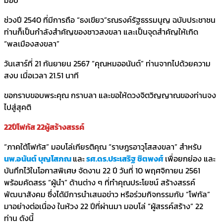
ช่วงปี 2540 ที่มีการถือ “ธงเขียว”รณรงค์รัฐธรรมนูญ ฉบับประชาชน
ท่านก็เป็นกำลังสำคัญของชาวสงขลา และเป็นจุดสำคัญให้เกิด
“พลเมืองสงขลา”
วันเสาร์ที่ 21 กันยายน 2567 “คุณหมออนันต์” ท่านจากไปด้วยความ
สงบ เมื่อเวลา​ 21.51 นาที
ขอกราบขอบพระคุณ กราบลา และขอให้ดวงจิตวิญญาณของท่านจง
ไปสู่สุคติ
22ปีโฟกัส 22ผู้สร้างสรรค์
“ภาคใต้โฟกัส” มอบโล่เกียรติคุณ “ราษฎรอาวุโสสงขลา” สำหรับ
นพ.อนันต์ บุญโสภณ
แล
ะ
รศ.ดร.ประเสริฐ ชิตพงศ์
เพื่อยกย่อง และ
บันทึกไว้ในโอกาสพิเศษ จัดงาน 22 ปี วันที่ 10 พฤศจิกายน 2561
พร้อมคัดสรร “ผู้นำ” ด้านต่าง ๆ ที่ทำคุณประโยชน์ สร้างสรรค์
พัฒนาสังคม ซึ่งได้มีการนำเสนอข่าว หรือร่วมกิจกรรมกับ “โฟกัล”
มาอย่างต่อเนื่อง ในห้วง 22 ปีที่ผ่านมา มอบโล่ “ผู้สรรค์สร้าง” 22
ท่าน ดังนี้