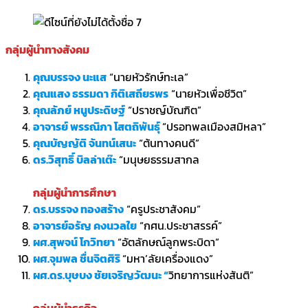
กลุ่มผู้นำทางสังคม
คุณบรรจง นะแส
“นายหัวรักษ์ทะเล”
คุณแสง ธรรมดา กิติเสถียรพร
“นายหัวเพื่อชีวิต”
คุณลัภย์ หนูประดิษฐ์
“ปราชญ์บัณฑิต”
อาจารย์ พรรณิภา โสตถิพันธุ์
“ปรอทพลเมืองสมิหลา”
คุณบัญญัติ จันทน์เสนะ
“ต้นทางคนดี”
ดร.วิสุทธิ์ บิลล่าเต๊ะ
“มนุษยธรรมสากล
กลุ่มผู้นำการศึกษา
ดร.บรรจง ทองสร้าง
“ครูประชาสังคม”
อาจารย์อรัญ คงนวลใย
“กศน.ประชาสรรค์”
ผศ.สุพจน์ โกวิทยา
“อัตลักษณ์ลูกพระบิดา”
ผศ.จุมพล ชื่นจิตศิริ
“มหา’ลัยเครื่องแดง”
ผศ.ดร.บุษบง ชัยเจริญวัฒนะ “
วิทยาการแห่งสันติ”
กลุ่มผู้นำธุรกิจ