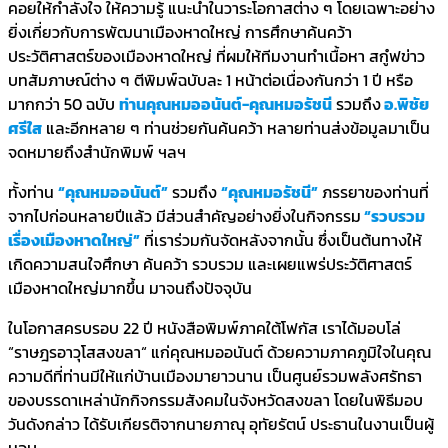
คอยให้กำลังใจ ให้ความรู้ แนะนำในวาระโอกาสต่าง ๆ โดยเฉพาะอย่าง
ยิ่งเกี่ยวกับการพัฒนาเมืองหาดใหญ่ การศึกษาค้นคว้า
ประวัติศาสตร์ของเมืองหาดใหญ่ ที่ผมให้ทีมงานทำเนื้อหา สกูํฟข่าว
บทสัมภาษณ์ต่าง ๆ ตีพิมพ์ฉบับละ 1 หน้าต่อเนื่องกันกว่า 1 ปี หรือ
มากกว่า 50 ฉบับ
ท่านคุณหมออนันต์-คุณหมอรัชนี
รวมถึง
อ.พิชัย
ศรีใส
และอีกหลาย ๆ ท่านช่วยกันค้นคว้า หลายท่านส่งข้อมูลมาเป็น
จดหมายถึงสำนักพิมพ์ ฯลฯ
ทั้งท่าน
“คุณหมออนันต์”
รวมถึง
“คุณหมอรัชนี”
ภรรยาของท่านที่
จากไปก่อนหลายปีแล้ว มีส่วนสำคัญอย่างยิ่งในกิจกรรม
“รวบรวม
เรื่องเมืองหาดใหญ่”
ที่เราร่วมกันจัดหลังจากนั้น ซึ่งเป็นต้นทางให้
เกิดความสนใจศึกษา ค้นคว้า รวบรวม และเผยแพร่ประวัติศาสตร์
เมืองหาดใหญ่มากขึ้น มาจนถึงปัจจุบัน
ในโอกาสครบรอบ 22 ปี หนังสือพิมพ์ภาคใต้โฟกัส เราได้มอบโล่
“ราษฎรอาวุโสสงขลา“ แก่คุณหมออนันต์ ด้วยความภาคภูมิใจในคุณ
ความดีที่ท่านมีให้แก่บ้านเมืองมายาวนาน เป็นศูนย์รวมพลังศรัทธา
ของบรรดาเหล่านักกิจกรรมสังคมในจังหวัดสงขลา โดยในพิธีมอบ
วันดังกล่าว ได้รับเกียรติจากนายภาณุ อุทัยรัตน์ ประธานในงานเป็นผู้
มอบ