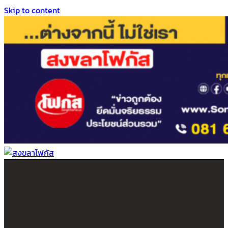
Skip to content
สงขลาโฟกัส
ติดตามข่าวสาร ภาคใต้ หาดใหญ่และสงขลา จากสำนักข่าวโฟกัส