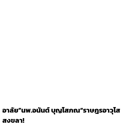
อาลัย”นพ.อนันต์ บุญโสภณ“ราษฎรอาวุโส
สงขลา!