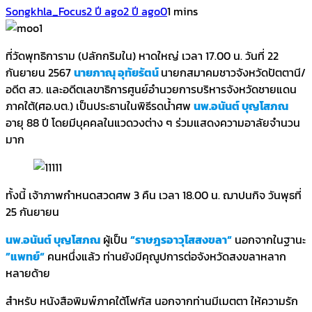
Songkhla_Focus
2 ปี ago
2 ปี ago
0
1 mins
ที่วัดพุทธิการาม (ปลักกริมใน)​ หาดใหญ่ เวลา 17.00 น. วันที่ 22
กันยายน 2567
นายภาณุ อุทัยรัตน์
นายกสมาคมชาวจังหวัดปัตตานี/
อดีต สว. และอดีตเลขาธิการศูนย์อำนวยการบริหารจังหวัดชายแดน
ภาคใต้(ศอ.บต.) เป็นประธานในพิธีรดน้ำศพ
นพ.อนันต์ บุญโสภณ
อายุ 88 ปี โดยมีบุคคลในแวดวงต่าง ๆ ร่วมแสดงความอาลัยจำนวน
มาก
ทั้งนี้ เจ้าภาพกำหนดสวดศพ 3 คืน เวลา 18.00 น. ฌาปนกิจ วันพุธที่
25 กันยายน
นพ.อนันต์ บุญโสภณ
ผู้เป็น
“ราษฎรอาวุโสสงขลา“
นอกจากในฐานะ
”แพทย์“
คนหนึ่งแล้ว ท่านยังมีคุณูปการต่อจังหวัดสงขลาหลาก
หลายด้าย
สำหรับ หนังสือพิมพ์ภาคใต้โฟกัส นอกจากท่านมีเมตตา ให้ความรัก