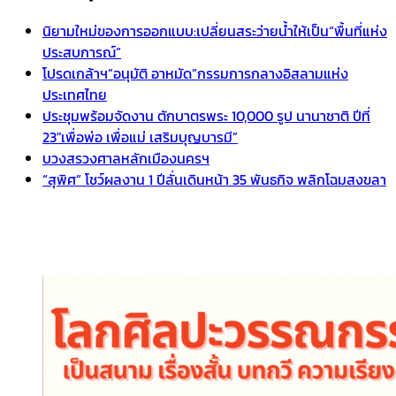
นิยามใหม่ของการออกแบบ:เปลี่ยนสระว่ายน้ำให้เป็น“พื้นที่แห่ง
ประสบการณ์”
โปรดเกล้าฯ”อนุมัติ อาหมัด”กรรมการกลางอิสลามแห่ง
ประเทศไทย
ประชุมพร้อมจัดงาน ตักบาตรพระ 10,000 รูป นานาชาติ ปีที่
23″เพื่อพ่อ เพื่อแม่ เสริมบุญบารมี”
บวงสรวงศาลหลักเมืองนครฯ
“สุพิศ” โชว์ผลงาน 1 ปีลั่นเดินหน้า 35 พันธกิจ พลิกโฉมสงขลา