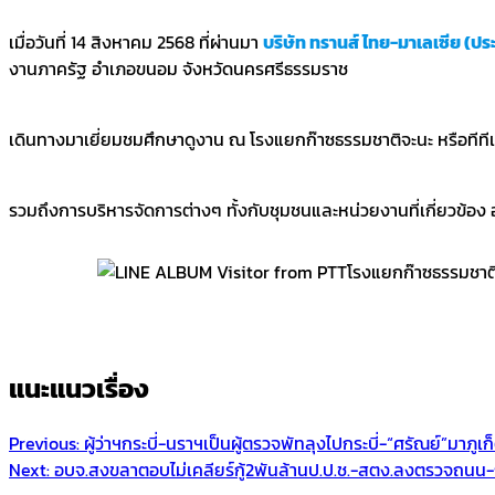
เมื่อวันที่ 14 สิงหาคม 2568 ที่ผ่านมา
บริษัท ทรานส์ ไทย-มาเลเซีย (ป
งานภาครัฐ อำเภอขนอม จังหวัดนครศรีธรรมราช
เดินทางมาเยี่ยมชมศึกษาดูงาน ณ โรงแยกก๊าซธรรมชาติจะนะ หรือทีทีเ
รวมถึงการบริหารจัดการต่างๆ ทั้งกับชุมชนและหน่วยงานที่เกี่ยวข
แนะแนวเรื่อง
Previous:
ผู้ว่าฯกระบี่-นราฯเป็นผู้ตรวจพัทลุงไปกระบี่-“ศรัณย์”มาภูเก
Next:
อบจ.สงขลาตอบไม่เคลียร์กู้2พันล้านป.ป.ช.-สตง.ลงตรวจถนน