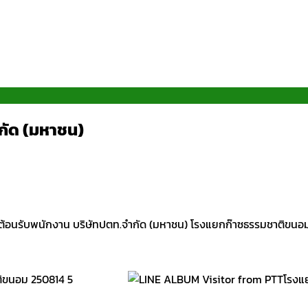
ำกัด (มหาชน)
็ม ต้อนรับพนักงาน บริษัทปตท.จำกัด (มหาชน) โรงแยกก๊าซธรรมชาติขน