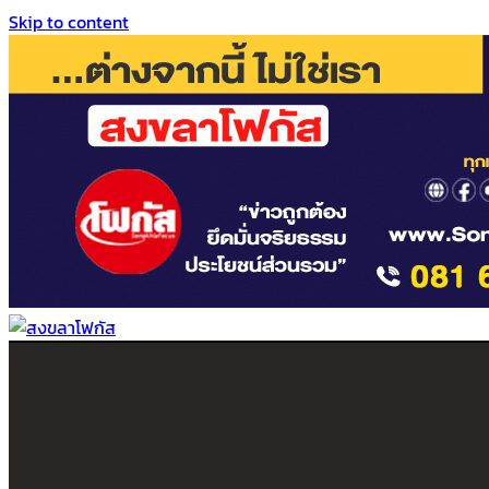
Skip to content
สงขลาโฟกัส
ติดตามข่าวสาร ภาคใต้ หาดใหญ่และสงขลา จากสำนักข่าวโฟกัส