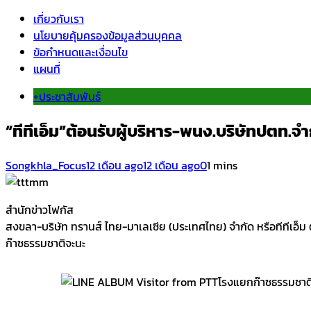
เกี่ยวกับเรา
นโยบายคุ้มครองข้อมูลส่วนบุคคล
ข้อกำหนดและเงื่อนไข
แผนที่
+ประชาสัมพันธ์
“ทีทีเอ็ม”ต้อนรับผู้บริหาร-พนง.บริษัทปตท.จ
Songkhla_Focus
12 เดือน ago
12 เดือน ago
0
1 mins
สำนักข่าวโฟกัส
สงขลา-บริษัท ทรานส์ ไทย-มาเลเซีย (ประเทศไทย) จำกัด หรือทีทีเอ
ก๊าซธรรมชาติจะนะ