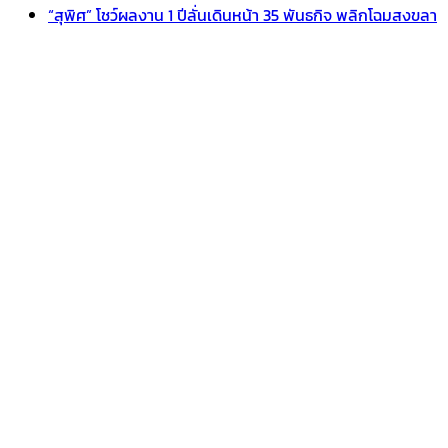
“สุพิศ” โชว์ผลงาน 1 ปีลั่นเดินหน้า 35 พันธกิจ พลิกโฉมสงขลา