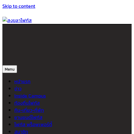
Skip to content
สงขลาโฟกัส
ติดตามข่าวสาร ภาคใต้ หาดใหญ่และสงขลา จากสำนักข่าวโฟกัส
Menu
หน้าแรก
ข่าว
Inside Campus
ท้องถิ่นโฟกัส
กิน-เที่ยว-ที่พัก
ยานยนต์โฟกัส
โฟกัส พร็อพเพอร์ตี้
สมาชิก