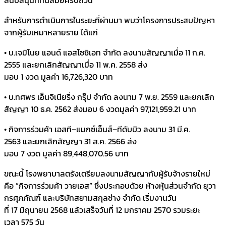
สำหรับการดำเนินการในระยะที่ผ่านมา พบว่าโครงการประสบปัญหา
จากผู้รับเหมาหลายราย ได้แก่
• บ.เจมิโนย แอนด์ แอสโซซิเอท จำกัด ลงนามสัญญาเมื่อ 11 ก.ค.
2555 และยกเลิกสัญญาเมื่อ 11 พ.ค. 2558 ส่ง
มอบ 1 งวด มูลค่า 16,726,320 บาท
• บ.ทศพร เอ็นจิเนียริ่ง กรุ๊ป จำกัด ลงนาม 7 พ.ย. 2559 และยกเลิก
สัญญา 10 ธ.ค. 2562 ส่งมอบ 6 งวดมูลค่า 97,121,959.21 บาท
• กิจการร่วมค้า เอสที–แมกซ์เอ็นส์–ทีดับบิว ลงนาม 31 มี.ค.
2563 และยกเลิกสัญญา 31 ส.ค. 2566 ส่ง
มอบ 7 งวด มูลค่า 89,448,070.56 บาท
ขณะนี้ โรงพยาบาลตรังเตรียมลงนามสัญญากับผู้รับจ้างรายใหม่
คือ ”กิจการร่วมค้า วายเอส“ ซึ่งประกอบด้วย ห้างหุ้นส่วนจำกัด ยุวา
กรศุภภัณฑ์ และบริษัทสยามสกุลช่าง จำกัด เริ่มงานวัน
ที่ 17 มิถุนายน 2568 แล้วเสร็จวันที่ 12 มกราคม 2570 รวมระยะ
เวลา 575 วัน