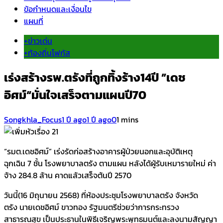
ข้อกำหนดและเงื่อนไข
แผนที่
+ข่าวเด่น
+ท้องถิ่นโฟกัส
เร่งสร้างรพ.ตรังที่ถูกทิ้งร้าง14ปี ”เดช
อิศม์“มั่นใจเสร็จตามแผนปี70
Songkhla_Focus
1 ปี ago
1 ปี ago
0
1 mins
“รมต.เดชอิศม์” เร่งรัดก่อสร้างอาคารผู้ป่วยนอกและอุบัติเหตุ
ฉุกเฉิน 7 ชั้น โรงพยาบาลตรัง ตามแผน หลังได้ผู้รับเหมารายใหม่ ค่า
จ้าง 284.8 ล้าน คาดแล้วเสร็จต้นปี 2570
วันนี้(16 มิถุนายน 2568) ที่ห้องประชุมโรงพยาบาลตรัง จังหวัด
ตรัง นายเดชอิศม์ ขาวทอง รัฐมนตรีช่วยว่าการกระทรวง
สาธารณสุข เป็นประธานในพิธีเจริญพระพุทธมนต์และลงนามสัญญา