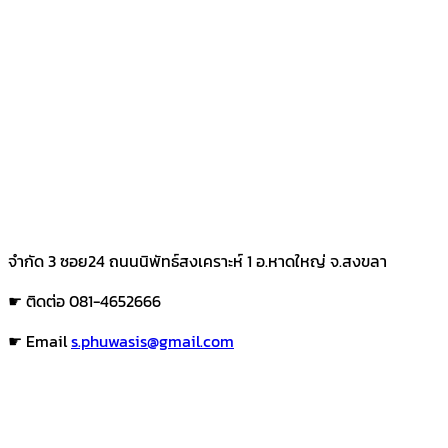
จำกัด 3 ซอย24 ถนนนิพัทธ์สงเคราะห์ 1 อ.หาดใหญ่ จ.สงขลา
☛ ติดต่อ 081-4652666
☛ Email
s.phuwasis@gmail.com