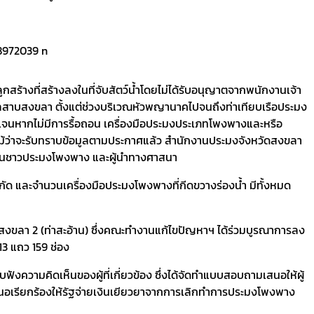
ูกสร้างที่สร้างลงในที่จับสัตว์น้ำโดยไม่ได้รับอนุญาตจากพนักงานเจ้า
ำทะเลสาบสงขลา ตั้งแต่ช่วงบริเวณหัวพญานาคไปจนถึงท่าเทียบเรือประมง
ชัดเจนหากไม่มีการรื้อถอน เครื่องมือประมงประเภทโพงพางและหรือ
ถอนแม้ว่าจะรับทราบข้อมูลตามประกาศแล้ว สำนักงานประมงจังหวัดสงขลา
ตัวแทนชาวประมงโพงพาง และผู้นำทางศาสนา
ิกัด และจำนวนเครื่องมือประมงโพงพางที่กีดขวางร่องน้ำ มีทั้งหมด
มงสงขลา 2 (ท่าสะอ้าน) ซึ่งคณะทำงานแก้ไขปัญหาฯ ได้ร่วมบูรณาการลง
3 แถว 159 ช่อง
งความคิดเห็นของผู้ที่เกี่ยวข้อง ซึ่งได้จัดทำแบบสอบถามเสนอให้ผู้
นอเรียกร้องให้รัฐจ่ายเงินเยียวยาจากการเลิกทำการประมงโพงพาง