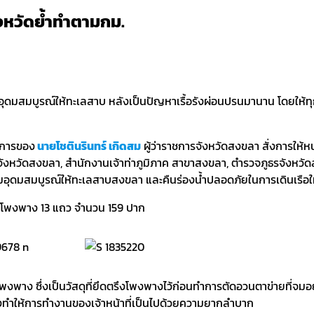
ังหวัดย้ำทำตามกม.
มอุดมสมบูรณ์ให้ทะเลสาบ หลังเป็นปัญหาเรื้อรังผ่อนปรนมานาน โดยใ
วยการของ
นายโชตินรินทร์ เกิดสม
ผู้ว่าราชการจังหวัดสงขลา สั่งการให้
งหวัดสงขลา, สำนักงานเจ้าท่าภูมิภาค สาขาสงขลา, ตำรวจภูธรจังหวัดสง
ุดมสมบูรณ์ให้ทะเลสาบสงขลา และคืนร่องน้ำปลอดภัยในการเดินเรือให้
้อถอนโพงพาง 13 แถว จำนวน 159 ปาก
าโพงพาง ซึ่งเป็นวัสดุที่ยึดตรึงโพงพางไว้ก่อนทำการตัดอวนตาข่ายที่จม
จึงทำให้การทำงานของเจ้าหน้าที่เป็นไปด้วยความยากลำบาก