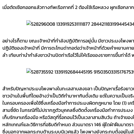
เมื่อตัดเชือกออกแล้วทางทัพเรือภาคที่ 2 ต้องใช้เรือหลวง ผูกเชือกล
อย่างไรก็ตาม ขณะเจ้าหน้าที่กำลังปฏิบัติการอยู่นั้น มีชาวประมงโพ
ปฏิบัติของเจ้าหน้าที่ มีการตะโกนด่าทอต่อว่าเจ้าหน้าที่ด้วยคำหยา
ลำ เทียบท่านำกำลังชาวบ้านปิดท่าเรือไว้ไม่ให้เรือของราชการขึ้นท่
สำหรับปัญหาประมงโพงพางในทะเลสาบสงขลา เป็นปัญหาเรื้อรังยาวนานม
ชาวบ้านในพื้นที่โดยอ้างว่าเป็นวิถีทำมาหากินดั้งเดิม แต่ในความเป็นจร
ในครอบครองเพื่อใช้ซึ่งเครื่องมือทำการประมงผิดกฎหมาย โดย (1) เครื่อ
สามชี้ชัด ในกรณีที่ไม่ปรากฏตัวบุคคลซึ่งติดตั้งเครื่องมือทำการประมง สิ
เก็บรักษาเครื่องมือ หรือวัสดุที่รื้อถอนไว้เป็นเวลาสามสิบวัน ถ้าเจ้
หลักเกณฑ์และวิธีการที่อธิบดีกำหนด ส่วนมาตรา 146 ผู้ใดฝ่าฝืนมาตร
ซึ่งนอกจากผลกระทบด้านระบบนิเวศแล้ว โพงพางยังกระทบตั้งอยู่ในลักษ