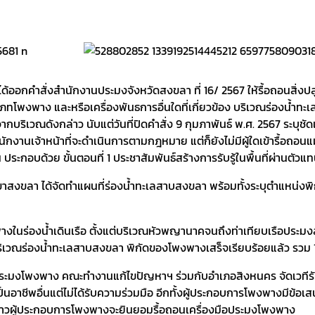
ได้ออกคำสั่งสำนักงานประมงจังหวัดสงขลา ที่ 16/ 2567 ให้รื้อถอนสิ่งปล
ระเภทโพงพาง และหรือเครื่องพันธการอื่นใดที่เกี่ยวข้อง บริเวณร่องน้
บริเวณดังกล่าว นับแต่วันที่ปิดคำสั่ง 9 กุมภาพันธ์ พ.ศ. 2567 ระบุ
พนักงานเจ้าหน้าที่จะดำเนินการตามกฎหมาย แต่ก็ยังไม่มีผู้ใดเข้ารื้อ
ประกอบด้วย ขั้นตอนที่ 1 ประชาสัมพันธ์สร้างการรับรู้ในพื้นที่ผ่าน
 สาขาสงขลา ได้จัดทำแผนที่ร่องน้ำทะเลสาบสงขลา พร้อมทั้งระบุตำแหน่งพ
งพางในร่องน้ำเดินเรือ ตั้งแต่บริเวณหัวพญานาคจนถึงท่าเทียบเรือประ
ริเวณร่องน้ำทะเลสาบสงขลา พิกัดของโพงพางเสร็จเรียบร้อยแล้ว รวม 1
วประมงโพงพาง คณะทำงานแก้ไขปัญหาฯ ร่วมกับอำเภอสิงหนคร จัดเวทีรับฟั
ีพอื่นแต่ไม่ได้รับความร่วมมือ อีกทั้งผู้ประกอบการโพงพางมีข้อเส
าวผู้ประกอบการโพงพางจะยินยอมรื้อถอนเครื่องมือประมงโพงพาง