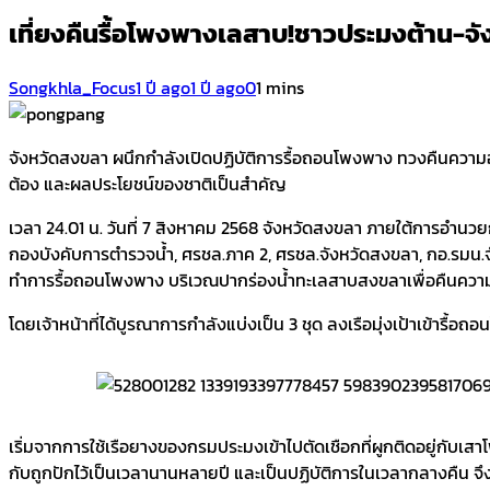
เที่ยงคืนรื้อโพงพางเลสาบ!ชาวประมงต้าน-จ
Songkhla_Focus
1 ปี ago
1 ปี ago
0
1 mins
จังหวัดสงขลา ผนึกกำลังเปิดปฏิบัติการรื้อถอนโพงพาง ทวงคืนควา
ต้อง และผลประโยชน์ของชาติเป็นสำคัญ
เวลา 24.01 น. วันที่ 7 สิงหาคม 2568 จังหวัดสงขลา ภายใต้การอำน
กองบังคับการตำรวจน้ำ, ศรชล.ภาค 2, ศรชล.จังหวัดสงขลา, กอ.รมน.จั
ทำการรื้อถอนโพงพาง บริเวณปากร่องน้ำทะเลสาบสงขลาเพื่อคืนความอ
โดยเจ้าหน้าที่ได้บูรณาการกำลังแบ่งเป็น 3 ชุด ลงเรือมุ่งเป้าเข้ารื
เริ่มจากการใช้เรือยางของกรมประมงเข้าไปตัดเชือกที่ผูกติดอยู่กับเส
กับถูกปักไว้เป็นเวลานานหลายปี และเป็นปฏิบัติการในเวลากลางคืน 