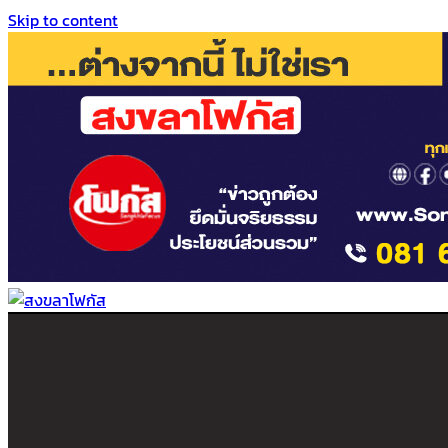
Skip to content
สงขลาโฟกัส
ติดตามข่าวสาร ภาคใต้ หาดใหญ่และสงขลา จากสำนักข่าวโฟกัส