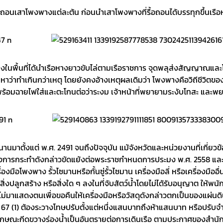
ากถอนเสาโพงพางแต่ละต้น ก่อนนำเสาโพงพางที่รื้อถอนได้บรรทุกขึ้นเรือห
งพางในพื้นที่ได้นำเรือหางยาวขับไล่ตามเรือราชการ จุดพลุส่งสัญญาณแ
บคายหาว่าทำเกินกว่าเหตุ โดยยังคงอ้างเหตุผลเดิมว่า โพงพางคือวิถีชี
าได้ พร้อมฉายไฟใส่และตะโกนต่อว่าระงม เจ้าหน้าที่พยายามระงับโทสะ 
าตั้งแต่ พ.ศ. 2491 จนถึงปัจจุบัน แม้จังหวัดและหน่วยงานที่เกี่ย
ิงการกระทำดังกล่าวขัดแย้งต่อพระราชกำหนดการประมง พ.ศ. 2558 และที่แก้ไ
งมือโพงพาง รั้วไซมานหรือกั้นซู่รั้วไซมาน เครื่องมือลี่ หรือเครื่องมื
่งปลูกสร้าง หรือสิ่งใด ๆ ลงในที่จับสัตว์น้ำโดยไม่ได้รับอนุญาต ให้พนักง
าของไม่มาแสดงตนเพื่อขอคืนให้เครื่องมือหรือวัสดุดังกล่าวตกเป็นของแผ่
า 67 (1) ต้องระวางโทษปรับตั้งแต่หนึ่งแสนบาทถึงห้าแสนบาท หรือปรับจ
ณะกีดขวางร่องน้ำเป็นอันตรายต่อการเดินเรือ ตามประกาศของสำนักงานเจ