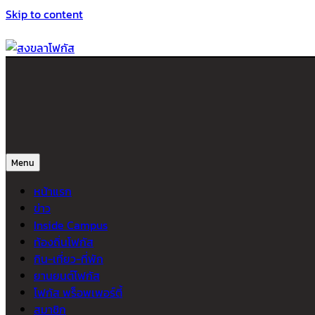
Skip to content
สงขลาโฟกัส
ติดตามข่าวสาร ภาคใต้ หาดใหญ่และสงขลา จากสำนักข่าวโฟกัส
Menu
หน้าแรก
ข่าว
Inside Campus
ท้องถิ่นโฟกัส
กิน-เที่ยว-ที่พัก
ยานยนต์โฟกัส
โฟกัส พร็อพเพอร์ตี้
สมาชิก