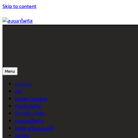
Skip to content
สงขลาโฟกัส
ติดตามข่าวสาร ภาคใต้ หาดใหญ่และสงขลา จากสำนักข่าวโฟกัส
Menu
หน้าแรก
ข่าว
Inside Campus
ท้องถิ่นโฟกัส
กิน-เที่ยว-ที่พัก
ยานยนต์โฟกัส
โฟกัส พร็อพเพอร์ตี้
สมาชิก