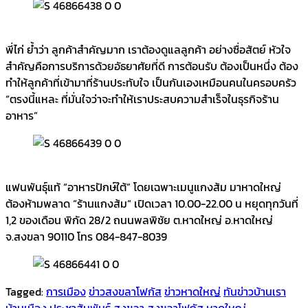
พี่ไก่ ย้ำว่า ลูกค้าสำคัญมาก เราต้องดูแลลูกค้า อย่างซื่อสัตย์ หัวใจ
สำคัญคือการบริการด้วยอัธยาศัยที่ดี การต้อนรับ ต้องเป็นหนึ่ง ต้อง
ทำให้ลูกค้าที่เข้ามาที่ร้านประทับใจ เป็นกันเองเหมือนคนในครอบครัว
“ตรงนี้แหละ ที่มั่นใจว่าจะทำให้เราประสบความสำเร็จในธุรกิจร้าน
อาหาร”
แฟนพันธุ์แท้ “อาหารปักษ์ใต้” โดยเฉพาะเมนูแกงส้ม มาหาดใหญ่
ต้องห้ามพลาด “ร้านแกงส้ม“ เปิดเวลา 10.00-22.00 น หยุดทุกวันที่
1,2 ของเดือน พิกัด 28/2 ถนนพลพิชัย ต.หาดใหญ่ อ.หาดใหญ่
จ.สงขลา 90110 โทร 084-847-8039
Tagged:
การเมือง
ข่าวสงขลาโฟกัส
ข่าวหาดใหญ่
ทันข่าวบ้านเรา
บ้านเมือง
ประชาสัมพันธ์
สงขลา
สงขลาโฟกัส
หาดใหญ่