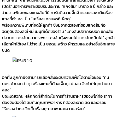
เปิดร้านอาหารเพราะชอบรับประทาน “แกงส้ม” มาราว 5 ปี กล่าว และ
ว่าความพิเศษของแกงส้มที่นี่ การันตีความจี๊ดจ๊าดของรสชาติเครื่อง
แกงที่ตำเอง เป็น “เครื่องแกงนครที่เผ็ดดุ”
พร้อมความพิเศษที่จัดให้ลูกค้า ซึ่งมีจากตัวเองที่ชอบแกงส้มคือ
วัตถุดิบต้องสดใหม่ เมนูทีเด็ดของร้าน “แกงส้มปลากระบอก แกงส้ม
ปลากด แกงส้มปลากระพง แกงส้มกุ้งชะอมไข่ แกงส้มหมึกไข่” ลูกค้า
เลือกผักได้เอง ไม่ว่าจะเป็น ยอดมะพร้าว ผักรวมและอย่างอื่นอีกหลาย
ชนิด
อีกทั้ง ลูกค้ายังสามารถเลือกสั่งระดับความเผ็ดได้ตามใจชอบ “คน
นครเค้าบอกว่า ดุ เครื่องแกงก็ต้องเผ็ดดุแน่นอน จึงท้าให้ทุกท่านมา
ลอง”
ขณะเดียวกัน หลักคิดที่สำคัญในการทำร้านอาหารของพี่ไก่คือ ราคา
ต้องจับต้องได้ สมกับคุณภาพอาหาร ที่ต้องสะอาด สด และอร่อย
“รับรองว่าเราจัดเต็มเรื่องคุณภาพ และความอร่อย”