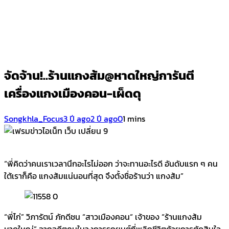
จัดจ้าน!..ร้านแกงส้ม@หาดใหญ่การันตี
เครื่องแกงเมืองคอน-เผ็ดดุ
Songkhla_Focus
3 ปี ago
2 ปี ago
0
1 mins
“พี่คิดว่าคนเราเวลานึกอะไรไม่ออก ว่าจะทานอะไรดี อันดับแรก ๆ คน
ใต้เราก็คือ แกงส้มแน่นอนที่สุด จึงตั้งชื่อร้านว่า แกงส้ม”
“พี่ไก่” วิภารัตน์ ภักดีชน “สาวเมืองคอน“ เจ้าของ “ร้านแกงส้ม
หาดใหญ่” จากอดีตคนในวงการรถยนต์ที่พลิกชีวิตด้วยการตัดสินใจ