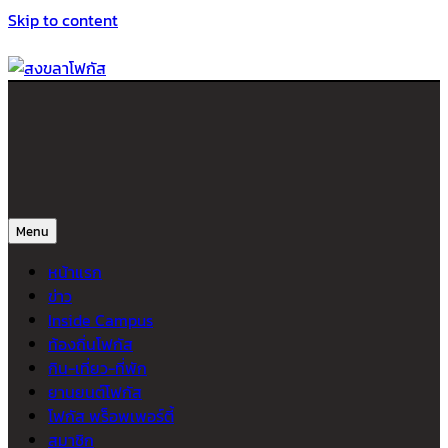
Skip to content
สงขลาโฟกัส
ติดตามข่าวสาร ภาคใต้ หาดใหญ่และสงขลา จากสำนักข่าวโฟกัส
Menu
หน้าแรก
ข่าว
Inside Campus
ท้องถิ่นโฟกัส
กิน-เที่ยว-ที่พัก
ยานยนต์โฟกัส
โฟกัส พร็อพเพอร์ตี้
สมาชิก