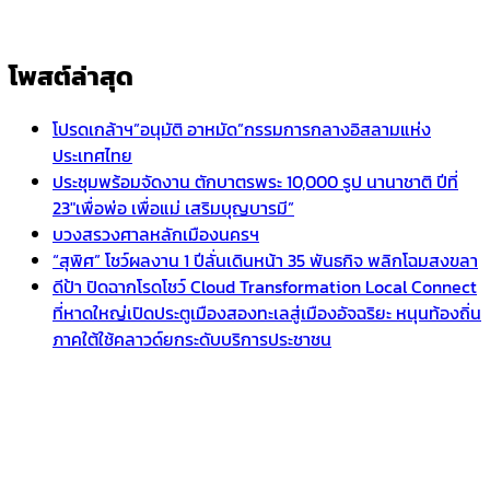
โพสต์ล่าสุด
โปรดเกล้าฯ”อนุมัติ อาหมัด”กรรมการกลางอิสลามแห่ง
ประเทศไทย
ประชุมพร้อมจัดงาน ตักบาตรพระ 10,000 รูป นานาชาติ ปีที่
23″เพื่อพ่อ เพื่อแม่ เสริมบุญบารมี”
บวงสรวงศาลหลักเมืองนครฯ
“สุพิศ” โชว์ผลงาน 1 ปีลั่นเดินหน้า 35 พันธกิจ พลิกโฉมสงขลา
ดีป้า ปิดฉากโรดโชว์ Cloud Transformation Local Connect
ที่หาดใหญ่เปิดประตูเมืองสองทะเลสู่เมืองอัจฉริยะ หนุนท้องถิ่น
ภาคใต้ใช้คลาวด์ยกระดับบริการประชาชน