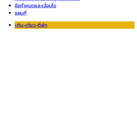
ข้อกำหนดและเงื่อนไข
แผนที่
+กิน-เที่ยว-ที่พัก