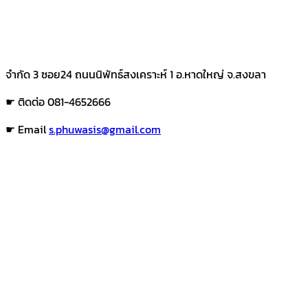
จำกัด 3 ซอย24 ถนนนิพัทธ์สงเคราะห์ 1 อ.หาดใหญ่ จ.สงขลา
☛ ติดต่อ 081-4652666
☛ Email
s.phuwasis@gmail.com