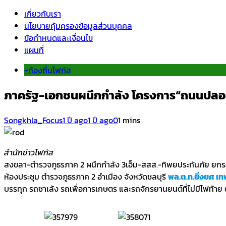
เกี่ยวกับเรา
นโยบายคุ้มครองข้อมูลส่วนบุคคล
ข้อกำหนดและเงื่อนไข
แผนที่
+ท้องถิ่นโฟกัส
ภาครัฐ-เอกชนผนึกกำลัง โครงการ“ถนนปลอด
Songkhla_Focus
1 ปี ago
1 ปี ago
0
1 mins
สำนักข่าวโฟกัส
สงขลา-ตำรวจภูธรภาค 2 ผนึกกำลัง 3เอ็ม-สสส.-ทิพยประกันภัย 
ห้องประชุม ตำรวจภูธรภาค 2 อำเมือง จังหวัดชลบุรี
พล.ต.ท.ยิ่งยศ เ
บรรทุก รถซาเล้ง รถเพื่อการเกษตร และรถจักรยานยนต์ที่ไม่มีไฟท้