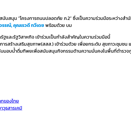
นับสนุน “โครงการถนนปลอดภัย ภ.2” ซึ่งเป็นความร่วมมือระหว่างสำนั
วรรณ์, คุณเรวดี ทวีเดช
พร้อมด้วย บม
รัฐและรัฐวิสาหกิจ เข้าร่วมเป็นกำลังสำคัญในความร่วมมือนี้
ารสร้างเสริมสุขภาพ(สสส.) เข้าร่วมด้วย เพื่อยกระดับ สุขภาวะชุมช
ด้รับมอบน้ำดื่มทิพยเพื่อสนับสนุนกิจกรรมด้านความมั่นคงในพื้นที่ตำรว
สาทของไทย
าวุธสารเคมี