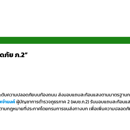
ภัย ภ.2”
ยกระดับความปลอดภัยบนท้องถนน ส่งมอบแถบสะท้อนแสงตามมาตรฐานก
ทพจำนงค์
ผู้บัญชาการตำรวจภูธรภาค 2 (ผบช.ภ.2) รับมอบแถบสะท้อนแสงค
าย ตามกฎหมายที่ประกาศโดยกรมการขนส่งทางบก เพื่อเพิ่มความปลอดภั