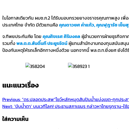
ในโอกาสเดียวกัน ผบช.ภ.2 ได้รับมอบกรวยยางจราจรคุณภาพสูง เพื่อส
ประเทศไทย จำกัด มีตัวแทนคือ
คุณดาวยศ คำแก้ว, คุณฬุฎารัช เข็มสุ
จ.ทิพยประกันภัย โดย
คุณศิขเรศ ศิริมงคล
ผู้อำนวยการฝ่ายธุรกิจภาค
รวมทั้ง
พล.ต.ต.สันติ์นที ประยูรรัตน์
ผู้แทนสำนักงานกองทุนสนับสนุนก
ป้องกันเหตุให้รถเล็กอีกทางหนึ่งด้วย นอกจากนี้ พล.ต.ท.ยิ่งยศ ยังไ
แนะแนวเรื่อง
Previous:
“ดร.ปลอดประสพ”โชว์หลักหมุดสันปันน้ำแบ่งเขต-ทุกประ
Next:
‘บีบน้ำตา’ บนเวทีโลก! ประธานสภาเขมร กล่าวหาไทยรุกราน-ใช้อ
ใส่ความเห็น