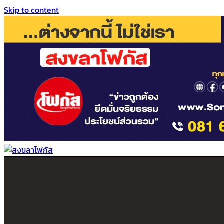
Skip to content
สงขลาโฟกัส
ติดตามข่าวสาร ภาคใต้ หาดใหญ่และสงขลา จากสำนักข่าวโฟกัส