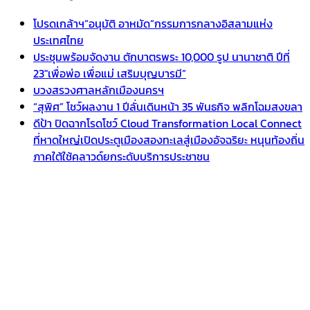
โปรดเกล้าฯ”อนุมัติ อาหมัด”กรรมการกลางอิสลามแห่ง
ประเทศไทย
ประชุมพร้อมจัดงาน ตักบาตรพระ 10,000 รูป นานาชาติ ปีที่
23″เพื่อพ่อ เพื่อแม่ เสริมบุญบารมี”
บวงสรวงศาลหลักเมืองนครฯ
“สุพิศ” โชว์ผลงาน 1 ปีลั่นเดินหน้า 35 พันธกิจ พลิกโฉมสงขลา
ดีป้า ปิดฉากโรดโชว์ Cloud Transformation Local Connect
ที่หาดใหญ่เปิดประตูเมืองสองทะเลสู่เมืองอัจฉริยะ หนุนท้องถิ่น
ภาคใต้ใช้คลาวด์ยกระดับบริการประชาชน