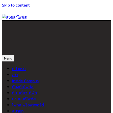
Skip to content
สงขลาโฟกัส
ติดตามข่าวสาร ภาคใต้ หาดใหญ่และสงขลา จากสำนักข่าวโฟกัส
Menu
หน้าแรก
ข่าว
Inside Campus
ท้องถิ่นโฟกัส
กิน-เที่ยว-ที่พัก
ยานยนต์โฟกัส
โฟกัส พร็อพเพอร์ตี้
สมาชิก