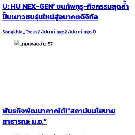
U: HU NEX-GEN’ ขนทัพกูรู-กิจกรรมสุดล้ำ
ปั้นเยาวชนรุ่นใหม่สู่อนาคตดิจิทัล
Songkhla_Focus
2 สัปดาห์ ago
2 สัปดาห์ ago
0
พันธกิจพัฒนาภาคใต้!“สถาบันนโยบาย
สาธารณะ ม.อ.”