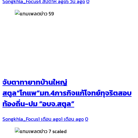
Songkhla_Focus
4 สัปดาห์ ago
5 วัน ago
0
จับตาทายาทบ้านใหญ่
สตูล“โกแพ”มท.4ภารกิจแก้โจทย์ทุจริตสอบ
ท้องถิ่น-ปม “อบจ.สตูล”
Songkhla_Focus
1 เดือน ago
1 เดือน ago
0