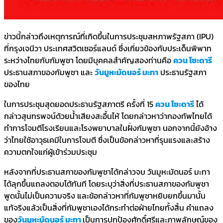
ข่าวนี้กล่าวถึงเหตุการณ์ที่เกิดขึ้นในการประชุมสหภาพรัฐสภา (IPU)
ที่กรุงเจนีวา ประเทศสวิตเซอร์แลนด์ ซึ่งเกี่ยวข้องกับประเด็นพิพาท
ระหว่างไทยกับกัมพูชา โดยมีบุคคลสำคัญสองท่านคือ
ควน โซะดารี
ประธานสภาของกัมพูชา และ
วันมูหะมัดนอร์ มะทา
ประธานรัฐสภา
ของไทย
ในการประชุมสุดยอดประธานรัฐสภาตรี ครั้งที่ 15
ควน โซะดารี
ได้
กล่าวสุนทรพจน์ด้วยน้ำเสียงสะอื้นไห้ โดยกล่าวหาว่ากองทัพไทยได้
ทำการโจมตีโรงเรียนและโรงพยาบาลในฝั่งกัมพูชา นอกจากนี้ยังอ้าง
ว่าไทยใช้อาวุธเคมีในการโจมตี ซึ่งเป็นข้อกล่าวหาที่รุนแรงและสร้าง
ความตกใจแก่ผู้เข้าร่วมประชุม
หลังจากที่ประธานสภาของกัมพูชาได้กล่าวจบ วันมูหะมัดนอร์ มะทา
ได้ลุกขึ้นแถลงตอบโต้ทันที โดยระบุว่าสิ่งที่ประธานสภาของกัมพูชา
พูดนั้นไม่เป็นความจริง และข้อกล่าวหาที่กัมพูชาหยิบยกขึ้นมานั้น
แท้จริงแล้วเป็นสิ่งที่กัมพูชาเองได้กระทำต่อฝ่ายไทยทั้งสิ้น คำแถลง
ของ
วันมูหะมัดนอร์ มะทา
เป็นการปกป้องศักดิ์ศรีและภาพลักษณ์ของ