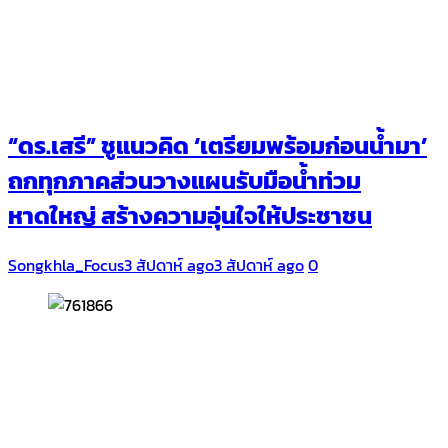
“ดร.เสรี” ชูแนวคิด ‘เตรียมพร้อมก่อนน้ำมา’
ถกทุกภาคส่วนวางแผนรับมือน้ำท่วม
หาดใหญ่ สร้างความอุ่นใจให้ประชาชน
Songkhla_Focus
3 สัปดาห์ ago
3 สัปดาห์ ago
0