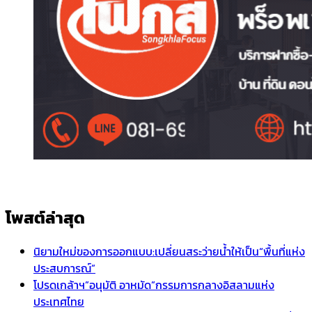
โพสต์ล่าสุด
นิยามใหม่ของการออกแบบ:เปลี่ยนสระว่ายน้ำให้เป็น“พื้นที่แห่ง
ประสบการณ์”
โปรดเกล้าฯ”อนุมัติ อาหมัด”กรรมการกลางอิสลามแห่ง
ประเทศไทย