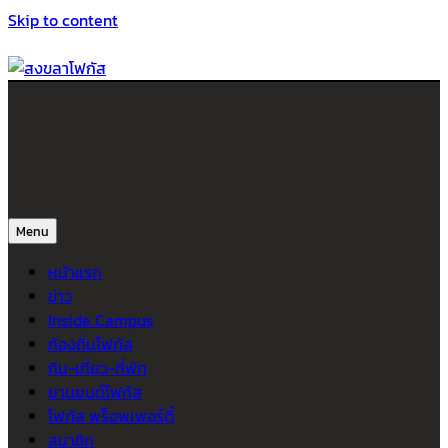
Skip to content
สงขลาโฟกัส
ติดตามข่าวสาร ภาคใต้ หาดใหญ่และสงขลา จากสำนักข่าวโฟกัส
Menu
หน้าแรก
ข่าว
Inside Campus
ท้องถิ่นโฟกัส
กิน-เที่ยว-ที่พัก
ยานยนต์โฟกัส
โฟกัส พร็อพเพอร์ตี้
สมาชิก