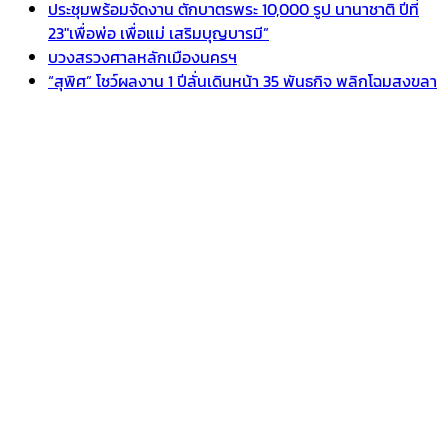
ประชุมพร้อมจัดงาน ตักบาตรพระ 10,000 รูป นานาชาติ ปีที่
23″เพื่อพ่อ เพื่อแม่ เสริมบุญบารมี”
บวงสรวงศาลหลักเมืองนครฯ
“สุพิศ” โชว์ผลงาน 1 ปีลั่นเดินหน้า 35 พันธกิจ พลิกโฉมสงขลา