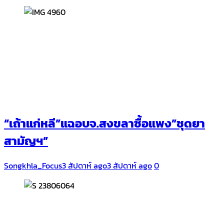
“เถ้าแก่หลี”แฉอบจ.สงขลาซื้อแพง”ชุดยา
สามัญฯ”
Songkhla_Focus
3 สัปดาห์ ago
3 สัปดาห์ ago
0