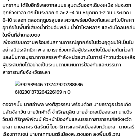
มกราคม ได้รับอิทธิพลจากลมมร สุมตะวันออกเฉียงเหนือ ฝนจะตก
ทุกช่วงเวลา ตกเป็นระลอก ๆ ละ 2 -4 วัน หยุดตก 1-2 วัน ประมาณ
8-10 ระลอก ตลอดฤดูมรสุมและความพร้อมป้องกันและแก้ไขปัญหา
อุทภัยในพื้นที่เสี่ยงน้ำท่วมฉับพลัน น้ำป่าไหลหลาก และดินโคลนถล่ม
ในพื้นที่อำเภอเบตง
เพื่อเตรียมความพร้อมรับสถานการณ์อุทกภัยในช่วงฤดูฝนให้เป็นไป
อย่างมีประสิทธิภาพ สามารถช่วยเหลือผู้ประสบภัยได้อย่างทันท่วงที
และเป็นการบูรณาการสรรพกำลังหน่วยงานในการให้ความช่วยเหลือ
ผู้ประสบภัยได้อย่างเป็นระบบตามแผนการป้องกันและบรรเทา
สาธารณภัยจังหวัดยะลา
ต่อจากนั้น นายอำพล พงศ์สุวรรณ พร้อมด้วย นายธราวุธ ช่วยเกิด
ปลัดจังหวัด นายวิทศักดิ์ จำเริญนุสิต นายอำเภอเมืองยะลา นายวีร
วัฒน์ ศิริกุลพิพัฒน์ หัวหน้าป้องกันและบรรเทาสาธารณภัยจังหวัด
ยะลา นายสาคร นิลรัตน์ โยธาธิการและผังเมืองจังหวัดยะลา นายเสรี
เรืองกาญจน์ นายกเทศมนตรีเมืองสะเตงนอก ลงพื้นบริเวณ