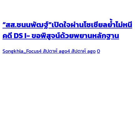
“สส.ชนนพัฒฐ์”เปิดใจผ่านโซเชียลย้ำไม่หนี
คดี DS I- ขอพิสูจน์ด้วยพยานหลักฐาน
Songkhla_Focus
4 สัปดาห์ ago
4 สัปดาห์ ago
0