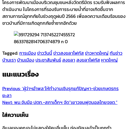
โครงการพัฒนาเมืองบริเวณชุมชนหลังวัดตรีมิตร รวมรับฟังผลการ
ดำเนินงาน ในโครงการที่รองรับการระบายน้ำที่อาจเกิดขึ้นจาก
สถานการณ์อุทกภัยในช่วงฤดูฝนปี 2566 เพื่อลดความเดือนร้อนของ
ชาวบ้านที่มีการเกิดอุทกภัยซ้ำซากอีกด้วย
Tagged:
การเมือง
ข่าววันนี้
ข่าวสงขลาโฟกัส
ข่าวหาดใหญ่
ทันข่าว
บ้านเรา
บ้านเมือง
ประชาสัมพันธ์
สงขลา
สงขลาโฟกัส
หาดใหญ่
แนะแนวเรื่อง
Previous:
‘ผู้ว่าฯอำพล’ให้ทำงานเชิงรุกแก้ปัญหา-ช่วยเกษตรกร
ยะลา
Next:
พม.จับมือ ปตท.-สภาเด็กฯ จัด“เยาวชนฟุตบอลไทยจชต.”
ใส่ความเห็น
อีเมลของคุณจะไม่แสดงให้คนอื่นเห็น
ช่องข้อมูลจำเป็นถูกทำ