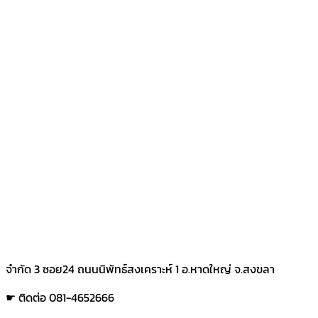
จำกัด 3 ซอย24 ถนนนิพัทธ์สงเคราะห์ 1 อ.หาดใหญ่ จ.สงขลา
☛ ติดต่อ 081-4652666