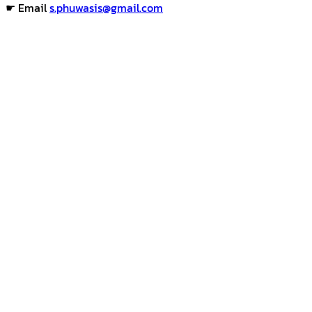
☛ Email
s.phuwasis@gmail.com