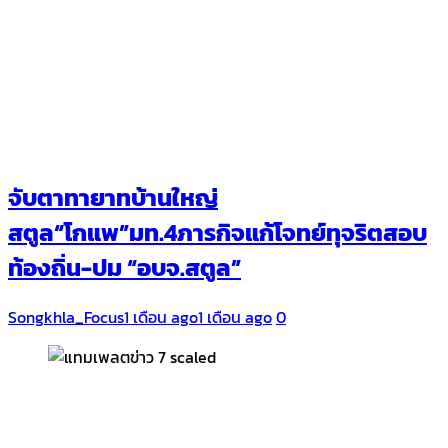
จับตาทายาทบ้านใหญ่
สตูล“โกแพ”มท.4ภารกิจแก้โจทย์ทุจริตสอบ
ท้องถิ่น-ปม “อบจ.สตูล”
Songkhla_Focus
1 เดือน ago
1 เดือน ago
0