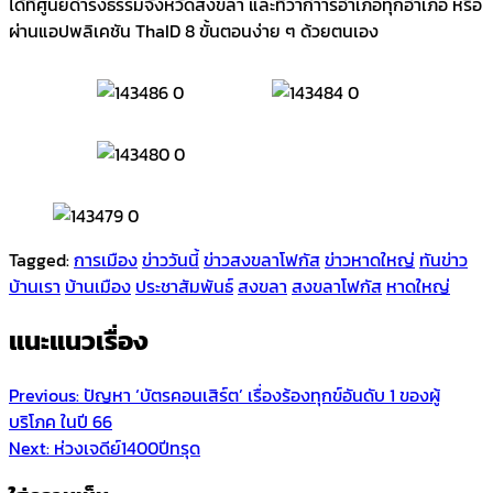
ได้ที่ศูนย์ดำรงธรรมจังหวัดสงขลา และที่ว่ากำารอำเภอทุกอำเภอ หรือ
ผ่านแอปพลิเคชัน ThaID 8 ขั้นตอนง่าย ๆ ด้วยตนเอง
Tagged:
การเมือง
ข่าววันนี้
ข่าวสงขลาโฟกัส
ข่าวหาดใหญ่
ทันข่าว
บ้านเรา
บ้านเมือง
ประชาสัมพันธ์
สงขลา
สงขลาโฟกัส
หาดใหญ่
แนะแนวเรื่อง
Previous:
ปัญหา ‘บัตรคอนเสิร์ต’ เรื่องร้องทุกข์อันดับ 1 ของผู้
บริโภค ในปี 66
Next:
ห่วงเจดีย์1400ปีทรุด