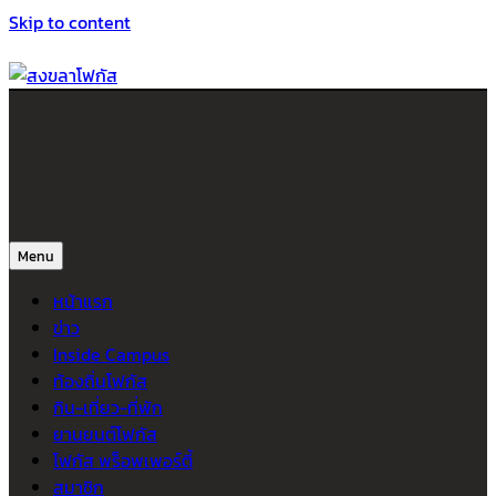
Skip to content
สงขลาโฟกัส
ติดตามข่าวสาร ภาคใต้ หาดใหญ่และสงขลา จากสำนักข่าวโฟกัส
Menu
หน้าแรก
ข่าว
Inside Campus
ท้องถิ่นโฟกัส
กิน-เที่ยว-ที่พัก
ยานยนต์โฟกัส
โฟกัส พร็อพเพอร์ตี้
สมาชิก