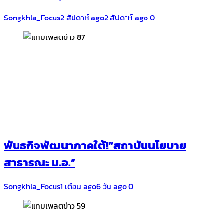
Songkhla_Focus
2 สัปดาห์ ago
2 สัปดาห์ ago
0
พันธกิจพัฒนาภาคใต้!“สถาบันนโยบาย
สาธารณะ ม.อ.”
Songkhla_Focus
1 เดือน ago
6 วัน ago
0