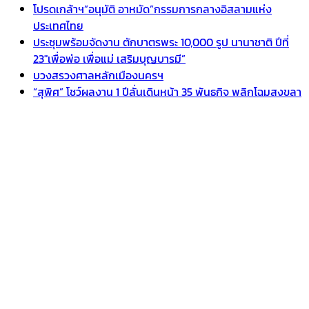
โปรดเกล้าฯ”อนุมัติ อาหมัด”กรรมการกลางอิสลามแห่ง
ประเทศไทย
ประชุมพร้อมจัดงาน ตักบาตรพระ 10,000 รูป นานาชาติ ปีที่
23″เพื่อพ่อ เพื่อแม่ เสริมบุญบารมี”
บวงสรวงศาลหลักเมืองนครฯ
“สุพิศ” โชว์ผลงาน 1 ปีลั่นเดินหน้า 35 พันธกิจ พลิกโฉมสงขลา