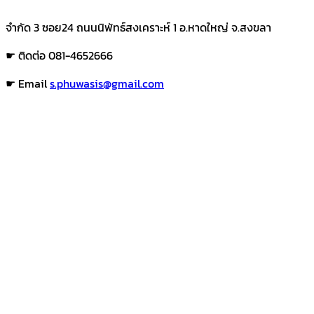
จำกัด 3 ซอย24 ถนนนิพัทธ์สงเคราะห์ 1 อ.หาดใหญ่ จ.สงขลา
☛ ติดต่อ 081-4652666
☛ Email
s.phuwasis@gmail.com