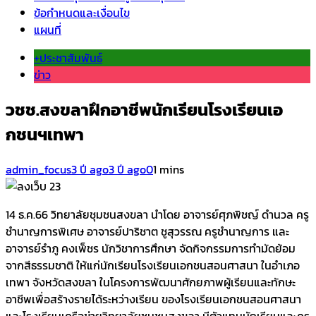
ข้อกำหนดและเงื่อนไข
แผนที่
+ประชาสัมพันธ์
ข่าว
วชช.สงขลาฝึกอาชีพนักเรียนโรงเรียนเอ
กชนฯเทพา
admin_focus
3 ปี ago
3 ปี ago
0
1 mins
14 ธ.ค.66 วิทยาลัยชุมชนสงขลา นำโดย อาจารย์ศุภพิชญ์ ดำนวล ครู
ชำนาญการพิเศษ อาจารย์ปาริชาต ชูสุวรรณ ครูชำนาญการ และ
อาจารย์รำภู คงเพ็ชร นักวิชาการศึกษา จัดกิจกรรมการทำมัดย้อม
จากสีธรรมชาติ ให้แก่นักเรียนโรงเรียนเอกชนสอนศาสนา ในอำเภอ
เทพา จังหวัดสงขลา ในโครงการพัฒนาศักยภาพผู้เรียนและทักษะ
อาชีพเพื่อสร้างรายได้ระหว่างเรียน ของโรงเรียนเอกชนสอนศาสนา
และโรงเรียนเครือข่ายวิทยาลัยชุมชนสงขลา มีตัวแทนนักเรียนและครู