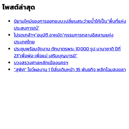
โพสต์ล่าสุด
นิยามใหม่ของการออกแบบ:เปลี่ยนสระว่ายน้ำให้เป็น“พื้นที่แห่ง
ประสบการณ์”
โปรดเกล้าฯ”อนุมัติ อาหมัด”กรรมการกลางอิสลามแห่ง
ประเทศไทย
ประชุมพร้อมจัดงาน ตักบาตรพระ 10,000 รูป นานาชาติ ปีที่
23″เพื่อพ่อ เพื่อแม่ เสริมบุญบารมี”
บวงสรวงศาลหลักเมืองนครฯ
“สุพิศ” โชว์ผลงาน 1 ปีลั่นเดินหน้า 35 พันธกิจ พลิกโฉมสงขลา