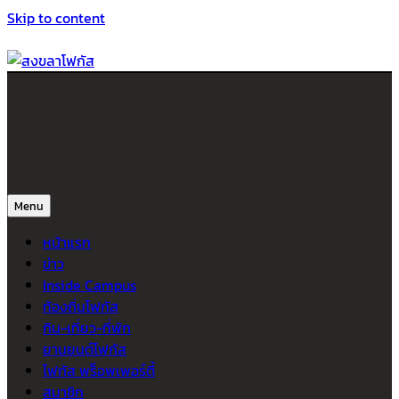
Skip to content
สงขลาโฟกัส
ติดตามข่าวสาร ภาคใต้ หาดใหญ่และสงขลา จากสำนักข่าวโฟกัส
Menu
หน้าแรก
ข่าว
Inside Campus
ท้องถิ่นโฟกัส
กิน-เที่ยว-ที่พัก
ยานยนต์โฟกัส
โฟกัส พร็อพเพอร์ตี้
สมาชิก